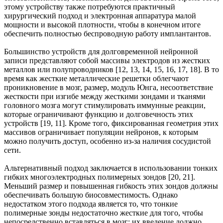
этому устройству также потребуются практичный
хирургический подход и электронная аппаратура малой
мощности и высокой плотности, чтобы в конечном итоге
обеспечить полностью беспроводную работу имплантантов.
Большинство устройств для долговременной нейронной
записи представляют собой массивы электродов из жестких
металлов или полупроводников [12, 13, 14, 15, 16, 17, 18]. В то
время как жесткие металлические решетки облегчают
проникновение в мозг, размер, модуль Юнга, несоответствие
жесткости при изгибе между жесткими зондами и тканями
головного мозга могут стимулировать иммунные реакции,
которые ограничивают функцию и долговечность этих
устройств [19, 11]. Кроме того, фиксированная геометрия этих
массивов ограничивает популяции нейронов, к которым
можно получить доступ, особенно из-за наличия сосудистой
сети.
Альтернативный подход заключается в использовании тонких
гибких многоэлектродных полимерных зондов [20, 21].
Меньший размер и повышенная гибкость этих зондов должны
обеспечивать большую биосовместимость. Однако
недостатком этого подхода является то, что тонкие
полимерные зонды недостаточно жесткие для того, чтобы
непосредственно вставляться в мозг; их введение должно