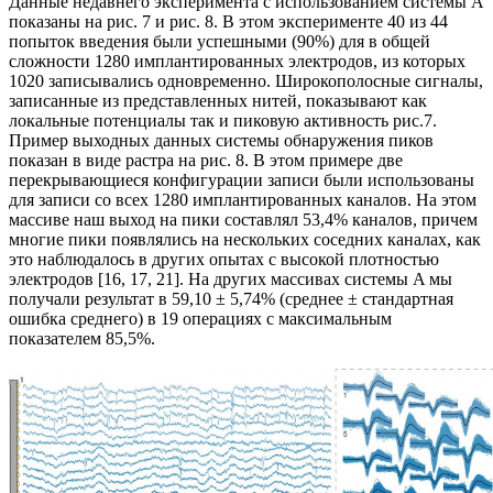
Данные недавнего эксперимента с использованием системы A
показаны на рис. 7 и рис. 8. В этом эксперименте 40 из 44
попыток введения были успешными (90%) для в общей
сложности 1280 имплантированных электродов, из которых
1020 записывались одновременно. Широкополосные сигналы,
записанные из представленных нитей, показывают как
локальные потенциалы так и пиковую активность рис.7.
Пример выходных данных системы обнаружения пиков
показан в виде растра на рис. 8. В этом примере две
перекрывающиеся конфигурации записи были использованы
для записи со всех 1280 имплантированных каналов. На этом
массиве наш выход на пики составлял 53,4% каналов, причем
многие пики появлялись на нескольких соседних каналах, как
это наблюдалось в других опытах с высокой плотностью
электродов [16, 17, 21]. На других массивах системы A мы
получали результат в 59,10 ± 5,74% (среднее ± стандартная
ошибка среднего) в 19 операциях с максимальным
показателем 85,5%.