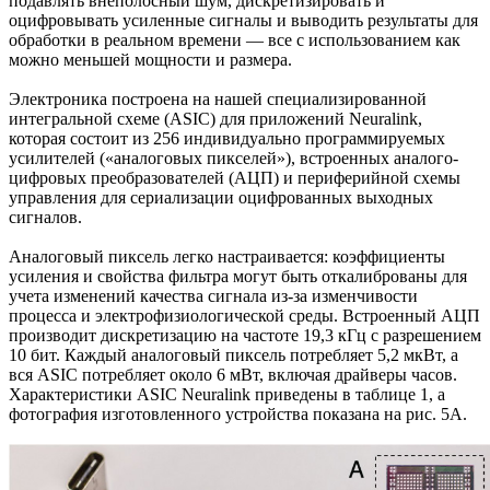
подавлять внеполосный шум, дискретизировать и
оцифровывать усиленные сигналы и выводить результаты для
обработки в реальном времени — все с использованием как
можно меньшей мощности и размера.
Электроника построена на нашей специализированной
интегральной схеме (ASIC) для приложений Neuralink,
которая состоит из 256 индивидуально программируемых
усилителей («аналоговых пикселей»), встроенных аналого-
цифровых преобразователей (АЦП) и периферийной схемы
управления для сериализации оцифрованных выходных
сигналов.
Аналоговый пиксель легко настраивается: коэффициенты
усиления и свойства фильтра могут быть откалиброваны для
учета изменений качества сигнала из-за изменчивости
процесса и электрофизиологической среды. Встроенный АЦП
производит дискретизацию на частоте 19,3 кГц с разрешением
10 бит. Каждый аналоговый пиксель потребляет 5,2 мкВт, а
вся ASIC потребляет около 6 мВт, включая драйверы часов.
Характеристики ASIC Neuralink приведены в таблице 1, а
фотография изготовленного устройства показана на рис. 5A.