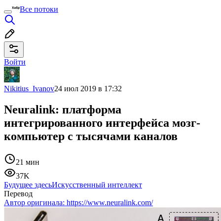
Все потоки
Войти
Nikitius_Ivanov
24 июл 2019 в 17:32
Neuralink: платформа
интегрированного интерфейса мозг-
компьютер с тысячами каналов
21 мин
37K
Будущее здесь
Искусственный интеллект
Перевод
Автор оригинала:
https://www.neuralink.com/