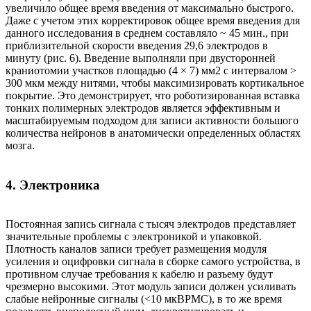
увеличило общее время введения от максимально быстрого.
Даже с учетом этих корректировок общее время введения для
данного исследования в среднем составляло ~ 45 мин., при
приблизительной скорости введения 29,6 электродов в
минуту (рис. 6). Введение выполняли при двусторонней
краниотомии участков площадью (4 × 7) мм2 с интервалом >
300 мкм между нитями, чтобы максимизировать кортикальное
покрытие. Это демонстрирует, что роботизированная вставка
тонких полимерных электродов является эффективным и
масштабируемым подходом для записи активности большого
количества нейронов в анатомически определенных областях
мозга.
4. Электроника
Постоянная запись сигнала с тысяч электродов представляет
значительные проблемы с электроникой и упаковкой.
Плотность каналов записи требует размещения модуля
усиления и оцифровки сигнала в сборке самого устройства, в
противном случае требования к кабелю и разъему будут
чрезмерно высокими. Этот модуль записи должен усиливать
слабые нейронные сигналы (<10 мкВРМС), в то же время