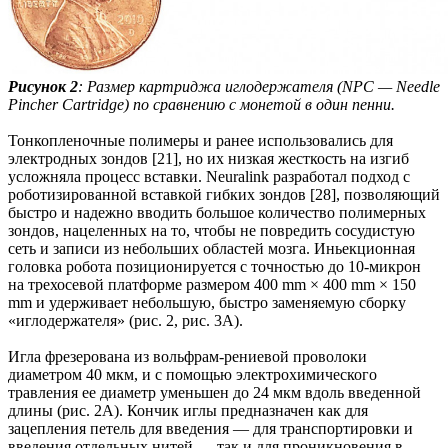
Рисунок 2
: Размер картриджа иглодержателя (NPC — Needle
Pincher Cartridge) по сравнению с монетой в один пенни.
Тонкопленочные полимеры и ранее использовались для
электродных зондов [21], но их низкая жесткость на изгиб
усложняла процесс вставки. Neuralink разработал подход с
роботизированной вставкой гибких зондов [28], позволяющий
быстро и надежно вводить большое количество полимерных
зондов, нацеленных на то, чтобы не повредить сосудистую
сеть и записи из небольших областей мозга. Иньекционная
головка робота позиционируется с точностью до 10-микрон
на трехосевой платформе размером 400 mm × 400 mm × 150
mm и удерживает небольшую, быстро заменяемую сборку
«иглодержателя» (рис. 2, рис. 3А).
Игла фрезерована из вольфрам-рениевой проволоки
диаметром 40 мкм, и с помощью электрохимического
травления ее диаметр уменьшен до 24 мкм вдоль введенной
длины (рис. 2А). Кончик иглы предназначен как для
зацепления петель для введения — для транспортировки и
введения отдельных нитей — так и для проникновения в