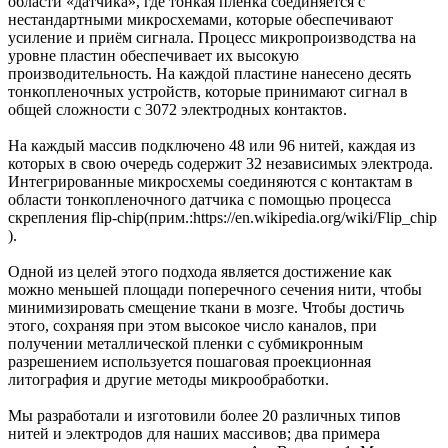
области «датчика», где тонкая пленка соединяется с
нестандартными микросхемами, которые обеспечивают
усиление и приём сигнала. Процесс микропроизводства на
уровне пластин обеспечивает их высокую
производительность. На каждой пластине нанесено десять
тонкопленочных устройств, которые принимают сигнал в
общей сложности с 3072 электродных контактов.
На каждый массив подключено 48 или 96 нитей, каждая из
которых в свою очередь содержит 32 независимых электрода.
Интегрированные микросхемы соединяются с контактам в
области тонкопленочного датчика с помощью процесса
скрепления flip-chip(прим.:https://en.wikipedia.org/wiki/Flip_chip
).
Одной из целей этого подхода является достижение как
можно меньшей площади поперечного сечения нити, чтобы
минимизировать смещение ткани в мозге. Чтобы достичь
этого, сохраняя при этом высокое число каналов, при
получении металлической пленки с субмикронным
разрешением используется пошаговая проекционная
литография и другие методы микрообработки.
Мы разработали и изготовили более 20 различных типов
нитей и электродов для наших массивов; два примера