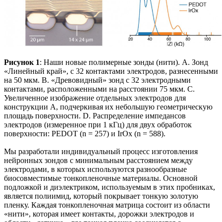
Рисунок 1
: Наши новые полимерные зонды (нити). A. Зонд
«Линейный край», с 32 контактами электродов, разнесенными
на 50 мкм. B. «Древовидный» зонд с 32 электродными
контактами, расположенными на расстоянии 75 мкм. C.
Увеличенное изображение отдельных электродов для
конструкции A, подчеркивая их небольшую геометрическую
площадь поверхности. D. Распределение импедансов
электродов (измеренное при 1 кГц) для двух обработок
поверхности: PEDOT (n = 257) и IrOx (n = 588).
Мы разработали индивидуальный процесс изготовления
нейронных зондов с минимальным расстоянием между
электродами, в которых используются разнообразные
биосовместимые тонкопленочные материалы. Основной
подложкой и диэлектриком, используемым в этих пробниках,
является полиимид, который покрывает тонкую золотую
пленку. Каждая тонкопленочная матрица состоит из области
«нити», которая имеет контакты, дорожки электродов и