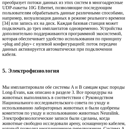
преобразует потоки данных из этих систем в многоадресные
UDP-пакеты 10G Ethernet, позволяющие последующим
пользователям обрабатывать данные различными способами,
например, визуализация данных в режиме реального времени
[34] или запись их на диск. Каждая базовая станция может
подключать до трех имплантатов одновременно. Устройства
дополнительно поддерживаются программной экосистемой,
которая обеспечивает удобство использования по принципу
«plug and play» с нулевой конфигурацией: поток передачи
данных активируется автоматически при подключении
кабеля.
5. Электрофизиология
Мы имплантировали обе системы A и B самцам крыс породы
Long-Evans, как описано в разделе 3. Все процедуры на
животных выполнялись в соответствии с Руководством
Национального исследовательского совета по уходу и
использованию лабораторных животных и были одобрены
комитетом по уходу и использованию животных Neuralink.
Электрофизиологические записи были сделаны, когда
животные свободно исследовали арену, оснащенную кабелем,
который позволял неограниченное передвижение. Система A