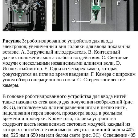
Рисунок 3
: роботизированное устройство для ввода
электродов; увеличенный вид головки для ввода показан на
вставке. A. Загруженый иглодержатель. B. Контактный
датчик положения мозга слабого воздействия. C. Световые
модули с несколькими независимыми длинами волн. D.
Игольчатый мотор. E. Одна из четырех камер, которая
фокусируется на игле во время введения. F. Камера с широким
углом обзора операционного поля. G. Стереоскопические
камеры.
В головке роботизированного устройства для ввода нитей
также находится стек камер для получения изображений (рис.
3E-G), используемых для направления иглы в петлю нити,
нацеливания перед вводом, просмотра ввода в реальном
времени и проверки. Кроме того, головка устройства
содержит шесть независимых световых модулей, каждый из
которых способен независимо освещать с длинной волны 405
нм, 525 нм и 650 нм или белом свете (рис. 3C). Освещение 405