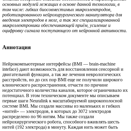
основных модулей лежащих в основе данной технологии, в
том числе: гибких биосовместимых микроэлектродов,
роботизированного нейрохирургического манипулятора для
введения электродов в мозг, а так же специализированной
микроэлектроники обеспечивающей приём, усиление и
оцифровку сигнала поступающего от нейронной активности.
Аннотация
Нейрокомпьютерные интерфейсы (BMI — brain-machine
inteface) дают возможность для восстановления сенсорной и
двигательной функции, а так же лечения неврологических
расстройств, но до сих пор BMI еще не получили широкого
клинического распространения, отчасти по причине
недостаточного количества каналов, которое ограничивало их
потенциал. В этом техническом документе мы описываем
первые шаги Neuralink к масштабируемой широкополосной
системе BMI. Мы создали массивы из маленьких и гибких
«нитей» — электродов, в которых до 3072 электродов
распределено по 96 нитям. Мы также создали
нейрохирургического робота, способного вживлять шесть
нитей (192 электрода) в минуту. Каждая нить может быть