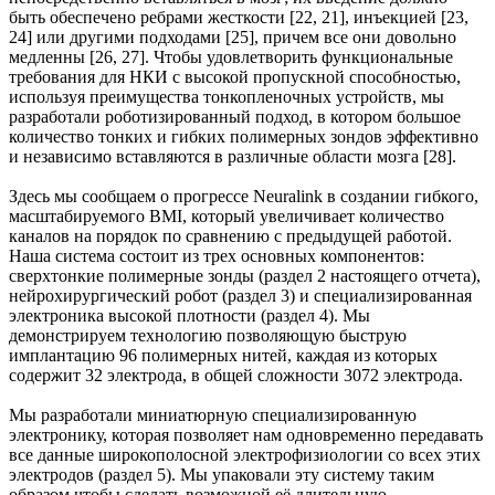
быть обеспечено ребрами жесткости [22, 21], инъекцией [23,
24] или другими подходами [25], причем все они довольно
медленны [26, 27]. Чтобы удовлетворить функциональные
требования для НКИ с высокой пропускной способностью,
используя преимущества тонкопленочных устройств, мы
разработали роботизированный подход, в котором большое
количество тонких и гибких полимерных зондов эффективно
и независимо вставляются в различные области мозга [28].
Здесь мы сообщаем о прогрессе Neuralink в создании гибкого,
масштабируемого BMI, который увеличивает количество
каналов на порядок по сравнению с предыдущей работой.
Наша система состоит из трех основных компонентов:
сверхтонкие полимерные зонды (раздел 2 настоящего отчета),
нейрохирургический робот (раздел 3) и специализированная
электроника высокой плотности (раздел 4). Мы
демонстрируем технологию позволяющую быструю
имплантацию 96 полимерных нитей, каждая из которых
содержит 32 электрода, в общей сложности 3072 электрода.
Мы разработали миниатюрную специализированную
электронику, которая позволяет нам одновременно передавать
все данные широкополосной электрофизиологии со всех этих
электродов (раздел 5). Мы упаковали эту систему таким
образом чтобы сделать возможной её длительную