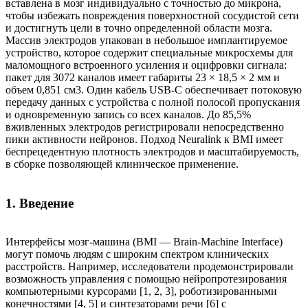
вставлена в мозг индивидуально с точностью до микрона,
чтобы избежать повреждения поверхностной сосудистой сети
и достигнуть цели в точно определенной области мозга.
Массив электродов упакован в небольшое имплантируемое
устройство, которое содержит специальные микросхемы для
маломощного встроенного усиления и оцифровки сигнала:
пакет для 3072 каналов имеет габариты 23 × 18,5 × 2 мм и
объем 0,851 см3. Один кабель USB-C обеспечивает потоковую
передачу данных с устройства с полной полосой пропускания
и одновременную запись со всех каналов. До 85,5%
вживленных электродов регистрировали непосредственно
пики активности нейронов. Подход Neuralink к BMI имеет
беспрецедентную плотность электродов и масштабируемость,
в сборке позволяющей клиническое применение.
1. Введение
Интерфейсы мозг-машина (BMI — Brain-Machine Interface)
могут помочь людям с широким спектром клинических
расстройств. Например, исследователи продемонстрировали
возможность управления с помощью нейропротезирования
компьютерными курсорами [1, 2, 3], роботизированными
конечностями [4, 5] и синтезаторами речи [6] с