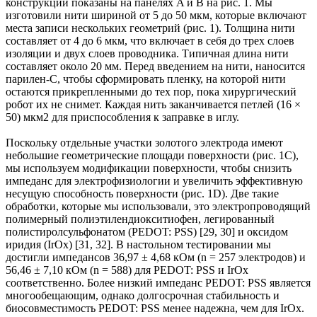
конструкции показаны на панелях A и B на рис. 1. Мы
изготовили нити шириной от 5 до 50 мкм, которые включают
места записи нескольких геометрий (рис. 1). Толщина нити
составляет от 4 до 6 мкм, что включает в себя до трех слоев
изоляции и двух слоев проводника. Типичная длина нити
составляет около 20 мм. Перед введением на нити, наносится
парилен-С, чтобы сформировать пленку, на которой нити
остаются прикрепленными до тех пор, пока хирургический
робот их не снимет. Каждая нить заканчивается петлей (16 ×
50) мкм2 для приспособления к заправке в иглу.
Поскольку отдельные участки золотого электрода имеют
небольшие геометрические площади поверхности (рис. 1C),
мы используем модификации поверхности, чтобы снизить
импеданс для электрофизиологии и увеличить эффективную
несущую способность поверхности (рис. 1D). Две такие
обработки, которые мы использовали, это электропроводящий
полимерный полиэтилендиокситиофен, легированный
полистиролсульфонатом (PEDOT: PSS) [29, 30] и оксидом
иридия (IrOx) [31, 32]. В настольном тестировании мы
достигли импедансов 36,97 ± 4,68 кОм (n = 257 электродов) и
56,46 ± 7,10 кОм (n = 588) для PEDOT: PSS и IrOx
соответственно. Более низкий импеданс PEDOT: PSS является
многообещающим, однако долгосрочная стабильность и
биосовместимость PEDOT: PSS менее надежна, чем для IrOx.