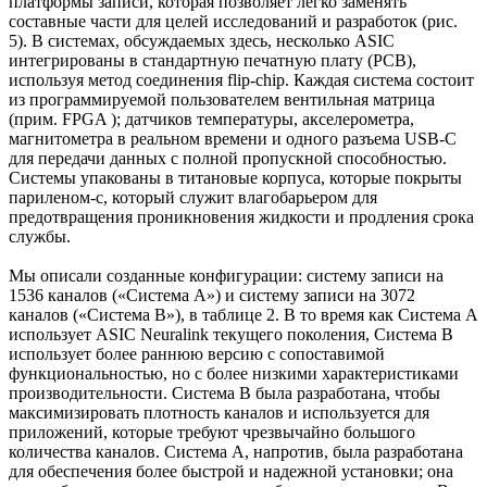
платформы записи, которая позволяет легко заменять
составные части для целей исследований и разработок (рис.
5). В системах, обсуждаемых здесь, несколько ASIC
интегрированы в стандартную печатную плату (PCB),
используя метод соединения flip-chip. Каждая система состоит
из программируемой пользователем вентильная матрица
(прим. FPGA ); датчиков температуры, акселерометра,
магнитометра в реальном времени и одного разъема USB-C
для передачи данных с полной пропускной способностью.
Системы упакованы в титановые корпуса, которые покрыты
париленом-c, который служит влагобарьером для
предотвращения проникновения жидкости и продления срока
службы.
Мы описали созданные конфигурации: систему записи на
1536 каналов («Система A») и систему записи на 3072
каналов («Система B»), в таблице 2. В то время как Система A
использует ASIC Neuralink текущего поколения, Система B
использует более раннюю версию с сопоставимой
функциональностью, но с более низкими характеристиками
производительности. Система B была разработана, чтобы
максимизировать плотность каналов и используется для
приложений, которые требуют чрезвычайно большого
количества каналов. Система A, напротив, была разработана
для обеспечения более быстрой и надежной установки; она