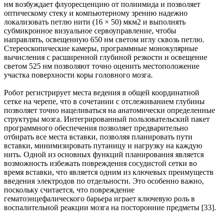
нм возбуждает флуоресценцию от полиимида и позволяет
оптическому стеку и компьютерному зрению надежно
локализовать петлю нити (16 × 50) мкм2 и выполнять
субмикронное визуальное сервоуправление, чтобы
направлять, освещенную 650 нм светом иглу сквозь петлю.
Стереоскопические камеры, программные монокулярные
вычисления с расширенной глубиной резкости и освещение
светом 525 нм позволяют точно оценить местоположение
участка поверхности коры головного мозга.
Робот регистрирует места ведения в общей координатной
сетке на черепе, что в сочетании с отслеживанием глубины
позволяет точно нацеливаться на анатомически определенные
структуры мозга. Интегрированный пользовательский пакет
программного обеспечения позволяет предварительно
отбирать все места вставки, позволяя планировать пути
вставки, минимизировать путаницу и нагрузку на каждую
нить. Одной из основных функций планирования является
возможность избежать повреждения сосудистой сетки во
время вставки, что является одним из ключевых преимуществ
введения электродов по отдельности. Это особенно важно,
поскольку считается, что повреждение
гематоэнцефалического барьера играет ключевую роль в
воспалительной реакции мозга на посторонние предметы [33].