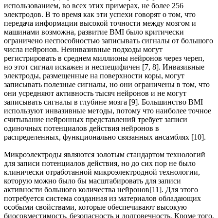
использованием, во всех этих примерах, не более 256
электродов. В то время как эти успехи говорят о том, что
передача информации высокой точности между мозгом и
машинами возможна, развитие BMI было критически
ограничено неспособностью записывать сигналы от большого
числа нейронов. Неинвазивные подходы могут
регистрировать в среднем миллионы нейронов через череп,
но этот сигнал искажен и неспецифичен [7, 8]. Инвазивные
электроды, размещенные на поверхности коры, могут
записывать полезные сигналы, но они ограничены в том, что
они усредняют активность тысяч нейронов и не могут
записывать сигналы в глубине мозга [9]. Большинство BMI
используют инвазивные методы, потому что наиболее точное
считывание нейронных представлений требует записи
одиночных потенциалов действия нейронов в
распределенных, функционально связанных ансамблях [10].
Микроэлектроды являются золотым стандартом технологий
для записи потенциалов действия, но до сих пор не было
клинически отработанной микроэлектродной технологии,
которую можно было бы масштабировать для записи
активности большого количества нейронов[11]. Для этого
потребуется система созданная из материалов обладающих
особыми свойствами, которые обеспечивают высокую
биосовместимость, безопасность и долговечность. Кроме того,