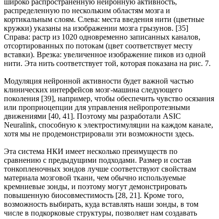
широко распространенную нейронную активность,
распределенную по нескольким областям мозга и
кортикальным слоям. Слева: места введения нити (цветные
кружки) указаны на изображении мозга грызунов. [35]
Справа: растр из 1020 одновременно записанных каналов,
отсортированных по потокам (цвет соответствует месту
вставки). Врезка: увеличенное изображение пиков из одной
нити. Эта нить соответствует той, которая показана на рис. 7.
Модуляция нейронной активности будет важной частью
клинических интерфейсов мозг-машина следующего
поколения [39], например, чтобы обеспечить чувство осязания
или проприоцепции для управления нейропротезными
движениями [40, 41]. Поэтому мы разработали ASIC
Neuralink, способную к электростимуляции на каждом канале,
хотя мы не продемонстрировали эти возможности здесь.
Эта система НКИ имеет несколько преимуществ по
сравнению с предыдущими подходами. Размер и состав
тонкопленочных зондов лучше соответствуют свойствам
материала мозговой ткани, чем обычно используемые
кремниевые зонды, и поэтому могут демонстрировать
повышенную биосовместимость [28, 21]. Кроме того,
возможность выбирать, куда вставлять наши зонды, в том
числе в подкорковые структуры, позволяет нам создавать