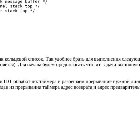
k message buffer */

nel stack top */

r stack top */

ак кольцевой список. Так удобнее брать для выполнения следу
ется). Для начала будем предполагать что все задачи выполняю
м в IDT обработчик таймера и разрешаем прерывание нужной лин
дав из прерывания таймера адрес возврата и адрес предварител