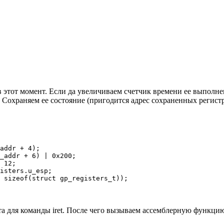
 этот момент. Если да увеличиваем счетчик времени ее выполне
 Сохраняем ее состояние (пригодится адрес сохраненных регист
addr + 4);

_addr + 6) | 0x200;

 12;

isters.u_esp;

та для команды iret. После чего вызываем ассемблерную функци