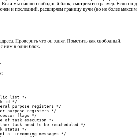
 Если мы нашли свободный блок, смотрим его размер. Если он д
точен и последний, расширяем границу кучи (но не более максим
адреса. Проверить что он занят. Пометить как свободный.
 с ним в один блок.
.
к:
lic list */

k id */

eral purpose registers */

er purpose registers */

cessor flags */

e of task execution */

ther task need to be rescheduled */

k status */

nt of incomming messages */
