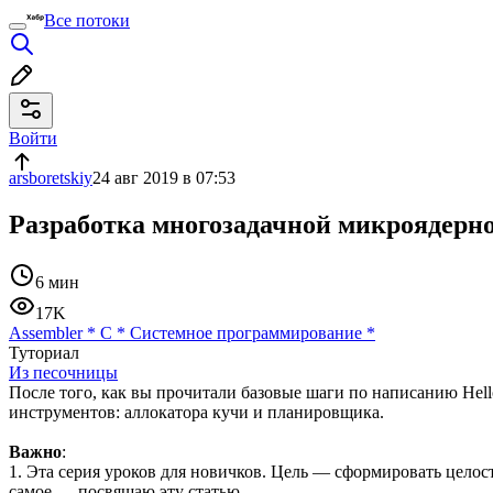
Все потоки
Войти
arsboretskiy
24 авг 2019 в 07:53
Разработка многозадачной микроядер
6 мин
17K
Assembler
*
C
*
Системное программирование
*
Туториал
Из песочницы
После того, как вы прочитали базовые шаги по написанию Hell
инструментов: аллокатора кучи и планировщика.
Важно
:
1. Эта серия уроков для новичков. Цель — сформировать целост
самое — посвящаю эту статью.