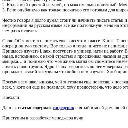
2. Код самый простой и тупой, но максимально понятный. Моя ц
3. Репо опубликую как только посчитаю его готовым для широк
Честно говоря я долго думал стоит ли начинать писать статьи
информации на русском языке все же подтолкнули меня на этот
чем раз в неделю.
Свою ОС я мечтал написать еще в десятом классе. Книга Танен
операционную систему. Вот только я тогда ничего не написал,
Пришлось изучать Linux, поступать в универ, идти на работу. В
назад, вспоминаю, с какой страстью я просиживал часами за д
мыщьха… и понимаю что моя жизнь могла бы сложиться иначе. 
ломать стало трудно. Ядро Linux разрослось до неимоверных ра
пропадает всякий энтузиазм что либо о нем изучать. Хлеб при
Посему всем школьникам, чей энтузиазм еще не иссяк, я посвя
всех, у кого он еще не появился, хочу предостеречь, что дело э
Поехали!
Данная
статья содержит
видеоурок
снятый в моей домашней с
Приступим к разработке менеджера кучи.