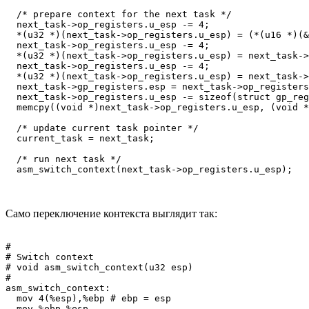
  /* prepare context for the next task */

  next_task->op_registers.u_esp -= 4;

  *(u32 *)(next_task->op_registers.u_esp) = (*(u16 *)(&
  next_task->op_registers.u_esp -= 4;

  *(u32 *)(next_task->op_registers.u_esp) = next_task->
  next_task->op_registers.u_esp -= 4;

  *(u32 *)(next_task->op_registers.u_esp) = next_task->
  next_task->gp_registers.esp = next_task->op_registers
  next_task->op_registers.u_esp -= sizeof(struct gp_reg
  memcpy((void *)next_task->op_registers.u_esp, (void *
  /* update current task pointer */

  current_task = next_task;

  /* run next task */

Само переключение контекста выглядит так:
#

# Switch context

# void asm_switch_context(u32 esp)

#

asm_switch_context:

  mov 4(%esp),%ebp # ebp = esp

  mov %ebp,%esp
