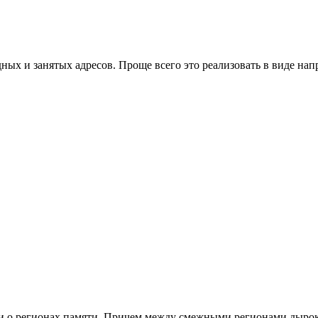
ных и занятых адресов. Проще всего это реализовать в виде на
си о регионах памяти. Причем между смежными регионами дырок 