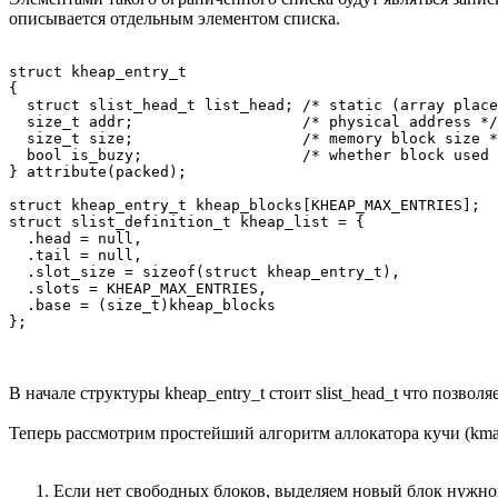
описывается отдельным элементом списка.
struct kheap_entry_t

{

  struct slist_head_t list_head; /* static (array place
  size_t addr;                   /* physical address */

  size_t size;                   /* memory block size *
  bool is_buzy;                  /* whether block used 
} attribute(packed);

struct kheap_entry_t kheap_blocks[KHEAP_MAX_ENTRIES];

struct slist_definition_t kheap_list = {

  .head = null,

  .tail = null,

  .slot_size = sizeof(struct kheap_entry_t),

  .slots = KHEAP_MAX_ENTRIES,

  .base = (size_t)kheap_blocks

В начале структуры kheap_entry_t стоит slist_head_t что позво
Теперь рассмотрим простейший алгоритм аллокатора кучи (kmal
Если нет свободных блоков, выделяем новый блок нужног