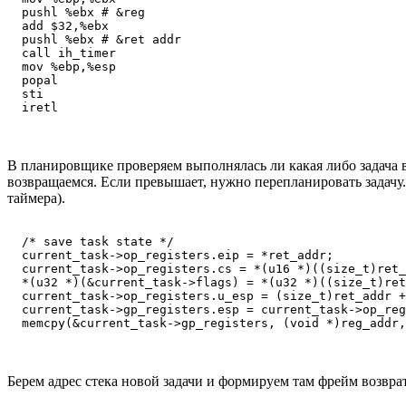
  pushl %ebx # &reg

  add $32,%ebx

  pushl %ebx # &ret addr

  call ih_timer

  mov %ebp,%esp

  popal

  sti

В планировщике проверяем выполнялась ли какая либо задача в
возвращаемся. Если превышает, нужно перепланировать задачу.
таймера).
  /* save task state */

  current_task->op_registers.eip = *ret_addr;

  current_task->op_registers.cs = *(u16 *)((size_t)ret_
  *(u32 *)(&current_task->flags) = *(u32 *)((size_t)ret
  current_task->op_registers.u_esp = (size_t)ret_addr +
  current_task->gp_registers.esp = current_task->op_reg
Берем адрес стека новой задачи и формируем там фрейм возвра