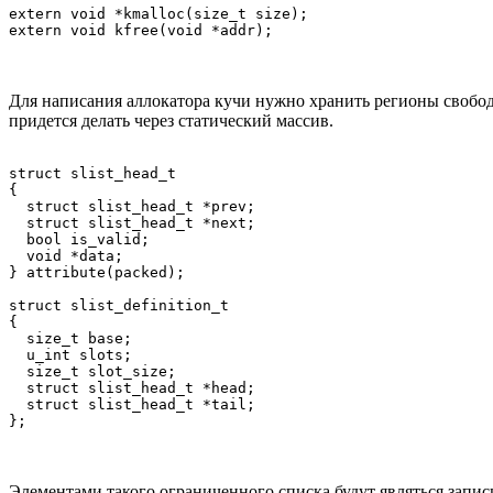
extern void *kmalloc(size_t size);

Для написания аллокатора кучи нужно хранить регионы свобод
придется делать через статический массив.
struct slist_head_t

{

  struct slist_head_t *prev;

  struct slist_head_t *next;

  bool is_valid;

  void *data;

} attribute(packed);

struct slist_definition_t

{

  size_t base;

  u_int slots;

  size_t slot_size;

  struct slist_head_t *head;

  struct slist_head_t *tail;

Элементами такого ограниченного списка будут являться запи