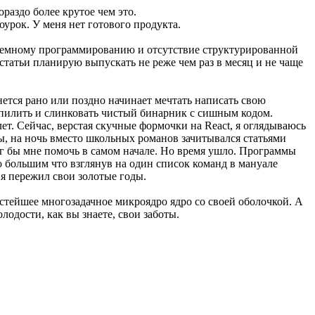
раздо более крутое чем это.
урок. У меня нет готового продукта.
системному программированию и отсутствие структурированной
статьи планирую выпускать не реже чем раз в месяц и не чаще
нется рано или поздно начинает мечтать написать свою
омпилить и слинковать чистый бинарник с сишным кодом.
лет. Сейчас, верстая скучные формочки на React, я оглядываюсь
ы, на ночь вместо школьных романов зачитывался статьями
г бы мне помочь в самом начале. Но время ушло. Программы
о большим что взглянув на один список команд в мануале
ия пережил свои золотые годы.
остейшее многозадачное микроядро ядро со своей оболочкой. А
олодости, как вы знаете, свои заботы.