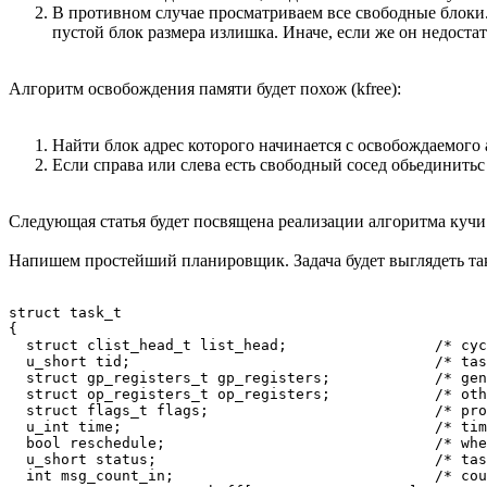
В противном случае просматриваем все свободные блоки.
пустой блок размера излишка. Иначе, если же он недоста
Алгоритм освобождения памяти будет похож (kfree):
Найти блок адрес которого начинается с освобождаемого 
Если справа или слева есть свободный сосед обьединитьс
Следующая статья будет посвящена реализации алгоритма кучи
Напишем простейший планировщик. Задача будет выглядеть та
struct task_t

{

  struct clist_head_t list_head;                 /* cyc
  u_short tid;                                   /* tas
  struct gp_registers_t gp_registers;            /* gen
  struct op_registers_t op_registers;            /* oth
  struct flags_t flags;                          /* pro
  u_int time;                                    /* tim
  bool reschedule;                               /* whe
  u_short status;                                /* tas
  int msg_count_in;                              /* cou