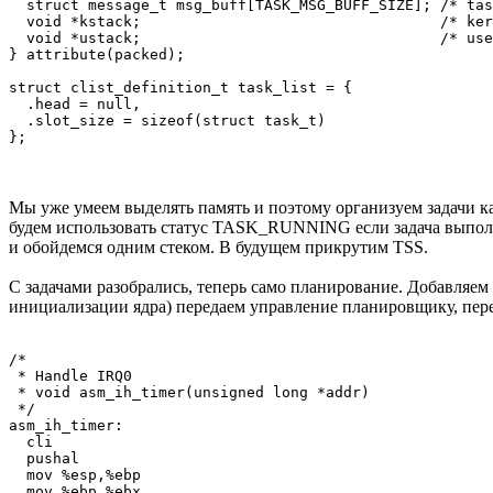
  struct message_t msg_buff[TASK_MSG_BUFF_SIZE]; /* tas
  void *kstack;                                  /* ker
  void *ustack;                                  /* use
} attribute(packed);

struct clist_definition_t task_list = {

  .head = null,

  .slot_size = sizeof(struct task_t)

Мы уже умеем выделять память и поэтому организуем задачи к
будем использовать статус TASK_RUNNING если задача выполня
и обойдемся одним стеком. В будущем прикрутим TSS.
С задачами разобрались, теперь само планирование. Добавляе
инициализации ядра) передаем управление планировщику, пере
/*

 * Handle IRQ0

 * void asm_ih_timer(unsigned long *addr)

 */

asm_ih_timer:

  cli

  pushal

  mov %esp,%ebp

  mov %ebp,%ebx
