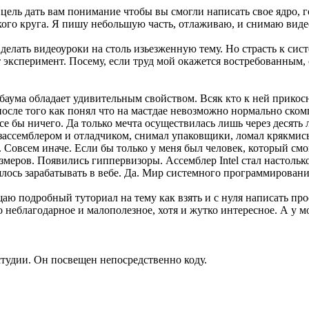
ель дать вам понимание чтобы вы смогли написать свое ядро, го
ого круга. Я пишу небольшую часть, отлаживаю, и снимаю видео
 и делать видеоуроки на столь изьезженную тему. Но страсть к 
 эксперимент. Посему, если труд мой окажется востребованным, 
баума обладает удивительным свойством. Всяк кто к ней прикос
 после того как понял что на мастдае невозможно нормально ск
се бы ничего. Да только мечта осуществилась лишь через десять 
изассемблером и отладчиком, снимал упаковщики, ломал крякмис
Совсем иначе. Если бы только у меня был человек, который смо
змеров. Появились гиппервизоры. Ассемблер Intel стал настольк
шлось зарабатывать в вебе. Да. Мир системного программирован
щаю подробный туториал на тему как взять и с нуля написать пр
то неблагодарное и малополезное, хотя и жутко интересное. А у м
тудии. Он посвещен непосредственно коду.