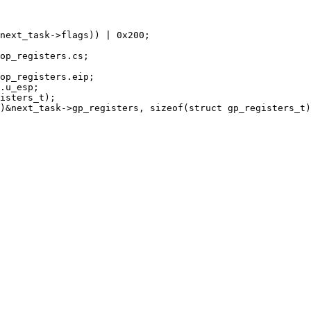
next_task->flags)) | 0x200;

op_registers.cs;

op_registers.eip;

.u_esp;

isters_t);

)&next_task->gp_registers, sizeof(struct gp_registers_t)