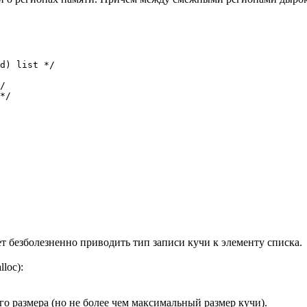
d) list */

/

*/

ляет безболезненно приводить тип записи кучи к элементу списка.
loc):
о размера (но не более чем максимальный размер кучи).