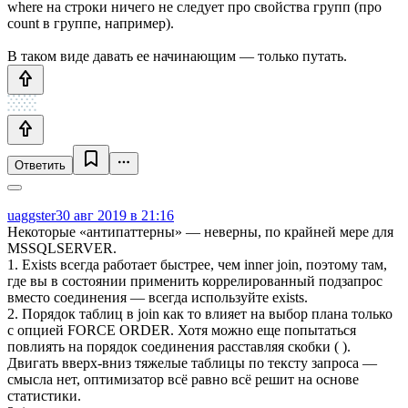
where на строки ничего не следует про свойства групп (про
count в группе, например).
В таком виде давать ее начинающим — только путать.
Ответить
uaggster
30 авг 2019 в 21:16
Некоторые «антипаттерны» — неверны, по крайней мере для
MSSQLSERVER.
1. Exists всегда работает быстрее, чем inner join, поэтому там,
где вы в состоянии применить коррелированный подзапрос
вместо соединения — всегда используйте exists.
2. Порядок таблиц в join как то влияет на выбор плана только
с опцией FORCE ORDER. Хотя можно еще попытаться
повлиять на порядок соединения расставляя скобки ( ).
Двигать вверх-вниз тяжелые таблицы по тексту запроса —
смысла нет, оптимизатор всё равно всё решит на основе
статистики.