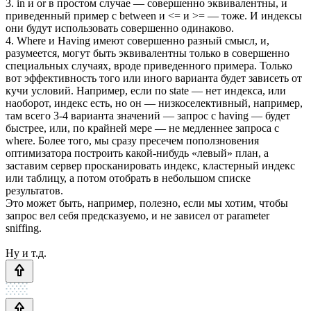
3. in и or в простом случае — совершенно эквивалентны, и
приведенный пример с between и <= и >= — тоже. И индексы
они будут использовать совершенно одинаково.
4. Where и Having имеют совершенно разный смысл, и,
разумеется, могут быть эквивалентны только в совершенно
специальных случаях, вроде приведенного примера. Только
вот эффективность того или иного варианта будет зависеть от
кучи условий. Например, если по state — нет индекса, или
наоборот, индекс есть, но он — низкоселективный, например,
там всего 3-4 варианта значений — запрос с having — будет
быстрее, или, по крайней мере — не медленнее запроса с
where. Более того, мы сразу пресечем поползновения
оптимизатора построить какой-нибудь «левый» план, а
заставим сервер просканировать индекс, кластерный индекс
или таблицу, а потом отобрать в небольшом списке
результатов.
Это может быть, например, полезно, если мы хотим, чтобы
запрос вел себя предсказуемо, и не зависел от parameter
sniffing.
Ну и т.д.