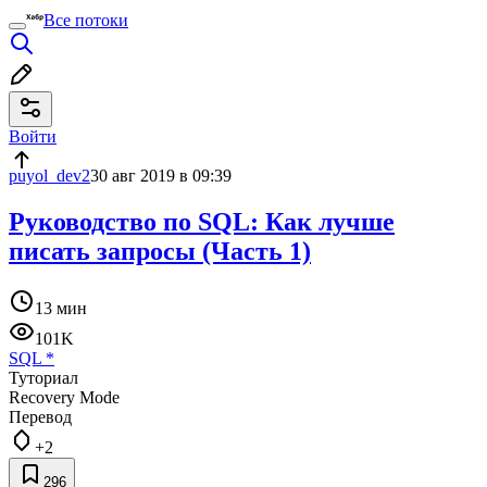
Все потоки
Войти
puyol_dev2
30 авг 2019 в 09:39
Руководство по SQL: Как лучше
писать запросы (Часть 1)
13 мин
101K
SQL
*
Туториал
Recovery Mode
Перевод
+2
296