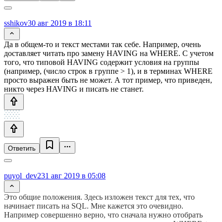
sshikov
30 авг 2019 в 18:11
Да в общем-то и текст местами так себе. Например, очень
доставляет читать про замену HAVING на WHERE. С учетом
того, что типовой HAVING содержит условия на группы
(например, (число строк в группе > 1), и в терминах WHERE
просто выражен быть не может. А тот пример, что приведен,
никто через HAVING и писать не станет.
Ответить
puyol_dev2
31 авг 2019 в 05:08
Это общие положения. Здесь изложен текст для тех, что
начинает писать на SQL. Мне кажется это очевидно.
Например совершенно верно, что сначала нужно отобрать