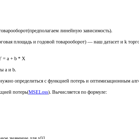
товарооборот(предполагаем линейную зависимость).
орговая площадь и годовой товарооборот) — наш датасет и k тор
 = a + b * X
 a и b.
ам нужно определиться с функцией потерь и оптимизационным ал
кцией потерь(
MSELoss
). Вычисляется по формуле:
льное значение для x[i].