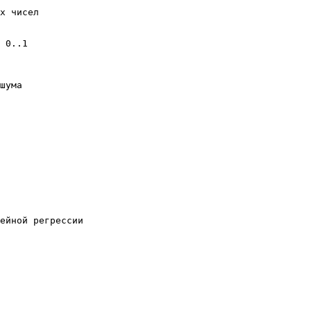
х чисел

 0..1

шума

ейной регрессии 
