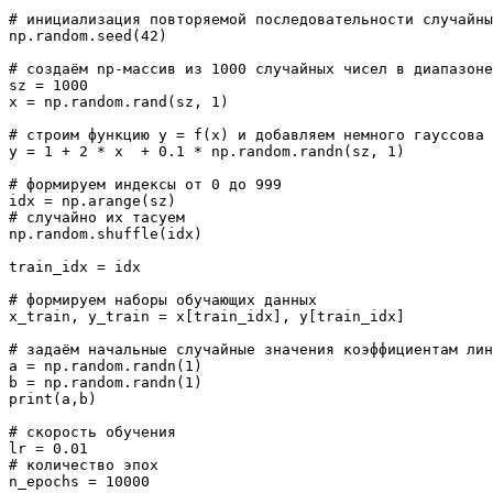
# инициализация повторяемой последовательности случайны
np.random.seed(42) 

# создаём np-массив из 1000 случайных чисел в диапазоне
sz = 1000

x = np.random.rand(sz, 1) 

# строим функцию y = f(x) и добавляем немного гауссова 
y = 1 + 2 * x  + 0.1 * np.random.randn(sz, 1) 

# формируем индексы от 0 до 999 

idx = np.arange(sz)

# случайно их тасуем

np.random.shuffle(idx)

train_idx = idx

# формируем наборы обучающих данных

x_train, y_train = x[train_idx], y[train_idx]

# задаём начальные случайные значения коэффициентам лин
a = np.random.randn(1)

b = np.random.randn(1)

print(a,b)

# скорость обучения

lr = 0.01

# количество эпох

n_epochs = 10000
