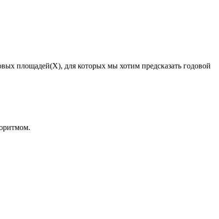
говых площадей(X), для которых мы хотим предсказать годовой
горитмом.