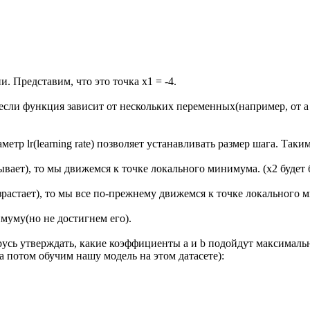
. Представим, что это точка x1 = -4.
если функция зависит от нескольких переменных(например, от a 
раметр lr(learning rate) позволяет устанавливать размер шага. Так
ывает), то мы движемся к точке локального минимума. (x2 будет 
зрастает), то мы все по-прежнему движемся к точке локального м
муму(но не достигнем его).
берусь утверждать, какие коэффициенты a и b подойдут максима
 а потом обучим нашу модель на этом датасете):