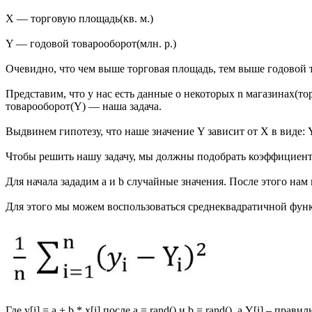
X — торговую площадь(кв. м.)
Y — годовой товарооборот(млн. р.)
Очевидно, что чем выше торговая площадь, тем выше годовой 
Представим, что у нас есть данные о некоторых n магазинах(т
товарооборот(Y) — наша задача.
Выдвинем гипотезу, что наше значение Y зависит от X в виде: Y
Чтобы решить нашу задачу, мы должны подобрать коэффициенты
Для начала зададим a и b случайные значения. После этого н
Для этого мы можем воспользоваться среднеквадратичной фун
Где y[i] = a + b * x[i] после a = rand() и b = rand(), а Y[i] – прави