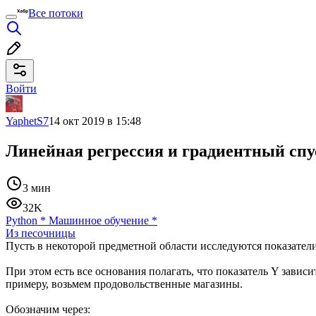
Все потоки
Войти
YaphetS7
14 окт 2019 в 15:48
Линейная регрессия и градиентный спу
3 мин
32K
Python
*
Машинное обучение
*
Из песочницы
Пусть в некоторой предметной области исследуются показател
При этом есть все основания полагать, что показатель Y завис
примеру, возьмем продовольственные магазины.
Обозначим через: