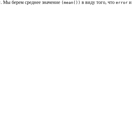
. Мы берем среднее значение
в виду того, что
и
r
(mean())
error