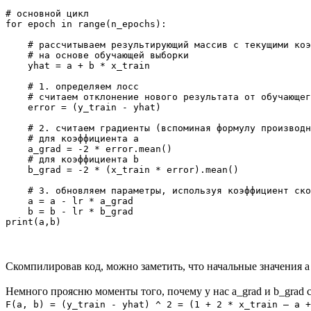
# основной цикл

for epoch in range(n_epochs):

    # рассчитываем результирующий массив с текущими коэ
    # на основе обучающей выборки 

    yhat = a + b * x_train

    # 1. определяем лосс

    # считаем отклонение нового результата от обучающег
    error = (y_train - yhat)

    # 2. считаем градиенты (вспоминая формулу производн
    # для коэффициента a

    a_grad = -2 * error.mean()

    # для коэффициента b

    b_grad = -2 * (x_train * error).mean()

    # 3. обновляем параметры, используя коэффициент ско
    a = a - lr * a_grad

    b = b - lr * b_grad

Скомпилировав код, можно заметить, что начальные значения a 
Немного проясню моменты того, почему у нас a_grad и b_grad 
F(a, b) = (y_train - yhat) ^ 2 = (1 + 2 * x_train – a +