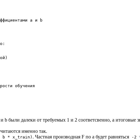
ффициентами a и b

о:

ой)

рости обучения

и b были далеки от требуемых 1 и 2 соответсвенно, а итоговые з
считаются именно так.
. Частная производная F по a будет равняться
 b * x_train)
-2 *