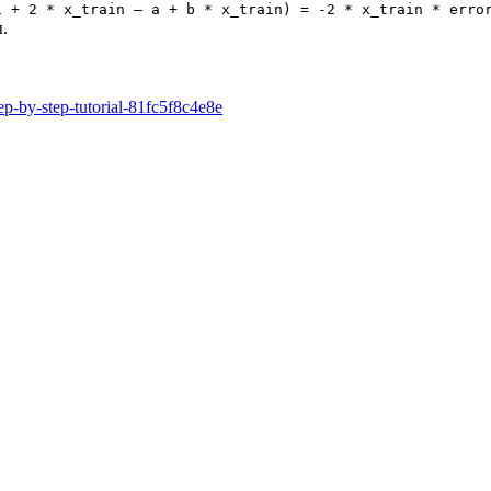
1 + 2 * x_train – a + b * x_train) = -2 * x_train * erro
.
p-by-step-tutorial-81fc5f8c4e8e