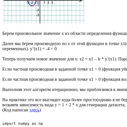
Берем произвольное значение x из области определения функции
Далее мы берем производную по x от этой функции в точке x1(
переменных). y’(x1) = -4 < 0
Теперь получаем новое значение для x: x2 = x1 – lr * y’(x1). Па
Если частная производная в заданной точке x1 < 0 (функция уб
Если частная производная в заданной точке x1 > 0 (функция во
Выполняя этот алгоритм итерационно, мы приблизимся к мини
На практике это все выглядит куда более просто(однако я не 
возьмем зависимость вида y = 1 + 2 * x для генерации датасета,
(Код написан
здесь
)
import numpy as np
