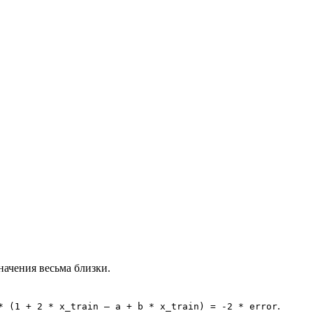
начения весьма близки.
.
 (1 + 2 * x_train – a + b * x_train) = -2 * error