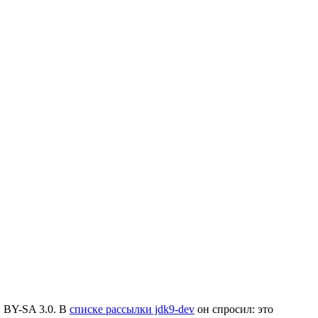
 BY-SA 3.0. В
списке рассылки jdk9-dev
он спросил: это