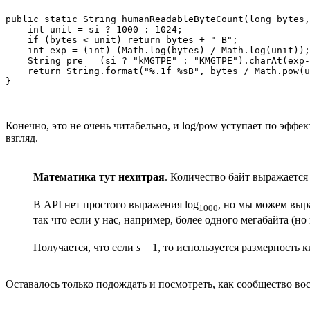
public static String humanReadableByteCount(long bytes,
    int unit = si ? 1000 : 1024;

    if (bytes < unit) return bytes + " B";

    int exp = (int) (Math.log(bytes) / Math.log(unit));

    String pre = (si ? "kMGTPE" : "KMGTPE").charAt(exp-
    return String.format("%.1f %sB", bytes / Math.pow(u
}
Конечно, это не очень читабельно, и log/pow уступает по эффе
взгляд.
Математика тут нехитрая
. Количество байт выражается 
В API нет простого выражения log
, но мы можем выра
1000
так что если у нас, например, более одного мегабайта (н
Получается, что если
s
= 1, то используется размерность 
Оставалось только подождать и посмотреть, как сообщество вос