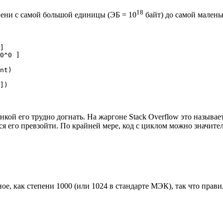
18
епени с самой большой единицы (ЭБ = 10
байт) до самой малень
]

0^0 ]

nt)

])
ой его трудно догнать. На жаргоне Stack Overflow это называе
лся его превзойти. По крайней мере, код с циклом можно значите
иное, как степени 1000 (или 1024 в стандарте МЭК), так что пр