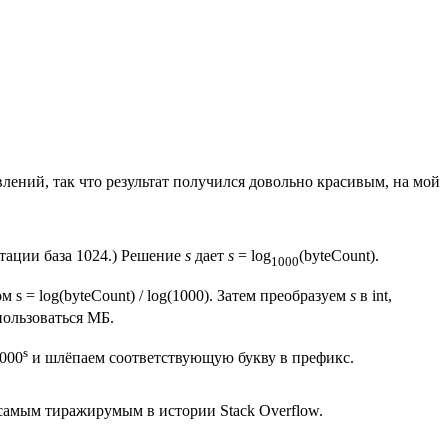
влений, так что результат получился довольно красивым, на мой
тации база 1024.) Решение
s
дает
s
= log
(byteCount).
1000
s = log(byteCount) / log(1000). Затем преобразуем
s
в int,
пользоваться МБ.
s
1000
и шлёпаем соответствующую букву в префикс.
т самым тиражирумым в истории Stack Overflow.