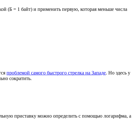
кой (Б = 1 байт) и применить первую, которая меньше числа
тся
проблемой самого быстрого стрелка на Западе
. Но здесь у
льно сократить.
авильную приставку можно определить с помощью логарифма, а