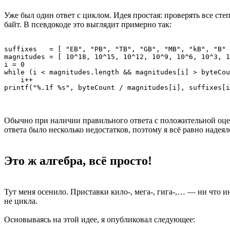
Уже был один ответ с циклом. Идея простая: проверять все ст
байт. В псевдокоде это выглядит примерно так:
suffixes   = [ "EB", "PB", "TB", "GB", "MB", "kB", "B" 
magnitudes = [ 10^18, 10^15, 10^12, 10^9, 10^6, 10^3, 1
i = 0

while (i < magnitudes.length && magnitudes[i] > byteCou
    i++

printf("%.1f %s", byteCount / magnitudes[i], suffixes[i
Обычно при наличии правильного ответа с положительной оценк
ответа было несколько недостатков, поэтому я всё равно надея
Это ж алгебра, всё просто!
Тут меня осенило. Приставки кило-, мега-, гига-,… — ни что 
не цикла.
Основываясь на этой идее, я опубликовал следующее: