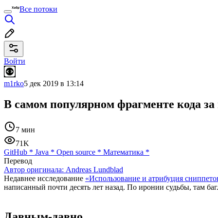
Все потоки
Войти
m1rko
5 дек 2019 в 13:14
В самом популярном фрагменте кода за
7 мин
71K
GitHub
*
Java
*
Open source
*
Математика
*
Перевод
Автор оригинала:
Andreas Lundblad
Недавнее исследование
«Использование и атрибуция сниппетов
написанный почти десять лет назад. По иронии судьбы, там баг
Давным-давно…