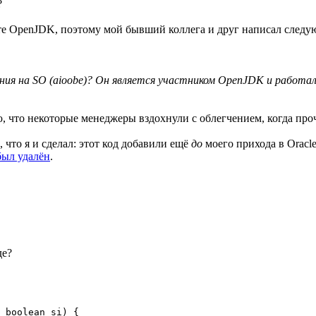
?
оекте OpenJDK, поэтому мой бывший коллега и друг написал следу
ия на SO (aioobe)? Он является участником OpenJDK и работал в
аю, что некоторые менеджеры вздохнули с облегчением, когда пр
 что я и сделал: этот код добавили ещё
до
моего прихода в Oracle
был удалён
.
де?
 boolean si) {
