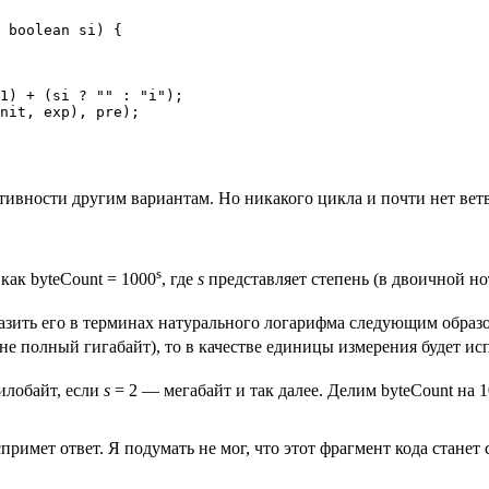
 boolean si) {

1) + (si ? "" : "i");

nit, exp), pre);

ктивности другим вариантам. Но никакого цикла и почти нет вет
s
как byteCount = 1000
, где
s
представляет степень (в двоичной но
зить его в терминах натурального логарифма следующим образом 
о не полный гигабайт), то в качестве единицы измерения будет ис
килобайт, если
s
= 2 — мегабайт и так далее. Делим byteCount на 
примет ответ. Я подумать не мог, что этот фрагмент кода стане