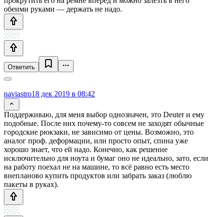
прокрутить его на ремне вперёд и можно залезть в него
обеими руками — держать не надо.
Ответить
naviastro
18 дек 2019 в 08:42
Поддерживаю, для меня выбор однозначен, это Deuter и ему
подобные. После них почему-то совсем не заходят обычные
городские рюкзаки, не зависимо от цены. Возможно, это
аналог проф. деформации, или просто опыт, спина уже
хорошо знает, что ей надо. Конечно, как решение
исключительно для ноута и бумаг оно не идеально, зато, если
на работу поехал не на машине, то всё равно есть место
внепланово купить продуктов или забрать заказ (люблю
пакеты в руках).