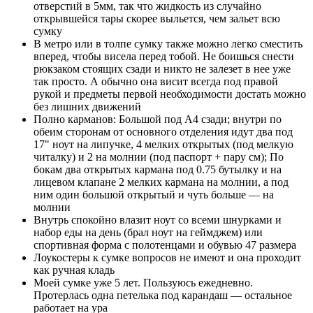
отверстий в 5мм, так что жидкость из случайно
открывшейся тары скорее выльется, чем зальет всю
сумку
В метро или в толпе сумку также можно легко сместить
вперед, чтобы висела перед тобой. Не боишься снести
рюкзаком стоящих сзади и никто не залезет в нее уже
так просто. А обычно она висит всегда под правой
рукой и предметы первой необходимости достать можно
без лишних движений
Полно карманов: Большой под А4 сзади; внутри по
обеим сторонам от основного отделения идут два под
17" ноут на липучке, 4 мелких открытых (под мелкую
читалку) и 2 на молнии (под паспорт + пару см); По
бокам два открытых кармана под 0.75 бутылку и на
лицевом клапане 2 мелких кармана на молнии, а под
ним один большой открытый и чуть больше — на
молнии
Внутрь спокойно влазит ноут со всеми шнурками и
набор еды на день (брал ноут на геймджем) или
спортивная форма с полотенцами и обувью 47 размера
Лоукостеры к сумке вопросов не имеют и она проходит
как ручная кладь
Моей сумке уже 5 лет. Пользуюсь ежедневно.
Протерлась одна петелька под карандаш — остальное
работает на ура