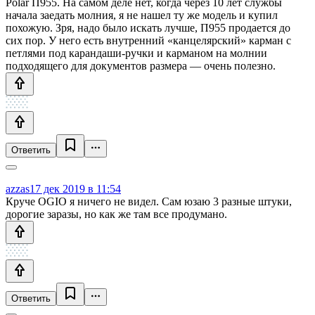
Polar П955. На самом деле нет, когда через 10 лет службы
начала заедать молния, я не нашел ту же модель и купил
похожую. Зря, надо было искать лучше, П955 продается до
сих пор. У него есть внутренний «канцелярский» карман с
петлями под карандаши-ручки и карманом на молнии
подходящего для документов размера — очень полезно.
Ответить
azzas
17 дек 2019 в 11:54
Круче OGIO я ничего не видел. Сам юзаю 3 разные штуки,
дорогие заразы, но как же там все продумано.
Ответить