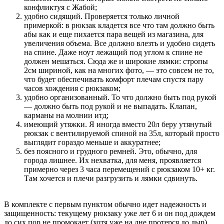
конфликтуя с Жабой;
удобно сидящий. Проверяется только личной
примеркой: в рюкзак кладется все что там должно быть
абы как и еще пихается пара вещей из магазина, для
увеличения объема. Все должно влезть и удобно сидеть
на спине. Даже ноут лежащий под углом к спине не
должен мешаться. Сюда же и широкие лямки: стропы
2см шириной, как на многих фото, — это совсем не то,
что будет обеспечивать комфорт плечам спустя пару
часов хождения с рюкзаком;
удобно организованный. То что должно быть под рукой
— должно быть под рукой и не выпадать. Клапан,
карманы на молнии итд;
имеющий утяжки. Я иногда вместо 20л беру утянутый
рюкзак с вентилируемой спиной на 35л, который просто
выглядит гораздо меньше и аккуратнее;
без поясного и грудного ремней. Это, обычно, для
города лишнее. Их нехватка, для меня, проявляется
примерно через 3 часа перемещений с рюкзаком 10+ кг.
Там хочется и плечи разгрузить и лямки сдвинуть.
В комплекте с первым пунктом обычно идет надежность и
защищенность: текущему рюкзаку уже лет 6 и он под дождем
до сих пор не промокает (хотя уже на дне протерся до дыр).