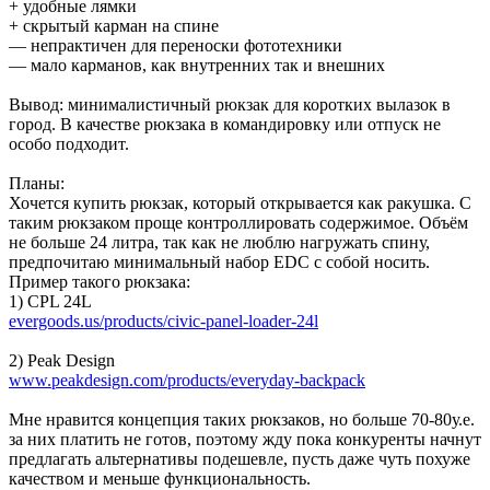
+ удобные лямки
+ скрытый карман на спине
— непрактичен для переноски фототехники
— мало карманов, как внутренних так и внешних
Вывод: минималистичный рюкзак для коротких вылазок в
город. В качестве рюкзака в командировку или отпуск не
особо подходит.
Планы:
Хочется купить рюкзак, который открывается как ракушка. С
таким рюкзаком проще контроллировать содержимое. Объём
не больше 24 литра, так как не люблю нагружать спину,
предпочитаю минимальный набор EDC с собой носить.
Пример такого рюкзака:
1) CPL 24L
evergoods.us/products/civic-panel-loader-24l
2) Peak Design
www.peakdesign.com/products/everyday-backpack
Мне нравится концепция таких рюкзаков, но больше 70-80у.е.
за них платить не готов, поэтому жду пока конкуренты начнут
предлагать альтернативы подешевле, пусть даже чуть похуже
качеством и меньше функциональность.