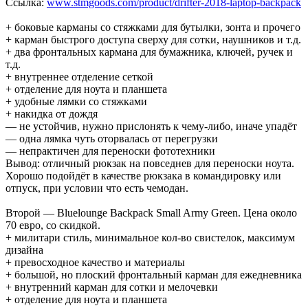
Ссылка:
www.stmgoods.com/product/drifter-2018-laptop-backpack
+ боковые карманы со стяжками для бутылки, зонта и прочего
+ карман быстрого доступа сверху для сотки, наушников и т.д.
+ два фронтальных кармана для бумажника, ключей, ручек и
т.д.
+ внутреннее отделение сеткой
+ отделение для ноута и планшета
+ удобные лямки со стяжками
+ накидка от дождя
— не устойчив, нужно прислонять к чему-либо, иначе упадёт
— одна лямка чуть оторвалась от перегрузки
— непрактичен для переноски фототехники
Вывод: отличный рюкзак на повседнев для переноски ноута.
Хорошо подойдёт в качестве рюкзака в командировку или
отпуск, при условии что есть чемодан.
Второй — Bluelounge Backpack Small Army Green. Цена около
70 евро, со скидкой.
+ милитари стиль, минимальное кол-во свистелок, максимум
дизайна
+ превосходное качество и материалы
+ большой, но плоский фронтальный карман для ежедневника
+ внутренний карман для сотки и мелочевки
+ отделение для ноута и планшета