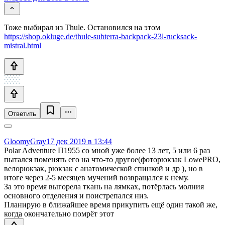
Тоже выбирал из Thule. Остановился на этом
https://shop.okluge.de/thule-subterra-backpack-23l-rucksack-
mistral.html
Ответить
GloomyGray
17 дек 2019 в 13:44
Polar Adventure П1955 со мной уже более 13 лет, 5 или 6 раз
пытался поменять его на что-то другое(фоторюкзак LowePRO,
велорюкзак, рюкзак с анатомической спинкой и др ), но в
итоге через 2-5 месяцев мучений возвращался к нему.
За это время выгорела ткань на лямках, потёрлась молния
основного отделения и поистрепался низ.
Планирую в ближайшее время прикупить ещё один такой же,
когда окончательно помрёт этот