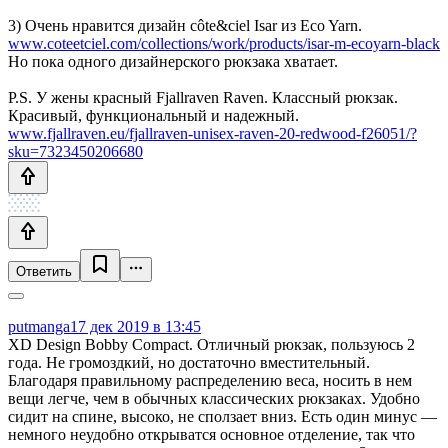
3) Очень нравится дизайн côte&ciel Isar из Eco Yarn.
www.coteetciel.com/collections/work/products/isar-m-ecoyarn-black
Но пока одного дизайнерского рюкзака хватает.
P.S. У жены красный Fjallraven Raven. Классный рюкзак.
Красивый, функциональный и надежный.
www.fjallraven.eu/fjallraven-unisex-raven-20-redwood-f26051/?
sku=7323450206680
Ответить
putmanga
17 дек 2019 в 13:45
XD Design Bobby Compact. Отличный рюкзак, пользуюсь 2
года. Не громоздкий, но достаточно вместительный.
Благодаря правильному распределению веса, носить в нем
вещи легче, чем в обычных классических рюкзаках. Удобно
сидит на спине, высоко, не сползает вниз. Есть один минус —
немного неудобно открыватся основное отделение, так что