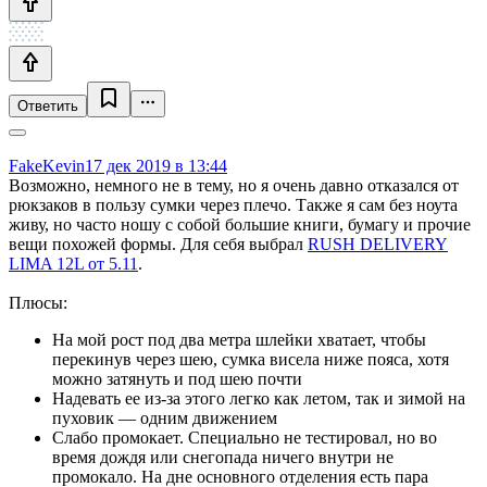
Ответить
FakeKevin
17 дек 2019 в 13:44
Возможно, немного не в тему, но я очень давно отказался от
рюкзаков в пользу сумки через плечо. Также я сам без ноута
живу, но часто ношу с собой большие книги, бумагу и прочие
вещи похожей формы. Для себя выбрал
RUSH DELIVERY
LIMA 12L от 5.11
.
Плюсы:
На мой рост под два метра шлейки хватает, чтобы
перекинув через шею, сумка висела ниже пояса, хотя
можно затянуть и под шею почти
Надевать ее из-за этого легко как летом, так и зимой на
пуховик — одним движением
Слабо промокает. Специально не тестировал, но во
время дождя или снегопада ничего внутри не
промокало. На дне основного отделения есть пара