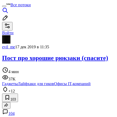
Все потоки
Войти
evil_me
17 дек 2019 в 11:35
Пост про хорошие рюкзаки (спасите)
4 мин
37K
Гаджеты
Лайфхаки для гиков
Офисы IT-компаний
+12
103
104