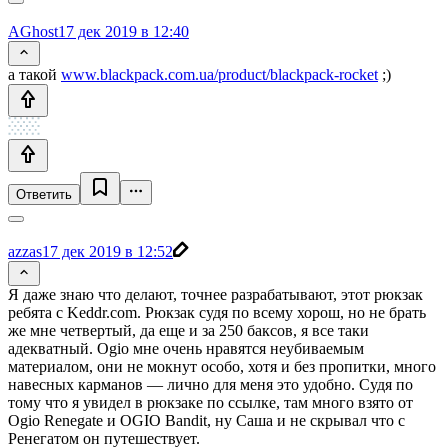
AGhost
17 дек 2019 в 12:40
а такой
www.blackpack.com.ua/product/blackpack-rocket
;)
Ответить
azzas
17 дек 2019 в 12:52
Я даже знаю что делают, точнее разрабатывают, этот рюкзак
ребята с Keddr.com. Рюкзак судя по всему хорош, но не брать
же мне четвертый, да еще и за 250 баксов, я все таки
адекватный. Ogio мне очень нравятся неубиваемым
материалом, они не мокнут особо, хотя и без пропитки, много
навесных карманов — лично для меня это удобно. Судя по
тому что я увидел в рюкзаке по ссылке, там много взято от
Ogio Renegate и OGIO Bandit, ну Саша и не скрывал что с
Ренегатом он путешествует.