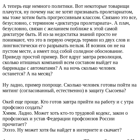
А теперь еще немного политики. Вот некоторые товарищи
плачутся, ну почему нас не хотят признавать пролетариатом,
мы тоже хотим быть прогрессивным классом. Связано это все,
безусловно, с термином «диктатура пролетариата». А плач,
безусловно, связан с желанием поближе к этой самой
диктатуре быть. И из-за недостатка знаний просто не
понимают, что это в первую очередь термин из двух слов и
лингвистически его разрывать нельзя. И возник он не на
пустом месте, а имеет под собой солидное обоснование.
Приведу простой пример. Вот вдруг завтра революция,
сколько итишных компаний всем составом выйдет на
баррикады с автоматами? А на ночь сколько человек
останется? А на месяц?
Ну ладно, пример попроще. Сколько человек готовы пойти на
митинг (согласованный, естественно) в защиту Сысоева?
Окей еще проще. Кто готов завтра прийти на работу и с утра
профсоюз создать?
Хммм. Ладно. Может хоть кто-то трудовой кодекс, закон о
профсоюзах и устав Федерации профсоюзов России
прочитает?
Эээээ. Ну может хотя бы найдет в интернете и скачает?