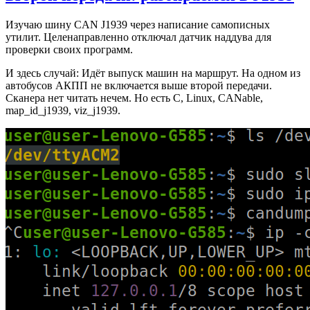
Изучаю шину CAN J1939 через написание самописных
утилит. Целенаправленно отключал датчик наддува для
проверки своих программ.
И здесь случай: Идёт выпуск машин на маршрут. На одном из
автобусов АКПП не включается выше второй передачи.
Сканера нет читать нечем. Но есть C, Linux, CANable,
map_id_j1939, viz_j1939.