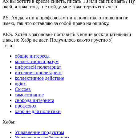
Ах вы хотите в кресле сидеть, писать ТЗ или сайтик ваять? Ну
окей, я тоже тогда не пойду, мне тоже терять есть чего.
P.S. Ах да, я ни к профсоюзам ни к политике отношения не
имею, так что оставляю за собой право на ошибку.
P.P.S. Хотел в заголовке поставить в конце восклицательный
знак, но Хабр не дает. Получилось как-то грустно :(
Теги:
общие интересы
коллективный разум
цифровой полетариат
интернет-пролетариат
коллективное действие
nginx
Сысоев
самосознание
свобода интернета
профсоюз
хабр не для политики
Хабы:
Управление продуктом
Управление сообществом