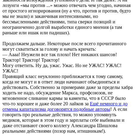
лозунги «мы против ...» можно отвечать чем угодно, начиная
от простого игнорирования (ну а что, против и против, будто
мы не знали) и заканчивая интенсивными, но
бессмысленными действиями, типа сверки позиций и
неограниченно долгой выработки единого мнения (а там
раньше или ишак или падишах).
Продолжаем дальше. Некоторые после всего прочитанного
могут схватиться за голову и начать кричать:
— Аааа! Неужели все так плохо! Нет никаких шансов!
Трактор! Трактор! Трактор!
Могу ответить. Ну да, ужас. Ужас. Но не УЖАС! УЖАС!
УЖАС!
Правящий класс неуклонно приближается к тому самому,
когда не могут и в ответ люди начинают объединяться и
действовать. Собственно за примерами даже за пределы хабра
ходить не надо, обсуждение Маркса, профсоюзов, не
мгновенное сливание кармы за каменты, что в СССР было
что-то хорошее и даже более 20 лайков за
Ещё немного и до
отмены капитализма договорятся подобные авторы
! А если
говорить про реальные действия, то можно упомянуть
медиков, которые в этом году и зарплаты себе выбивали и
даже отстаивают своего коллегу Александра Шишлова
реальными действиями (позор нам, итишникам!).