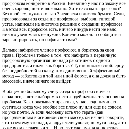
профсоюзы конкретно в России. Внезапно у нас по закону все
очень хорошо, почти шоколадно. Хотите создать профсоюз?
Без проблем, нужно только 3 человека и листок бумаги. Сели,
проголосовали за создание профсоюза, выбрали типовой
устав, написали на листочке решение о создании профсоюза.
На этом все, профсоюз есть, ничего никуда нести не надо,
никого уведомлять не нужно. Конечно можно и сообщить и
зарегистрировать, но нафига это вам?
Дальше набирайте членов профсоюза и боритесь за свои
права. Проблема только в том, что набирать в первичную
профсоюзную организацию надо работников с одного
предприятия, а иначе как бороться? Тут немножко спойлерну
без подробностей и скажу, что единственный эффективный
метод — забастовка в той или иной форме, а она должна быть
массовой, иначе ничего не выйдет.
В общем по большому счету создать профсоюз ничего
сложного, а вот с набором в него людей начинается основная
проблема. Как показывает практика, у нас люди начинают
суетиться когда уже вообще все плохо ну или еще не совсем,
но уже почти. А если человеку есть что терять (как
программистам в основной своей массе), он начнет говорить,
что зачем ему это надо, а вдруг меня уволят, не мути воду, а то
хуже всем сделаешь и т.д. И вот тут уже нужна конкретная