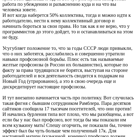
работа по убеждению и разъяснению куда и на что вы
человека зовете.
И вот когда наберется 50% коллектива, тогда и можно идти к
работодателю, нести к нему коллективный договор и
начинать бороться за свои права. Но так как я не верю, что у
программистов до этого дойдет, то и останавливаться на этом
не буду.
Усугубляет положение то, что за годы СССР люди привыкли,
что о них заботятся, расслабились и совершенно утратили
навыки профсоюзной борьбы. Плюс есть так называемые
желтые профсоюзы (в России их большинство), которые по
факту за права трудящихся не борятся, выступая на стороне
работодателей и вся деятельность сводится к подаркам на
Новый Год (утрированно), а это в свою очередь еще и
дискредитирует настоящие профсоюзы.
И тут внезапно начинается часть про политику. Вот случилась
такая фигня с бывшим сотрудником Рамблера. Пара десятков
сайтиков сообщила 17 тысячам посетителей, что они против!
И начались бурления типа вот плохо, что мы разобщены, а вот
если бы у нас был профсоюз, вот тогда бы мы показали им
всем кузькину мать! Спешу огорчить, не показали бы, точнее
эффект был бы чуть больше чем полученный 17к. Для
настоящей матери (кузькиной, конечно) профсоюз должен