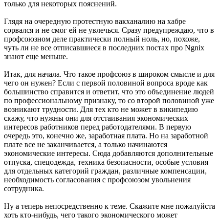
только для некоторых пояснений.
Глядя на очередную протестную вакханалию на хабре
сорвался и не смог ей не увлечься. Сразу предупреждаю, что в
профсоюзном деле практически полный ноль, но, похоже,
чуть ли не все отписавшиеся в последних постах про Ngnix
знают еще меньше.
Итак, для начала. Что такое профсоюз в широком смысле и для
чего он нужен? Если с первой половиной вопроса вроде как
большинство справится и ответит, что это объединение людей
по профессиональному признаку, то со второй половиной уже
возникают трудности. Для тех кто не может в википедию
скажу, что нужны они для отстаивания экономических
интересов работников перед работодателями. В первую
очередь это, конечно же, заработная плата. Но на заработной
плате все не заканчивается, а только начинаются
экономические интересы. Сюда добавляются дополнительные
отпуска, спецодежда, техника безопасности, особые условия
для отдельных категорий граждан, различные компенсации,
необходимость согласования с профсоюзом увольнения
сотрудника.
Ну а теперь непосредственно к теме. Скажите мне пожалуйста
хоть кто-нибудь, чего такого экономического может