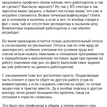
предложить профсоюз своим членам, чего работодатель и так
не сделает? Высокую зарплату? Ну так у ИТ-сектора и так
зарплаты выше средних, а бывает настолько выше, что уже и
неудобно становится. Всякие печеньки/кофе/кулеры? Опять
же в основном в наличии, а если и нет, то вообще говоря и
фиг с ним, чай не отсутствие респиратора в пыльном цеху.
Компьютеры нормальный работодатель и сам обычно
апгрейдит.
По моим прикидкам остается только дополнительный отпуск
и согласование на увольнение. Отпуск сам по себе вряд ли
заинтересует, особенно учитывая что условия труда вот
совсем нельзя назвать тяжелыми и отношение программистов
к переработкам и выполнению тестовых задач при приеме на
работу (напомню еще раз, по факту выполняя такое задание
вы уже работаете на данного работодателя).
С увольнением тоже все достаточно просто. Подавляющая
часть плюнет и просто уйдет на другую работу (судя по
комментариям), а если следовать советам на хабре, то лучше
заодно еще и трактор завести. Да и вообще переход в другую
контору легко решит большинство проблем, такая уж
ситуация в отрасли сложилась.
Это было про профсоюзы в общем, а теперь немного про