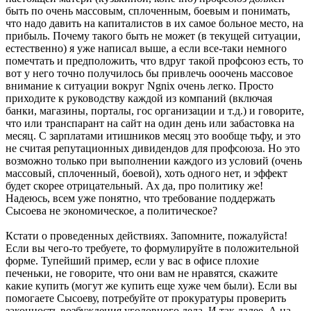
быть по очень массовым, сплоченным, боевым и понимать,
что надо давить на капиталистов в их самое больное место, на
прибыль. Почему такого быть не может (в текущей ситуации,
естественно) я уже написал выше, а если все-таки немного
помечтать и предположить, что вдруг такой профсоюз есть, то
вот у него точно получилось бы привлечь ооочень массовое
внимание к ситуации вокруг Ngnix очень легко. Просто
приходите к руководству каждой из компаний (включая
банки, магазины, порталы, гос организации и т.д.) и говорите,
что или транспарант на сайт на один день или забастовка на
месяц. С зарплатами итишников месяц это вообще тьфу, и это
не считая репутационных дивидендов для профсоюза. Но это
возможно только при выполнении каждого из условий (очень
массовый, сплоченный, боевой), хоть одного нет, и эффект
будет скорее отрицательный. Ах да, про политику же!
Надеюсь, всем уже понятно, что требование поддержать
Сысоева не экономическое, а политическое?
Кстати о проведенных действиях. Запомните, пожалуйста!
Если вы чего-то требуете, то формулируйте в положительной
форме. Тупейший пример, если у вас в офисе плохие
печеньки, не говорите, что они вам не нравятся, скажите
какие купить (могут же купить еще хуже чем были). Если вы
помогаете Сысоеву, потребуйте от прокуратуры проверить
законность возбуждения уголовного дела. И так далее. А на