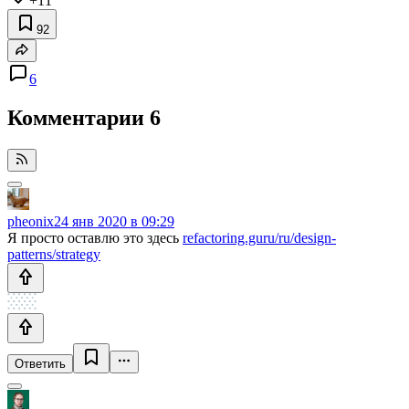
+11
92
6
Комментарии
6
pheonix
24 янв 2020 в 09:29
Я просто оставлю это здесь
refactoring.guru/ru/design-
patterns/strategy
Ответить