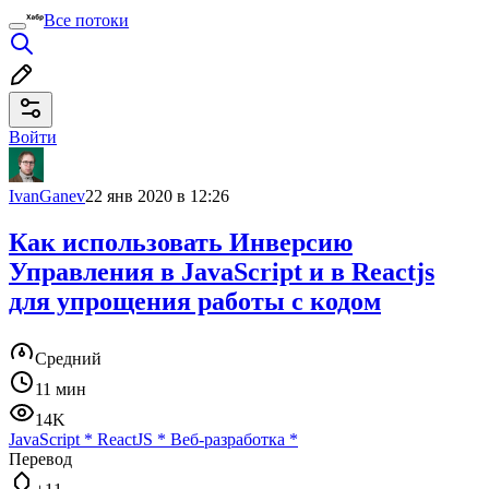
Все потоки
Войти
IvanGanev
22 янв 2020 в 12:26
Как использовать Инверсию
Управления в JavaScript и в Reactjs
для упрощения работы с кодом
Средний
11 мин
14K
JavaScript
*
ReactJS
*
Веб-разработка
*
Перевод