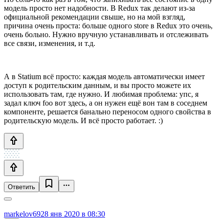
модель просто нет надобности. В Redux так делают из-за
официальной рекомендации свыше, но на мой взгляд,
причина очень проста: больше одного store в Redux это очень,
очень больно. Нужно вручную устанавливать и отслеживать
все связи, изменения, и т.д.
А в Statium всё просто: каждая модель автоматически имеет
доступ к родительским данным, и вы просто можете их
использовать там, где нужно. И любимая проблема: упс, я
задал ключ foo вот здесь, а он нужен ещё вон там в соседнем
компоненте, решается банально переносом одного свойства в
родительскую модель. И всё просто работает. :)
Ответить
markelov69
28 янв 2020 в 08:30