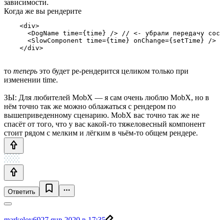
зависимости.
Когда же вы рендерите
    <div>

      <DogName time={time} /> // <- убрали передачу сос
      <SlowComponent time={time} onChange={setTime} />

    </div>
то
теперь
это будет ре-рендерится целиком только при
изменении time.
ЗЫ: Для любителей MobX — я сам очень люблю MobX, но в
нём точно так же можно облажаться с рендером по
вышеприведенному сценарию. MobX вас точно так же не
спасёт от того, что у вас какой-то тяжеловесный компонент
стоит рядом с мелким и лёгким в чьём-то общем рендере.
Ответить
markelov69
27 янв 2020 в 17:35