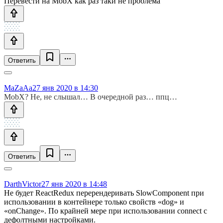
Перевести на MobX как раз таки не проблема
Ответить
MaZaAa
27 янв 2020 в 14:30
MobX? Не, не слышал… В очередной раз… ппц…
Ответить
DarthVictor
27 янв 2020 в 14:48
Не будет ReactRedux перерендеривать SlowComponent при
использовании в контейнере только свойств «dog» и
«onChange». По крайней мере при использовании connect с
дефолтными настройками.