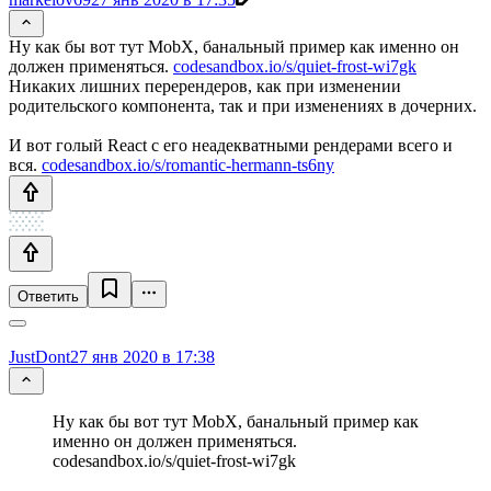
Ну как бы вот тут MobX, банальный пример как именно он
должен применяться.
codesandbox.io/s/quiet-frost-wi7gk
Никаких лишних перерендеров, как при изменении
родительского компонента, так и при изменениях в дочерних.
И вот голый React с его неадекватными рендерами всего и
вся.
codesandbox.io/s/romantic-hermann-ts6ny
Ответить
JustDont
27 янв 2020 в 17:38
Ну как бы вот тут MobX, банальный пример как
именно он должен применяться.
codesandbox.io/s/quiet-frost-wi7gk