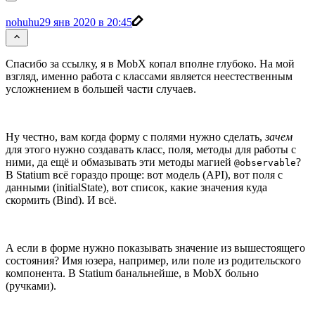
nohuhu
29 янв 2020 в 20:45
Спасибо за ссылку, я в MobX копал вполне глубоко. На мой
взгляд, именно работа с классами является неестественным
усложнением в большей части случаев.
Ну честно, вам когда форму с полями нужно сделать,
зачем
для этого нужно создавать класс, поля, методы для работы с
ними, да ещё и обмазывать эти методы магией
?
@observable
В Statium всё гораздо проще: вот модель (API), вот поля с
данными (initialState), вот список, какие значения куда
скормить (Bind). И всё.
А если в форме нужно показывать значение из вышестоящего
состояния? Имя юзера, например, или поле из родительского
компонента. В Statium банальнейше, в MobX больно
(ручками).