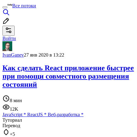
Все потоки
Войти
IvanGanev
27 янв 2020 в 13:22
Как сделать React приложение быстрее
при помощи совместного размещения
состояний
8 мин
12K
JavaScript
*
ReactJS
*
Веб-разработка
*
Туториал
Перевод
+5