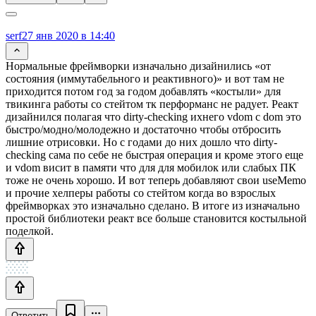
serf
27 янв 2020 в 14:40
Нормальные фреймворки изначально дизайнились «от
состояния (иммутабельного и реактивного)» и вот там не
приходится потом год за годом добавлять «костыли» для
твикинга работы со стейтом тк перформанс не радует. Реакт
дизайнился полагая что dirty-checking ихнего vdom c dom это
быстро/модно/молодежно и достаточно чтобы отбросить
лишние отрисовки. Но с годами до них дошло что dirty-
checking сама по себе не быстрая операция и кроме этого еще
и vdom висит в памяти что для для мобилок или слабых ПК
тоже не очень хорошо. И вот теперь добавляют свои useMemo
и прочие хелперы работы со стейтом когда во взрослых
фреймворках это изначально сделано. В итоге из изначально
простой библиотеки реакт все больше становится костыльной
поделкой.
Ответить