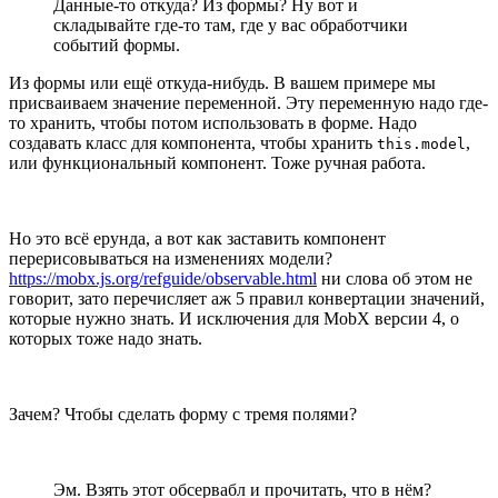
Данные-то откуда? Из формы? Ну вот и
складывайте где-то там, где у вас обработчики
событий формы.
Из формы или ещё откуда-нибудь. В вашем примере мы
присваиваем значение переменной. Эту переменную надо где-
то хранить, чтобы потом использовать в форме. Надо
создавать класс для компонента, чтобы хранить
,
this.model
или функциональный компонент. Тоже ручная работа.
Но это всё ерунда, а вот как заставить компонент
перерисовываться на изменениях модели?
https://mobx.js.org/refguide/observable.html
ни слова об этом не
говорит, зато перечисляет аж 5 правил конвертации значений,
которые нужно знать. И исключения для MobX версии 4, о
которых тоже надо знать.
Зачем? Чтобы сделать форму с тремя полями?
Эм. Взять этот обсервабл и прочитать, что в нём?