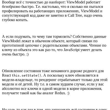
Вообще всё с точностью до наоборот: ViewModel работает
безобразно
быстро. Т.е. настолько, что я сколько ни пытался
профилировать на работающих приложениях, ViewModel и
сопутствующий код даже не заметно в Call Tree, надо очень
глубоко копать.
А если подумать, то чему там тормозить? Собственно данные
ViewModel лежат в обычном объекте, который связан по
прототипной цепочке с родительскими объектами. Чтение по
ключу из объекта это как раз то, что JavaScript умеет делать
очень
быстро. :)
Обновление состояния тоже ненамного дороже родного для
React
. А поскольку ключ обновляется в
this.setState()
модели-владельце, то рендеринг отрабатывает только для этой
модели и её детей. Ну т.е. в самом худшем случае, если у вас
абсолютно все ключи в одной модели в корне приложения,
получаете такой как бы аналог Redux. :)
Но соль-то как раз в том, что запихивать всё состояние в одну