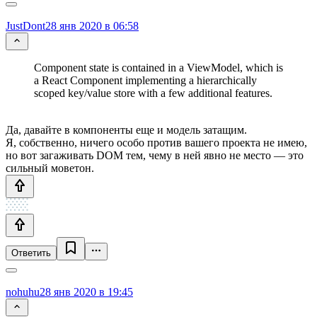
JustDont
28 янв 2020 в 06:58
Component state is contained in a ViewModel, which is
a React Component implementing a hierarchically
scoped key/value store with a few additional features.
Да, давайте в компоненты еще и модель затащим.
Я, собственно, ничего особо против вашего проекта не имею,
но вот загаживать DOM тем, чему в ней явно не место — это
сильный моветон.
Ответить
nohuhu
28 янв 2020 в 19:45