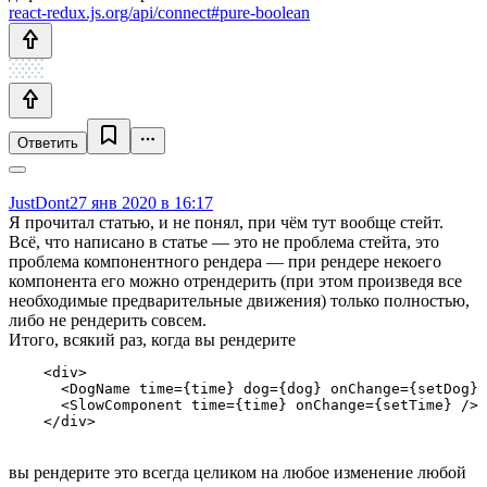
react-redux.js.org/api/connect#pure-boolean
Ответить
JustDont
27 янв 2020 в 16:17
Я прочитал статью, и не понял, при чём тут вообще стейт.
Всё, что написано в статье — это не проблема стейта, это
проблема компонентного рендера — при рендере некоего
компонента его можно отрендерить (при этом произведя все
необходимые предварительные движения) только полностью,
либо не рендерить совсем.
Итого, всякий раз, когда вы рендерите
    <div>

      <DogName time={time} dog={dog} onChange={setDog} 
      <SlowComponent time={time} onChange={setTime} />

    </div>
вы рендерите это всегда целиком на любое изменение любой