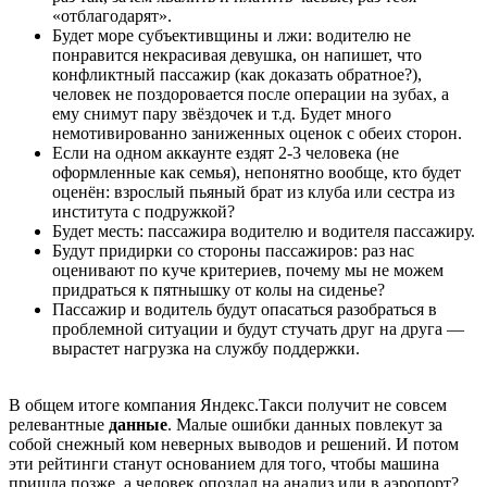
«отблагодарят».
Будет море субъективщины и лжи: водителю не
понравится некрасивая девушка, он напишет, что
конфликтный пассажир (как доказать обратное?),
человек не поздоровается после операции на зубах, а
ему снимут пару звёздочек и т.д. Будет много
немотивированно заниженных оценок с обеих сторон.
Если на одном аккаунте ездят 2-3 человека (не
оформленные как семья), непонятно вообще, кто будет
оценён: взрослый пьяный брат из клуба или сестра из
института с подружкой?
Будет месть: пассажира водителю и водителя пассажиру.
Будут придирки со стороны пассажиров: раз нас
оценивают по куче критериев, почему мы не можем
придраться к пятнышку от колы на сиденье?
Пассажир и водитель будут опасаться разобраться в
проблемной ситуации и будут стучать друг на друга —
вырастет нагрузка на службу поддержки.
В общем итоге компания Яндекс.Такси получит не совсем
релевантные
данные
. Малые ошибки данных повлекут за
собой снежный ком неверных выводов и решений. И потом
эти рейтинги станут основанием для того, чтобы машина
пришла позже, а человек опоздал на анализ или в аэропорт?