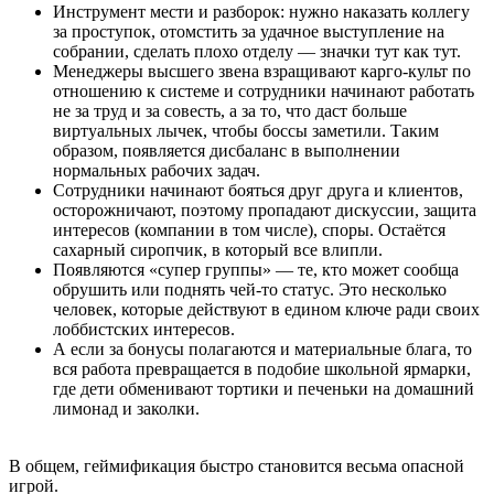
Инструмент мести и разборок: нужно наказать коллегу
за проступок, отомстить за удачное выступление на
собрании, сделать плохо отделу — значки тут как тут.
Менеджеры высшего звена взращивают карго-культ по
отношению к системе и сотрудники начинают работать
не за труд и за совесть, а за то, что даст больше
виртуальных лычек, чтобы боссы заметили. Таким
образом, появляется дисбаланс в выполнении
нормальных рабочих задач.
Сотрудники начинают бояться друг друга и клиентов,
осторожничают, поэтому пропадают дискуссии, защита
интересов (компании в том числе), споры. Остаётся
сахарный сиропчик, в который все влипли.
Появляются «супер группы» — те, кто может сообща
обрушить или поднять чей-то статус. Это несколько
человек, которые действуют в едином ключе ради своих
лоббистских интересов.
А если за бонусы полагаются и материальные блага, то
вся работа превращается в подобие школьной ярмарки,
где дети обменивают тортики и печеньки на домашний
лимонад и заколки.
В общем, геймификация быстро становится весьма опасной
игрой.