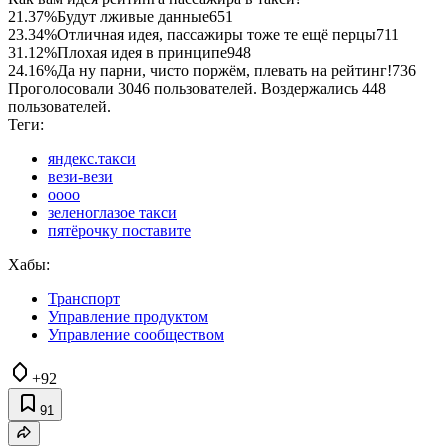
21.37%
Будут лживые данные
651
23.34%
Отличная идея, пассажиры тоже те ещё перцы
711
31.12%
Плохая идея в принципе
948
24.16%
Да ну парни, чисто поржём, плевать на рейтинг!
736
Проголосовали 3046 пользователей. Воздержались 448
пользователей.
Теги:
яндекс.такси
вези-вези
oooo
зеленоглазое такси
пятёрочку поставите
Хабы:
Транспорт
Управление продуктом
Управление сообществом
+92
91