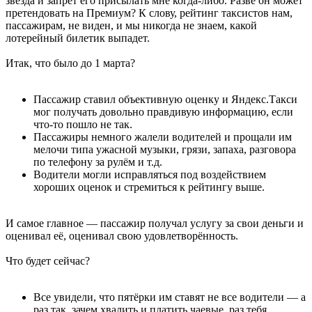
звезда и запрет его присылать мне когда-либо. Разве он может
претендовать на Премиум? К слову, рейтинг таксистов нам,
пассажирам, не виден, и мы никогда не знаем, какой
лотерейный билетик выпадет.
Итак, что было до 1 марта?
Пассажир ставил объективную оценку и Яндекс.Такси
мог получать довольно правдивую информацию, если
что-то пошло не так.
Пассажиры немного жалели водителей и прощали им
мелочи типа ужасной музыки, грязи, запаха, разговора
по телефону за рулём и т.д.
Водители могли исправляться под воздействием
хороших оценок и стремиться к рейтингу выше.
И самое главное — пассажир получал услугу за свои деньги и
оценивал её, оценивал свою удовлетворённость.
Что будет сейчас?
Все увидели, что пятёрки им ставят не все водители — а
раз так, зачем хвалить и платить чаевые, раз тебя