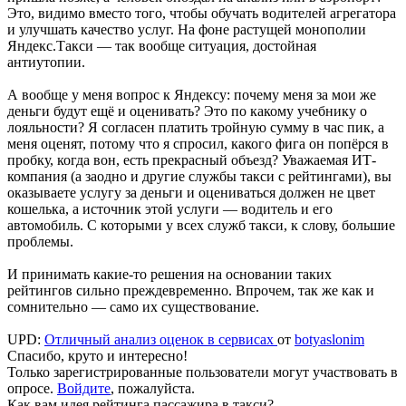
Это, видимо вместо того, чтобы обучать водителей агрегатора
и улучшать качество услуг. На фоне растущей монополии
Яндекс.Такси — так вообще ситуация, достойная
антиутопии.
А вообще у меня вопрос к Яндексу: почему меня за мои же
деньги будут ещё и оценивать? Это по какому учебнику о
лояльности? Я согласен платить тройную сумму в час пик, а
меня оценят, потому что я спросил, какого фига он попёрся в
пробку, когда вон, есть прекрасный объезд? Уважаемая ИТ-
компания (а заодно и другие службы такси с рейтингами), вы
оказываете услугу за деньги и оцениваться должен не цвет
кошелька, а источник этой услуги — водитель и его
автомобиль. С которыми у всех служб такси, к слову, большие
проблемы.
И принимать какие-то решения на основании таких
рейтингов сильно преждевременно. Впрочем, так же как и
сомнительно — само их существование.
UPD:
Отличный анализ оценок в сервисах
от
botyaslonim
Спасибо, круто и интересно!
Только зарегистрированные пользователи могут участвовать в
опросе.
Войдите
, пожалуйста.
Как вам идея рейтинга пассажира в такси?