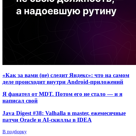
«Как за вами (не) следит Яндекс»: что на самом
деле происходит внутри Android-приложений
Я фанател от MDT. Потом его не стало — и я
написал свой
Java Digest #38: Valhalla в master, ежемесячные
патчи Oracle и AI-скиллы в IDEA
В подборку