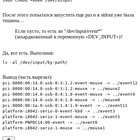
sudo chmod +0666 /dev/uinput
После этого попытался запустить еще раз и в stdout уже была
тишина…
Если пусто, то есть ли "/dev/input/event*"
(захардкоженный в переменную «DEV_INPUT»)?
Да, все есть. Выполнив:
ls -al /dev/input/by-path/
Вывод (часть вырезал):
pci-0000:00:14.0-usb-0:3:1.2-event-mouse -> ../event12
pci-0000:00:14.0-usb-0:3:1.2-mouse -> ../mouse2
pci-0000:00:14.0-usb-0:4:1.0-event-mouse -> ../event4
pci-0000:00:14.0-usb-0:4:1.0-mouse -> ../mouse0
pci-0000:00:1a.0-usb-0:1.4:1.0-event -> ../event11
platform-i8042-serio-0-event-kbd -> ../event3
platform-i8042-serio-1-event-mouse -> ../event5
platform-PNP0C14:00-event -> ../event6
platform-i8042-serio-1-mouse -> ../mouse1