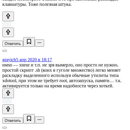
клавиатуры. Тоже полезная штука.
Ответить
grayich
5 апр 2020 в 18:17
имхо — xneur и т.п. не зря вымерло, оно просто не нужно,
простой скрипт .sh (коих в гуголе множество) легко меняет
раскладку выделенного используя обычные утилиты типа
xdotool, при этом не требует root, автозапуска, памяти… т.к.
активируется только на время надобности через хоткей.
Ответить