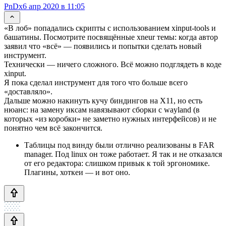
PnDx
6 апр 2020 в 11:05
«В лоб» попадались скрипты с использованием xinput-tools и
башатины. Посмотрите посвящённые xneur темы: когда автор
заявил что «всё» — появились и попытки сделать новый
инструмент.
Технически — ничего сложного. Всё можно подглядеть в коде
xinput.
Я пока сделал инструмент для того что больше всего
«доставляло».
Дальше можно накинуть кучу биндингов на X11, но есть
нюанс: на замену иксам навязывают сборки с wayland (в
которых «из коробки» не заметно нужных интерфейсов) и не
понятно чем всё закончится.
Таблицы под винду были отлично реализованы в FAR
manager. Под linux он тоже работает. Я так и не отказался
от его редактора: слишком привык к той эргономике.
Плагины, хоткеи — и вот оно.