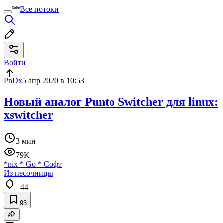
Все потоки
Войти
PnDx
5 апр 2020 в 10:53
Новый аналог Punto Switcher для linux:
xswitcher
3 мин
79K
*nix
*
Go
*
Софт
Из песочницы
+44
93