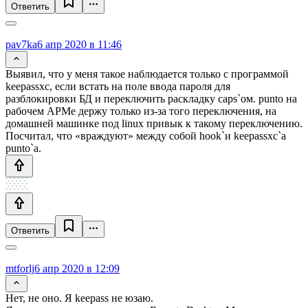
Ответить
pav7ka
6 апр 2020 в 11:46
Выявил, что у меня такое наблюдается только с программой
keepassxc, если встать на поле ввода пароля для
разблокировки БД и переключить раскладку caps`ом. punto на
рабочем АРМе держу только из-за того переключения, на
домашней машинке под linux привык к такому переключению.
Посчитал, что «враждуют» между собой hook`и keepassxc`а
punto`а.
Ответить
mtforlj
6 апр 2020 в 12:09
Нет, не оно. Я keepass не юзаю.