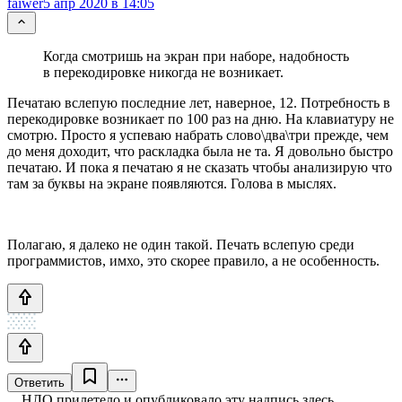
faiwer
5 апр 2020 в 14:05
Когда смотришь на экран при наборе, надобность
в перекодировке никогда не возникает.
Печатаю вслепую последние лет, наверное, 12. Потребность в
перекодировке возникает по 100 раз на дню. На клавиатуру не
смотрю. Просто я успеваю набрать слово\два\три прежде, чем
до меня доходит, что раскладка была не та. Я довольно быстро
печатаю. И пока я печатаю я не сказать чтобы анализирую что
там за буквы на экране появляются. Голова в мыслях.
Полагаю, я далеко не один такой. Печать вслепую среди
программистов, имхо, это скорее правило, а не особенность.
Ответить
НЛО прилетело и опубликовало эту надпись здесь