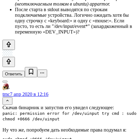
(неотключаемым толком в ubuntu) apparmor.
После старта в stdout выводятся по строкам
подключаемые устройства. Логично ожидать хотя бы
одну строчку с «keyboard:» и одну с «mouse:». Если
пусто, то есть ли "/dev/input/event*" (захардкоженный в
переменную «DEV_INPUT»)?
Ответить
trnc
7 апр 2020 в 12:16
Скачав бинарник и запустив его увидел следующее:
panic: permission error for /dev/uinput try cmd : sudo
chmod +0666 /dev/uinput
Ну что же, попробуем дать необходимые права подумал я: