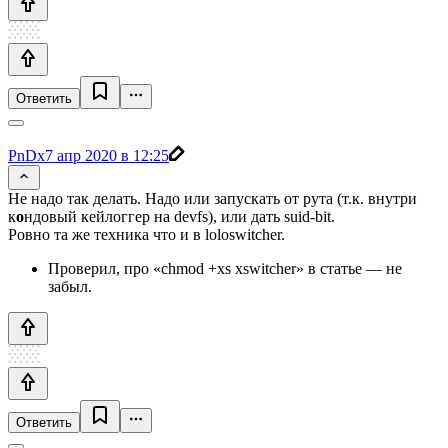
Ответить
PnDx
7 апр 2020 в 12:25
Не надо так делать. Надо или запускать от рута (т.к. внутри
к
о
ндовый кейлоггер на devfs), или дать suid-bit.
Ровно та же техника что и в loloswitcher.
Проверил, про «chmod +xs xswitcher» в статье — не
забыл.
Ответить