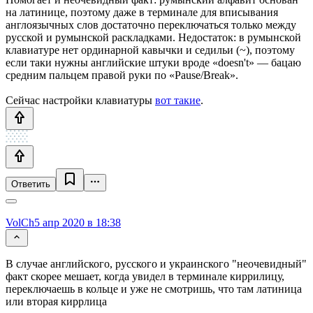
на латинице, поэтому даже в терминале для вписывания
англоязычных слов достаточно переключаться только между
русской и румынской раскладками. Недостаток: в румынской
клавиатуре нет ординарной кавычки и седильи (~), поэтому
если таки нужны английские штуки вроде «doesn't» — бацаю
средним пальцем правой руки по «Pause/Break».
Сейчас настройки клавиатуры
вот такие
.
Ответить
VolCh
5 апр 2020 в 18:38
В случае английского, русского и украинского "неочевидный"
факт скорее мешает, когда увидел в терминале киррилицу,
переключаешь в кольце и уже не смотришь, что там латиница
или вторая киррлица