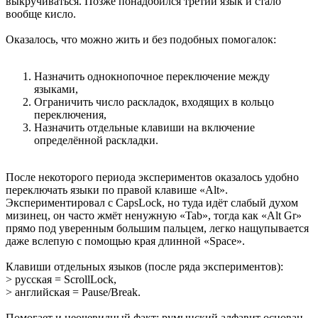
выкручиваться. Позже понадобился третий язык и стало
вообще кисло.
Оказалось, что можно жить и без подобных помогалок:
Назначить однокнопочное переключение между
языками,
Ограничить число раскладок, входящих в кольцо
переключения,
Назначить отдельные клавиши на включение
определённой раскладки.
После некоторого периода экспериментов оказалось удобно
переключать языки по правой клавише «Alt».
Экспериментировал с CapsLock, но туда идёт слабый духом
мизинец, он часто жмёт ненужную «Tab», тогда как «Alt Gr»
прямо под уверенным большим пальцем, легко нащупывается
даже вслепую с помощью края длинной «Space».
Клавиши отдельных языков (после ряда экспериментов):
> русская = ScrollLock,
> английская = Pause/Break.
Помогает и неочевидный факт: румынский алфавит основан