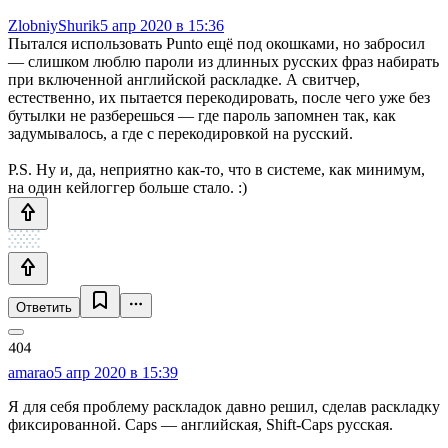
ZlobniyShurik
5 апр 2020 в 15:36
Пытался использовать Punto ещё под окошками, но забросил
— слишком люблю пароли из длинных русских фраз набирать
при включенной английской раскладке. А свитчер,
естественно, их пытается перекодировать, после чего уже без
бутылки не разберешься — где пароль запомнен так, как
задумывалось, а где с перекодировкой на русский.
P.S. Ну и, да, неприятно как-то, что в системе, как минимум,
на один кейлоггер больше стало. :)
Ответить
amarao
5 апр 2020 в 15:39
Я для себя проблему раскладок давно решил, сделав раскладку
фиксированной. Caps — английская, Shift-Caps русская.