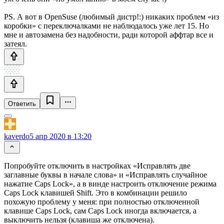
PS. А вот в OpenSuse (любимый дистр!:) никаких проблем «из
коробки» с переключалками не наблюдалось уже лет 15. Но
мне и автозамена без надобности, ради которой аффтар все и
затеял.
Ответить
kaverdo
5 апр 2020 в 13:20
Попробуйте отключить в настройках «Исправлять две
заглавные буквы в начале слова» и «Исправлять случайное
нажатие Caps Lock», а в винде настроить отключение режима
Caps Lock клавишей Shift. Это в комбинации решило
похожую проблему у меня: при полностью отключенной
клавише Caps Lock, сам Caps Lock иногда включается, а
выключить нельзя (клавиша же отключена).