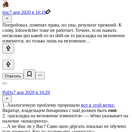
trnc
7 апр 2020 в 16:19
Попробовал, поменял права, но увы, результат прежний. К
слову, loloswitcher тоже не работает. Точнее, если нажать
несколько раз какой-то из shift-ов то раскладка на мгновение
изменится, но только лишь на мгновение…
Ответить
PnDx
7 апр 2020 в 16:29
1. Аналогичную проблему прорешали
вот в этой ветке.
Вкратце, владельцем бинарника с suid должен быть
root
.
2. «раскладка на мгновение изменится» — чётко указывает на
наличие «конкурента».
…А не ibus ли у Вас? Само окно дёргать локалью не обучено
(как правило). Кто-то должен ему «помогать».