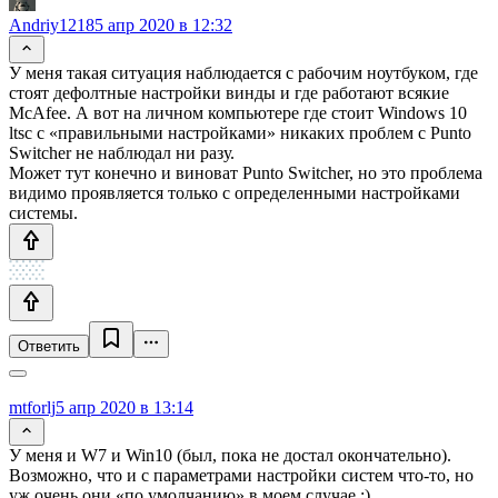
Andriy1218
5 апр 2020 в 12:32
У меня такая ситуация наблюдается с рабочим ноутбуком, где
стоят дефолтные настройки винды и где работают всякие
McAfee. А вот на личном компьютере где стоит Windows 10
ltsc с «правильными настройками» никаких проблем с Punto
Switcher не наблюдал ни разу.
Может тут конечно и виноват Punto Switcher, но это проблема
видимо проявляется только с определенными настройками
системы.
Ответить
mtforlj
5 апр 2020 в 13:14
У меня и W7 и Win10 (был, пока не достал окончательно).
Возможно, что и с параметрами настройки систем что-то, но
уж очень они «по умолчанию» в моем случае :)