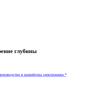
рение глубины
роизводство и разработка электроники
*