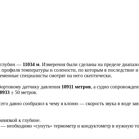
х глубин —
11034 м
. Измерения были сделаны на пределе диапазон
 профиля температуры и солености, по которым в последствие и
временные специалисты смотрят на него скептически.
бортовому датчику давления
10911 метров
, а судно сопровожде
0933
± 50 метров.
его давно сообразил к чему я клоню — скорость звука в воде зав
ивязкой к глубине.
о — необходимо «сунуть» термометр и кондуктометр в нужную то