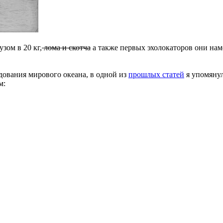
зом в 20 кг,
лома и скотча
а также первых эхолокаторов они на
дования мирового океана, в одной из
прошлых статей
я упомянул
м: