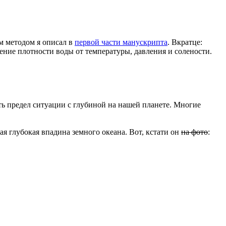
м методом я описал в
первой части манускрипта
. Вкратце:
ение плотности воды от температуры, давления и солености.
ть предел ситуации с глубиной на нашей планете. Многие
мая глубокая впадина земного океана. Вот, кстати он
на фото
: