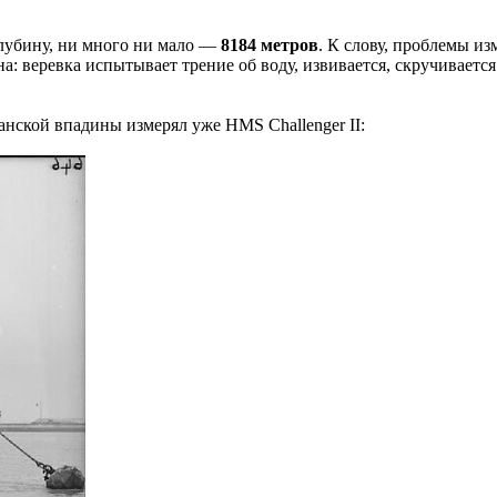
лубину, ни много ни мало —
8184 метров
. К слову, проблемы и
а: веревка испытывает трение об воду, извивается, скручиваетс
анской впадины измерял уже HMS Challenger II: