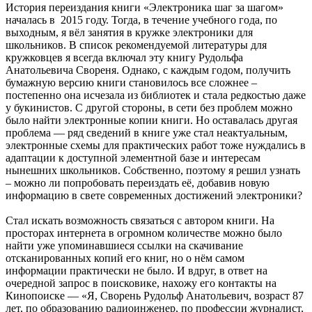
История переиздания книги «Электроника шаг за шагом»
началась в 2015 году. Тогда, в течение учебного года, по
выходным, я вёл занятия в кружке электроники для
школьников. В список рекомендуемой литературы для
кружковцев я всегда включал эту книгу Рудольфа
Анатольевича Свореня. Однако, с каждым годом, получить
бумажную версию книги становилось все сложнее –
постепенно она исчезала из библиотек и стала редкостью даже
у букинистов. С другой стороны, в сети без проблем можно
было найти электронные копии книги. Но оставалась другая
проблема — ряд сведений в книге уже стал неактуальным,
электронные схемы для практических работ тоже нуждались в
адаптации к доступной элементной базе и интересам
нынешних школьников. Собственно, поэтому я решил узнать
– можно ли попробовать переиздать её, добавив новую
информацию в свете современных достижений электроники?
Стал искать возможность связаться с автором книги. На
просторах интернета в огромном количестве можно было
найти уже упоминавшиеся ссылки на скачивание
отсканированных копий его книг, но о нём самом
информации практически не было. И вдруг, в ответ на
очередной запрос в поисковике, нахожу его контакты на
Кинопоиске — «Я, Сворень Рудольф Анатольевич, возраст 87
лет, по образованию радиоинженер, по профессии журналист,