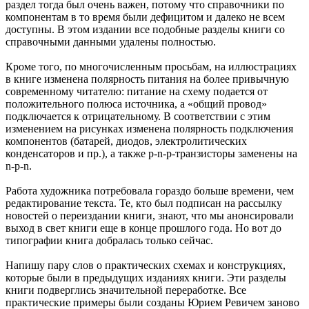
раздел тогда был очень важен, потому что справочники по
компонентам в то время были дефицитом и далеко не всем
доступны. В этом издании все подобные разделы книги со
справочными данными удалены полностью.
Кроме того, по многочисленным просьбам, на иллюстрациях
в книге изменена полярность питания на более привычную
современному читателю: питание на схему подается от
положительного полюса источника, а «общий провод»
подключается к отрицательному. В соответствии с этим
изменением на рисунках изменена полярность подключения
компонентов (батарей, диодов, электролитических
конденсаторов и пр.), а также p-n-p-транзисторы заменены на
n-p-n.
Работа художника потребовала гораздо больше времени, чем
редактирование текста. Те, кто был подписан на рассылку
новостей о переиздании книги, знают, что мы анонсировали
выход в свет книги еще в конце прошлого года. Но вот до
типографии книга добралась только сейчас.
Напишу пару слов о практических схемах и конструкциях,
которые были в предыдущих изданиях книги. Эти разделы
книги подверглись значительной переработке. Все
практические примеры были созданы Юрием Ревичем заново