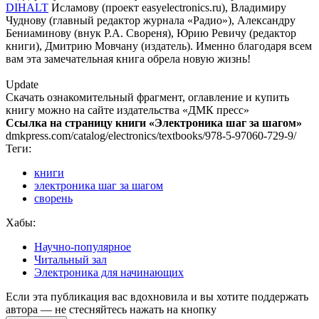
DIHALT
Исламову (проект easyelectronics.ru), Владимиру
Чуднову (главный редактор журнала «Радио»), Александру
Бениаминову (внук Р.А. Свореня), Юрию Ревичу (редактор
книги), Дмитрию Мовчану (издатель). Именно благодаря всем
вам эта замечательная книга обрела новую жизнь!
Update
Скачать ознакомительный фрагмент, оглавление и купить
книгу можно на сайте издательства «ДМК пресс»
Ссылка на страницу книги «Электроника шаг за шагом»
dmkpress.com/catalog/electronics/textbooks/978-5-97060-729-9/
Теги:
книги
электроника шаг за шагом
сворень
Хабы:
Научно-популярное
Читальный зал
Электроника для начинающих
Если эта публикация вас вдохновила и вы хотите поддержать
автора — не стесняйтесь нажать на кнопку