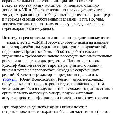
образовательных проектов и инициатив. Я себе это
представляю так: книгу могли бы, к примеру, отлично
дополнить VR и AR технологии, позволяющие заглянуть
«внутрь» транзистора, чтобы увидеть процессы на границе p-
n-перехода своими собственными глазами, и т.п. Но, увы,
достичь соглашения по этому вопросу в ходе длительных
переговоров так и не удалось.
Поэтому, переиздание книги пошло по традиционному пути
— издательство «ДМК Пресс» приобрело права на издание
книги определённым тиражом и приступило к допечатной
подготовке. Предстоял большой объем работы как для
художника – требовалось заново воссоздать все замечательные
рисунки книги, так и для редактора. Напомню, что сам
Рудольф Анатольевич был против репринтного издания
книги и хотел ее переработать, исходя из современных
реалий. В качестве редактора я предложил пригласить
YRevich
. Юрий Всеволодович Ревич – автор нескольких
популярных книг по электронике для начинающих, в том
числе для детей, и я надеялся, что он сможет, сохранив стиль и
оригинальную авторскую манеру подачи материала,
актуализировать информацию и практические схемы книги.
При подготовке данного издания книги почти в
неприкосновенности сохранена бóльшая часть книги (вплоть