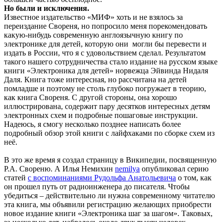
Но были и исключения.
Известное издательство «МИФ» хоть и не взялось за
переиздание Свореня, но попросило меня порекомендовать
какую-нибудь современную англоязычную книгу по
электронике для детей, которую они могли бы перевести и
издать в России, что я с удовольствием сделал. Результатом
такого нашего сотрудничества стало издание на русском языке
книги «Электроника для детей» норвежца Эйвинда Нидаля
Даля. Книга тоже интересная, но рассчитана на детей
помладше и поэтому не столь глубоко погружает в теорию,
как книга Свореня. С другой стороны, она хорошо
иллюстрирована, содержит пару десятков интересных детям
электронных схем и подробные пошаговые инструкции.
Надеюсь, я смогу несколько позднее написать более
подробный обзор этой книги с лайфхаками по сборке схем из
неё.
В это же время я создал страницу в Википедии, посвященную
Р.А. Свореню. А Илья Немихин
nemilya
опубликовал серию
статей
с воспоминаниями Рудольфа Анатольевича
о том, как
он прошел путь от радиоинженера до писателя. Чтобы
убедиться – действительно ли нужна современному читателю
эта книга, мы объявили регистрацию желающих приобрести
новое издание книги «Электроника шаг за шагом». Таковых,