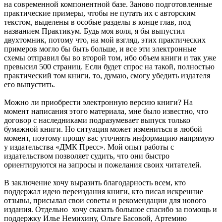
на современной компонентной базе. Заново подготовленные
практические примеры, чтобы не путать их с авторским
текстом, выделены в особые разделы в конце глав, под
названием Практикум. Будь моя воля, я бы выпустил
двухтомник, потому что, на мой взгляд, этих практических
примеров могло бы быть больше, и все эти электронные
схемы отправил бы во второй том, ибо объем книги и так уже
превысил 500 страниц. Если будет спрос на такой, полностью
практический том книги, то, думаю, смогу убедить издателя
его выпустить.
Можно ли приобрести электронную версию книги? На
момент написания этого материала, мне было известно, что
договор с наследниками подразумевает выпуск только
бумажной книги. Но ситуация может измениться в любой
момент, поэтому прошу вас уточнять информацию напрямую
у издательства «ДМК Пресс». Мой опыт работы с
издательством позволяет судить, что они быстро
ориентируются на запросы и пожелания своих читателей.
В заключение хочу выразить благодарность всем, кто
поддержал идею переиздания книги, кто писал искренние
отзывы, присылал свои советы и рекомендации для нового
издания. Отдельно хочу сказать большое спасибо за помощь и
поддержку Илье Немихину, Ольге Басовой, Артемию