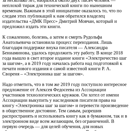
за несколько лет, набралось около двух тысяч человек —
неплохой тираж для технической книги по нынешним
временам. Важным в этой инициативе оказалось то, что по
следам этих публикаций к нам обратился владелец
издательства «ДМК Пресс» Дмитрий Мовчан, который и
предложил издать эти книги.
К сожалению, болезнь, а затем и смерть Рудольфа
Анатольевича остановила процесс переиздания. Лишь
благодаря поддержке внука писателя — Александра
Бениаминова, удалось продолжить эту работу. В конце 2018
года вышло в свет второе издание книги «Электричество шаг
за шагом», а в 2019 году началась работа над подготовкой к
печати нового издания и самой известной книги Р. А.
Свореня – «Электроника шаг за шагом».
Надо отметить, что в том же 2019 году поступило интересное
предложение от Алексея Федосеева из Ассоциации
участников технологических кружков. Он хотел от имени
Ассоциации выкупить у наследников писателя права на
книгу «Электроника шаг за шагом» и перевести произведение
в общественное достояние. Тем самым, разрешив
распространять и использовать книгу как в бумажном, так и в
электронном виде всем желающим, без ограничений. В
первую очередь — для целей обучения, для новых