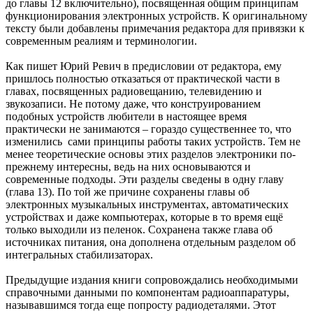
до главы 12 включительно), посвященная общим принципам
функционирования электронных устройств. К оригинальному
тексту были добавлены примечания редактора для привязки к
современным реалиям и терминологии.
Как пишет Юрий Ревич в предисловии от редактора, ему
пришлось полностью отказаться от практической части в
главах, посвященных радиовещанию, телевидению и
звукозаписи. Не потому даже, что конструированием
подобных устройств любители в настоящее время
практически не занимаются – гораздо существеннее то, что
изменились сами принципы работы таких устройств. Тем не
менее теоретические основы этих разделов электроники по-
прежнему интересны, ведь на них основываются и
современные подходы. Эти разделы сведены в одну главу
(глава 13). По той же причине сохранены главы об
электронных музыкальных инструментах, автоматических
устройствах и даже компьютерах, которые в то время ещё
только выходили из пеленок. Сохранена также глава об
источниках питания, она дополнена отдельным разделом об
интегральных стабилизаторах.
Предыдущие издания книги сопровождались необходимыми
справочными данными по компонентам радиоаппаратуры,
называвшимся тогда еще попросту радиодеталями. Этот