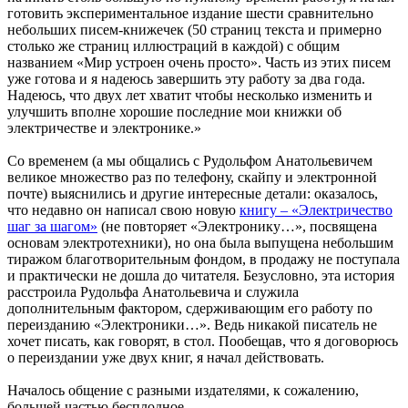
готовить экспериментальное издание шести сравнительно
небольших писем-книжечек (50 страниц текста и примерно
столько же страниц иллюстраций в каждой) с общим
названием «Мир устроен очень просто». Часть из этих писем
уже готова и я надеюсь завершить эту работу за два года.
Надеюсь, что двух лет хватит чтобы несколько изменить и
улучшить вполне хорошие последние мои книжки об
электричестве и электронике.»
Со временем (а мы общались с Рудольфом Анатольевичем
великое множество раз по телефону, скайпу и электронной
почте) выяснились и другие интересные детали: оказалось,
что недавно он написал свою новую
книгу – «Электричество
шаг за шагом»
(не повторяет «Электронику…», посвящена
основам электротехники), но она была выпущена небольшим
тиражом благотворительным фондом, в продажу не поступала
и практически не дошла до читателя. Безусловно, эта история
расстроила Рудольфа Анатольевича и служила
дополнительным фактором, сдерживающим его работу по
переизданию «Электроники…». Ведь никакой писатель не
хочет писать, как говорят, в стол. Пообещав, что я договорюсь
о переиздании уже двух книг, я начал действовать.
Началось общение с разными издателями, к сожалению,
большей частью бесплодное.