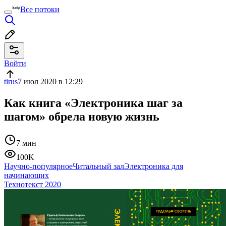
Все потоки
Войти
tirus
7 июл 2020 в 12:29
Как книга «Электроника шаг за
шагом» обрела новую жизнь
7 мин
100K
Научно-популярное
Читальный зал
Электроника для
начинающих
Технотекст 2020