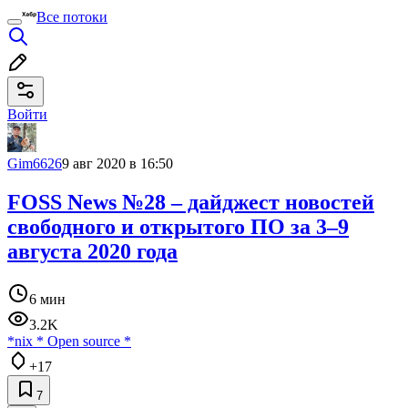
Все потоки
Войти
Gim6626
9 авг 2020 в 16:50
FOSS News №28 – дайджест новостей
свободного и открытого ПО за 3–9
августа 2020 года
6 мин
3.2K
*nix
*
Open source
*
+17
7