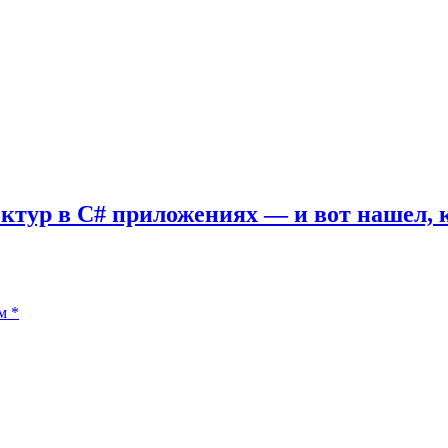
ектур в C# приложениях — и вот нашел, 
м
*