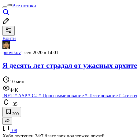
Все потоки
Войти
pnovikov
1 сен 2020 в 14:01
Я десять лет страдал от ужасных архит
10 мин
44K
.NET
*
ASP
*
C#
*
Программирование
*
Тестирование IT-систе
+35
200
108
Хабр доступен 24/7 благодаря поддержке друзей