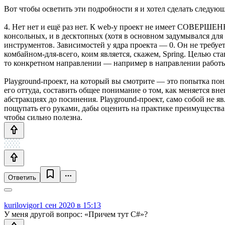
Вот чтобы осветить эти подробности я и хотел сделать следу
4. Нет нет и ещё раз нет. К web-у проект не имеет СОВЕРШЕН
консольных, и в десктопных (хотя в основном задумывался дл
инструментов. Зависимостей у ядра проекта — 0. Он не требует
комбайном-для-всего, коим является, скажем, Spring. Целью ст
то конкретном направлении — например в направлении работы 
Playground-проект, на который вы смотрите — это попытка п
его оттуда, составить общее понимание о том, как меняется вне
абстракциях до посинения. Playground-проект, само собой не 
пощупать его руками, дабы оценить на практике преимущества и
чтобы сильно полезна.
Ответить
kurilovigor
1 сен 2020 в 15:13
У меня другой вопрос: «Причем тут C#»?