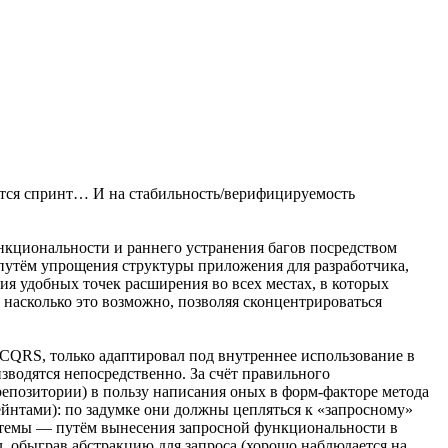
лится спринт… И на стабильность/верифицируемость
нкциональности и раннего устранения багов посредством
 путём упрощения структуры приложения для разработчика,
ия удобных точек расширения во всех местах, в которых
, насколько это возможно, позволяя сконцентрироваться
 CQRS, только адаптировал под внутреннее использование в
зводятся непосредственно. За счёт правильного
 репозитории) в пользу написания оных в форм-факторе метода
ейнтами): по задумке они должны цепляться к «запросному»
истемы — путём вынесения запросной функциональности в
л, обыграв абстракцию для запроса (хорошо наблюдается на