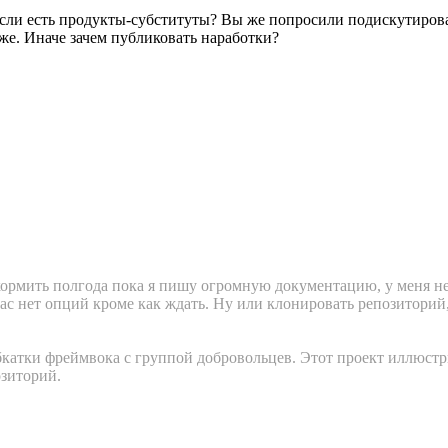
, если есть продукты-субституты? Вы же попросили подискутиров
е. Иначе зачем публиковать наработки?
кормить полгода пока я пишу огромную документацию, у меня не
 вас нет опций кроме как ждать. Ну или клонировать репозитори
обкатки фреймвока с группой добровольцев. Этот проект иллюс
озиторий.