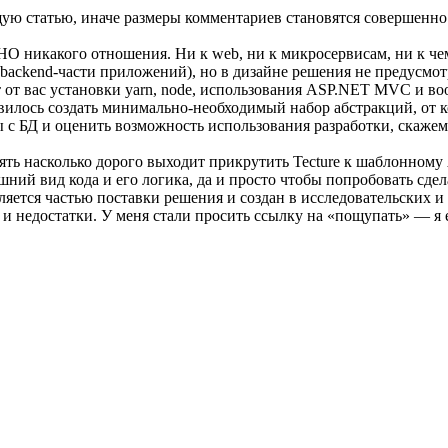
ющую статью, иначе размеры комментариев становятся совершен
НО никакого отношения. Ни к web, ни к микросервисам, ни к чем
я backend-части приложений), но в дизайне решения не предусмо
 от вас установки yarn, node, использования ASP.NET MVC и воо
авилось создать минимально-необходимый набор абстракций, от к
с БД и оценить возможность использования разработки, скажем,
онять насколько дорого выходит прикрутить Tecture к шаблонно
шний вид кода и его логика, да и просто чтобы попробовать сдел
является частью поставки решения и создан в исследовательских
 недостатки. У меня стали просить ссылку на «пощупать» — я её