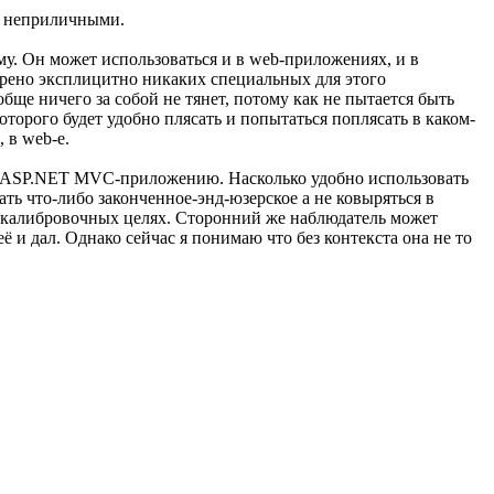
но неприличными.
у. Он может использоваться и в web-приложениях, и в
трено эксплицитно никаких специальных для этого
бще ничего за собой не тянет, потому как не пытается быть
оторого будет удобно плясать и попытаться поплясать в каком-
 в web-е.
му ASP.NET MVC-приложению. Насколько удобно использовать
ать что-либо законченное-энд-юзерское а не ковыряться в
 и калибровочных целях. Сторонний же наблюдатель может
 и дал. Однако сейчас я понимаю что без контекста она не то