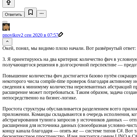
Ответить
pnovikov
2 сен 2020 в 07:57
Окей, понял, мы видимо плохо начали. Вот развёрнутый ответ:
3. Я ориентируюсь на два критерия: количество фич в условн
получающегося решения в долгосрочной перспективе — предот
Повышение количества фич достигается базово путём сокращен
некоторого числа compile-time проверок благодаря активному 
сведения к минимуму количества нерелевантных абстракций пр
расширение может потребоваться. Таким образом, задача созда
непосредственно на бизнес-логике.
Простота структуры обуславливается разделением всего прило
приложении. Команды складываются в очередь исполнения, кото
абстрагирования тулинга запросов у источников данных — отпа
расширения для источника данных (своеобразная условно-чиста
концу канала благодаря — опять же — системе типов C#. Вот 
бесконтекстное пространство. Идея диктуется самим LINQ в C#