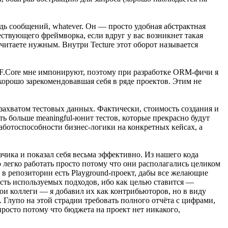
дь сообщений, whatever. Он — просто удобная абстрактная
ствующего фреймворка, если вдруг у вас возникнет такая
считаете нужным. Внутри Tecture этот оборот называется
EF.Core мне импонируют, поэтому при разработке ORM-фичи я
 хорошо зарекомендовавшая себя в ряде проектов. Этим не
 захватом тестовых данных. Фактически, стоимость создания и
ь больше meaningful-юнит тестов, которые прекрасно будут
работоспособности бизнес-логики на конкретных кейсах, а
чика и показал себя весьма эффективно. Из нашего кода
о легко работать просто потому что они располагались целиком
ю в репозитории есть Playground-проект, дабы все желающие
ость используемых подходов, ибо как целью ставится —
ои коллеги — я добавил их как контрибьюторов, но в виду
 Глупо на этой страдии требовать полного отчёта с цифрами,
росто потому что бюджета на проект нет никакого,