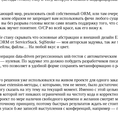
ужающий мир, реализовать свой собственный ORM, или там очере
 коим образом не запрещает вам использовать фичи любого суще
 вы без разрыва головы могли сами впаять поддержку того, что 
ак звучит понятнее. O/CP во всей красе, как его вижу я.
Не стану скрывать что основные абстракции и внешний дизайн 
RM от ServiceStack. SqlStroke — моя авторская задумка, так же
мейлы, файлы… На любой вкус и цвет.
рации data-driven регрессионных unit-тестов с автоматическим
 нулевая. По задумке это должно побудить разработчиков писат
nch, что позволяет в удобной форме сохранять метаинформацию о 
о решения уже использовался на живом проекте для одного заказ
ые extension-методы, с которыми, тем не менее, было достаточн
огу сказать на эту тему на текущий момент. Именно с этой цель
в которой нет никаких ограничений на чистоту кода и корректн
роект по мере наличия свободного времени и желания смотрят м
точному принципу, поэтому быстрых результатов ждать не стоит.
 упаси б-же записей выступления с конференций, например — п