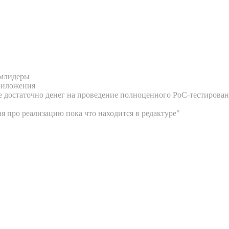
имлидеры
приложения
 достаточно денег на проведение полноценного PoC-тестировани
я про реализацию пока что находится в редактуре"