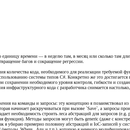
ую единицу времени — в неделю там, в месяц или сколько там д
вращение багов и сокращение регрессии.
ия количества кода, необходимого для реализации требуемой фу
использованию системы типов C#. Конкретно же это достигается
и сохранении необходимого уровня контроля, гибкости и создан
ния инфраструктурного кода с разработчика снимается настолько
жения на команды и запросы: эту концепцию я позаимствовал из
рая начинает раскручиваться при вызове `Save`, а запросы прои
дает необходимость строить леса абстракций для запросов (e.g.
я функция). Методы запросов могут быть generic (даже с констр
так я убираю примерно половину абстракций и IoC-записей у с
 (методы .Where, .Any и т.п.), которую я немного модифицирова