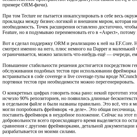
примере ORM-фичи).
При том Tecture не пытается инкапсулировать в себе весь окр
прокладка между бизнес-логикой и внешним миром, которая ни
необходимость. Точек расширения оставлено достаточно, чтобы
Feature, но я подумываю переименовать его в «Aspect», потому к
Вот я сделал поддержку ORM и реализацию к ней на EF.Core. 
смотрел именно на него, плюс немного на Dapper и маленький O
ограничивается, можно запилить что-нибудь ещё — очереди, е
Повышение стабильности решения достигается посредством гене
обслуживания подобных тестов при использовании фрейморка —
встраиваться в code coverege и live coverage-тулы вроде NCru
портянки тестов при необходимости можно перегенерировать.
О конкретных цифрах говорить пока рано: некий прототип этог
исчезло 90% репозиториев, но появились длинные бесконтекстн
в отдельном файле и были названы правильно. Это всё, что я м
могли попробовать фреймворк «в деле». Это общая песочница, 
поставить фреймворк в неудобное положение. Сейчас на этот п
добровольности всего происходящего время выделяется по оста
сравнения с другими фреймворками, детальной документации и
разрабатывается он моими силами.