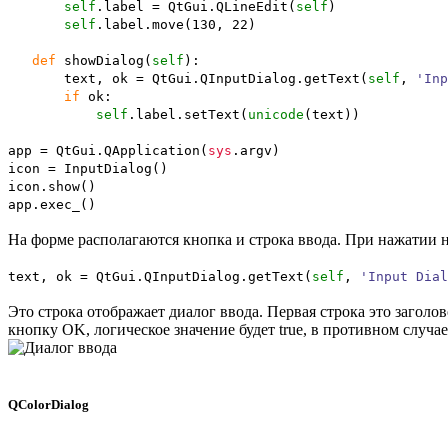
self
.
label
= QtGui.
QLineEdit
(
self
)
self
.
label
.
move
(
130
,
22
)
def
showDialog
(
self
)
:
text, ok = QtGui.
QInputDialog
.
getText
(
self
,
'Inp
if
ok:
self
.
label
.
setText
(
unicode
(
text
)
)
app = QtGui.
QApplication
(
sys
.
argv
)
icon = InputDialog
(
)
icon.
show
(
)
app.
exec_
(
)
На форме располагаются кнопка и строка ввода. При нажатии н
text, ok = QtGui.
QInputDialog
.
getText
(
self
,
'Input Dial
Это строка отображает диалог ввода. Первая строка это загол
кнопку OK, логическое значение будет true, в противном случае 
QColorDialog