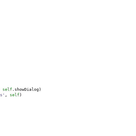
,
self
.
showDialog
)
s'
,
self
)