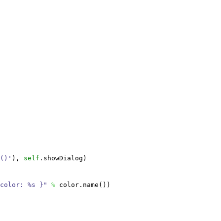
()'
)
,
self
.
showDialog
)
color: %s }"
%
color.
name
(
)
)