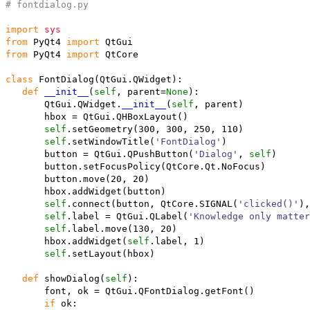
# fontdialog.py
import
sys
from
PyQt4
import
QtGui
from
PyQt4
import
QtCore
class
FontDialog
(
QtGui.
QWidget
)
:
def
__init__
(
self
, parent=
None
)
:
QtGui.
QWidget
.
__init__
(
self
, parent
)
hbox = QtGui.
QHBoxLayout
(
)
self
.
setGeometry
(
300
,
300
,
250
,
110
)
self
.
setWindowTitle
(
'FontDialog'
)
button = QtGui.
QPushButton
(
'Dialog'
,
self
)
button.
setFocusPolicy
(
QtCore.
Qt
.
NoFocus
)
button.
move
(
20
,
20
)
hbox.
addWidget
(
button
)
self
.
connect
(
button, QtCore.
SIGNAL
(
'clicked()'
)
self
.
label
= QtGui.
QLabel
(
'Knowledge only matter
self
.
label
.
move
(
130
,
20
)
hbox.
addWidget
(
self
.
label
,
1
)
self
.
setLayout
(
hbox
)
def
showDialog
(
self
)
:
font, ok = QtGui.
QFontDialog
.
getFont
(
)
if
ok: