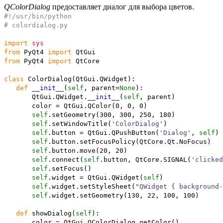
QColorDialog
предоставляет диалог для выбора цветов.
#!/usr/bin/python
# colordialog.py
import
sys
from
PyQt4
import
QtGui
from
PyQt4
import
QtCore
class
ColorDialog
(
QtGui.
QWidget
)
:
def
__init__
(
self
, parent=
None
)
:
QtGui.
QWidget
.
__init__
(
self
, parent
)
color = QtGui.
QColor
(
0
,
0
,
0
)
self
.
setGeometry
(
300
,
300
,
250
,
180
)
self
.
setWindowTitle
(
'ColorDialog'
)
self
.
button
= QtGui.
QPushButton
(
'Dialog'
,
self
)
self
.
button
.
setFocusPolicy
(
QtCore.
Qt
.
NoFocus
)
self
.
button
.
move
(
20
,
20
)
self
.
connect
(
self
.
button
, QtCore.
SIGNAL
(
'clicked
self
.
setFocus
(
)
self
.
widget
= QtGui.
QWidget
(
self
)
self
.
widget
.
setStyleSheet
(
"QWidget { background-
self
.
widget
.
setGeometry
(
130
,
22
,
100
,
100
)
def
showDialog
(
self
)
:
color = QtGui.
QColorDialog
.
getColor
(
)