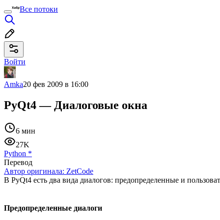
Все потоки
Войти
Amka
20 фев 2009 в 16:00
PyQt4 — Диалоговые окна
6 мин
27K
Python
*
Перевод
Автор оригинала:
ZetCode
В PyQt4 есть два вида диалогов: предопределенные и пользоват
Предопределенные диалоги