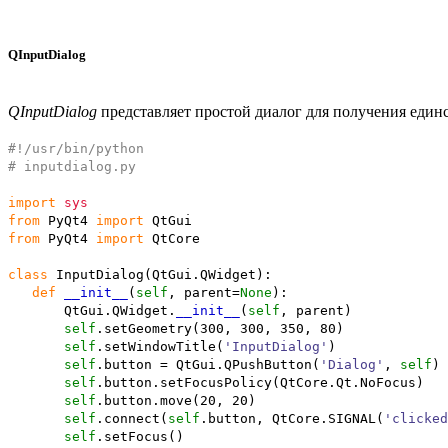
QInputDialog
QInputDialog
представляет простой диалог для получения единс
#!/usr/bin/python
# inputdialog.py
import
sys
from
PyQt4
import
QtGui
from
PyQt4
import
QtCore
class
InputDialog
(
QtGui.
QWidget
)
:
def
__init__
(
self
, parent=
None
)
:
QtGui.
QWidget
.
__init__
(
self
, parent
)
self
.
setGeometry
(
300
,
300
,
350
,
80
)
self
.
setWindowTitle
(
'InputDialog'
)
self
.
button
= QtGui.
QPushButton
(
'Dialog'
,
self
)
self
.
button
.
setFocusPolicy
(
QtCore.
Qt
.
NoFocus
)
self
.
button
.
move
(
20
,
20
)
self
.
connect
(
self
.
button
, QtCore.
SIGNAL
(
'clicked
self
.
setFocus
(
)