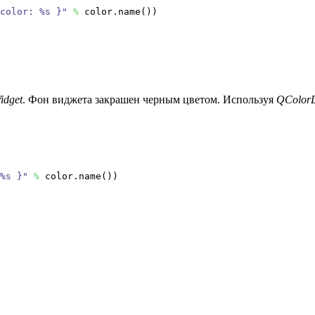
color: %s }"
%
color.
name
(
)
)
idget
. Фон виджета закрашен черным цветом. Используя
QColorD
%s }"
%
color.
name
(
)
)