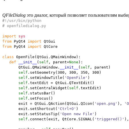
QFileDialog
это диалог, который позволяет пользователям выби
#!/usr/bin/python
# openfiledialog.py
import
sys
from
PyQt4
import
QtGui
from
PyQt4
import
QtCore
class
OpenFile
(
QtGui.
QMainWindow
)
:
def
__init__
(
self
, parent=
None
)
:
QtGui.
QMainWindow
.
__init__
(
self
, parent
)
self
.
setGeometry
(
300
,
300
,
350
,
300
)
self
.
setWindowTitle
(
'OpenFile'
)
self
.
textEdit
= QtGui.
QTextEdit
(
)
self
.
setCentralWidget
(
self
.
textEdit
)
self
.
statusBar
(
)
self
.
setFocus
(
)
exit = QtGui.
QAction
(
QtGui.
QIcon
(
'open.png'
)
,
'O
exit.
setShortcut
(
'Ctrl+O'
)
exit.
setStatusTip
(
'Open new File'
)
self
.
connect
(
exit, QtCore.
SIGNAL
(
'triggered()'
)