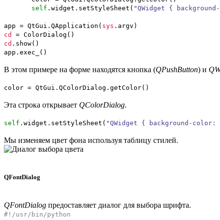
self
.
widget
.
setStyleSheet
(
"QWidget { background-
app = QtGui.
QApplication
(
sys
.
argv
)
cd
= ColorDialog
(
)
cd
.
show
(
)
app.
exec_
(
)
В этом примере на форме находятся кнопка (
QPushButton
) и
QW
color = QtGui.
QColorDialog
.
getColor
(
)
Эта строка открывает
QColorDialog
.
self
.
widget
.
setStyleSheet
(
"QWidget { background-color: 
Мы изменяем цвет фона используя таблицу стилей.
QFontDialog
QFontDialog
предоставляет диалог для выбора шрифта.
#!/usr/bin/python