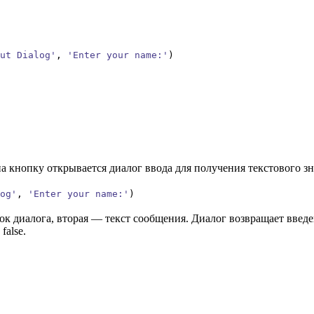
ut Dialog'
,
'Enter your name:'
)
а кнопку открывается диалог ввода для получения текстового зн
og'
,
'Enter your name:'
)
овок диалога, вторая — текст сообщения. Диалог возвращает вве
false.