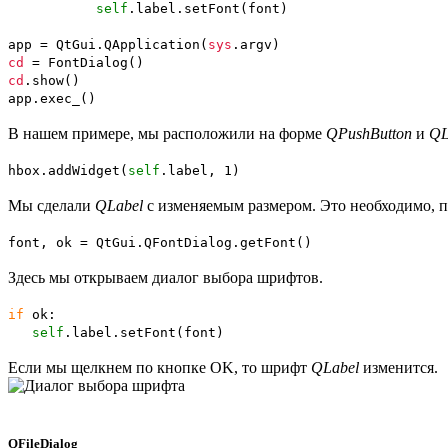
self
.
label
.
setFont
(
font
)
app = QtGui.
QApplication
(
sys
.
argv
)
cd
= FontDialog
(
)
cd
.
show
(
)
app.
exec_
(
)
В нашем примере, мы расположили на форме
QPushButton
и
QL
hbox.
addWidget
(
self
.
label
,
1
)
Мы сделали
QLabel
с изменяемым размером. Это необходимо, п
font, ok = QtGui.
QFontDialog
.
getFont
(
)
Здесь мы открываем диалог выбора шрифтов.
if
ok:
self
.
label
.
setFont
(
font
)
Если мы щелкнем по кнопке OK, то шрифт
QLabel
изменится.
QFileDialog