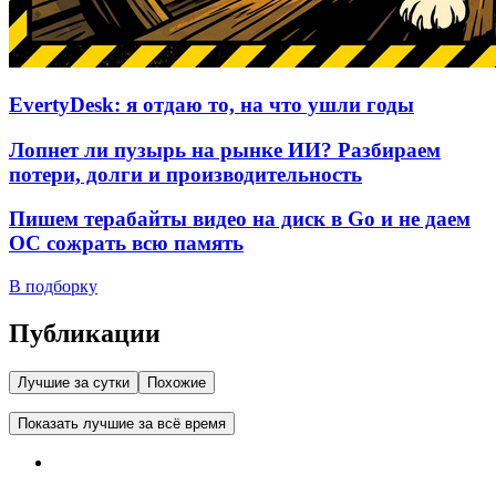
EvertyDesk: я отдаю то, на что ушли годы
Лопнет ли пузырь на рынке ИИ? Разбираем
потери, долги и производительность
Пишем терабайты видео на диск в Go и не даем
ОС сожрать всю память
В подборку
Публикации
Лучшие за сутки
Похожие
Показать лучшие за всё время