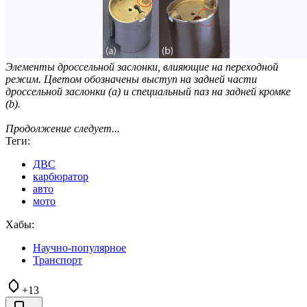
Элементы дроссельной заслонки, влияющие на переходной
режим. Цветом обозначены выступ на задней части
дроссельной заслонки (a) и специальный паз на задней кромке
(b).
Продолжение следует...
Теги:
ДВС
карбюратор
авто
мото
Хабы:
Научно-популярное
Транспорт
+13