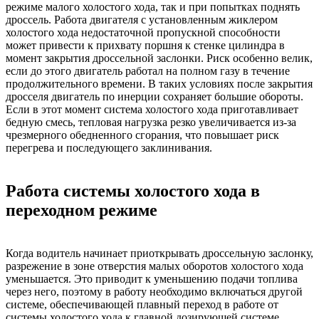
режиме малого холостого хода, так и при попытках поднять
дроссель. Работа двигателя с установленным жиклером
холостого хода недостаточной пропускной способности
может привести к прихвату поршня к стенке цилиндра в
момент закрытия дроссельной заслонки. Риск особенно велик,
если до этого двигатель работал на полном газу в течение
продолжительного времени. В таких условиях после закрытия
дросселя двигатель по инерции сохраняет большие обороты.
Если в этот момент система холостого хода приготавливает
бедную смесь, тепловая нагрузка резко увеличивается из-за
чрезмерного обедненного сгорания, что повышает риск
перегрева и последующего заклинивания.
Работа системы холостого хода в
переходном режиме
Когда водитель начинает приоткрывать дроссельную заслонку,
разрежение в зоне отверстия малых оборотов холостого хода
уменьшается. Это приводит к уменьшению подачи топлива
через него, поэтому в работу необходимо включаться другой
системе, обеспечивающей плавный переход в работе от
системы холостого хода к главной дозирующей системе.