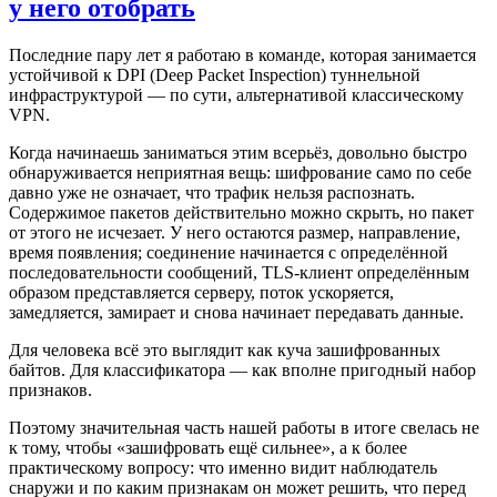
у него отобрать
Последние пару лет я работаю в команде, которая занимается
устойчивой к DPI (Deep Packet Inspection) туннельной
инфраструктурой — по сути, альтернативой классическому
VPN.
Когда начинаешь заниматься этим всерьёз, довольно быстро
обнаруживается неприятная вещь: шифрование само по себе
давно уже не означает, что трафик нельзя распознать.
Содержимое пакетов действительно можно скрыть, но пакет
от этого не исчезает. У него остаются размер, направление,
время появления; соединение начинается с определённой
последовательности сообщений, TLS-клиент определённым
образом представляется серверу, поток ускоряется,
замедляется, замирает и снова начинает передавать данные.
Для человека всё это выглядит как куча зашифрованных
байтов. Для классификатора — как вполне пригодный набор
признаков.
Поэтому значительная часть нашей работы в итоге свелась не
к тому, чтобы «зашифровать ещё сильнее», а к более
практическому вопросу: что именно видит наблюдатель
снаружи и по каким признакам он может решить, что перед