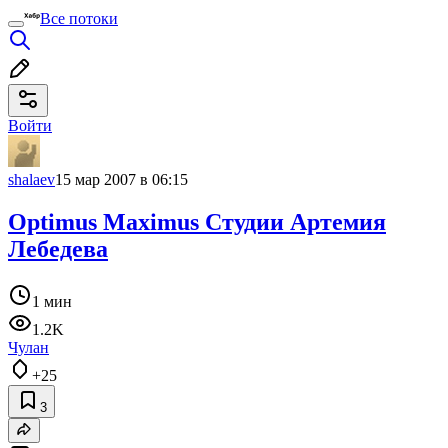
Все потоки
Войти
shalaev
15 мар 2007 в 06:15
Optimus Maximus Студии Артемия
Лебедева
1 мин
1.2K
Чулан
+25
3