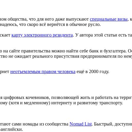
ном общества, что для него даже выпускают
специальные визы
, 
адеюсь, что скоро всё вернётся в обычное русло.
ускает
карту электронного резидента
. У автора этой статьи есть т
 на сайте правительства можно найти себе банк и бухгалтера. О
ьство не ожидает реального присутствия предпринимателя по не
ернет
неотъемлемым правом человека
ещё в 2000 году.
ля цифровых кочевников, позволяющей жить и работать на терри
му (хотя и медленному) интернету и развитому транспорту.
итают сами номады из сообщества
Nomad List
. Быстрый, доступн
-английски.