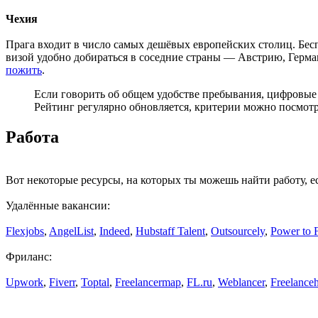
Чехия
Прага входит в число самых дешёвых европейских столиц. Бесп
визой удобно добираться в соседние страны — Австрию, Герма
пожить
.
Если говорить об общем удобстве пребывания, цифровы
Рейтинг регулярно обновляется, критерии можно посмот
Работа
Вот некоторые ресурсы, на которых ты можешь найти работу, е
Удалённые вакансии:
Flexjobs
,
AngelList
,
Indeed
,
Hubstaff Talent
,
Outsourcely
,
Power to 
Фриланс:
Upwork
,
Fiverr
,
Toptal
,
Freelancermap
,
FL.ru
,
Weblancer
,
Freelance