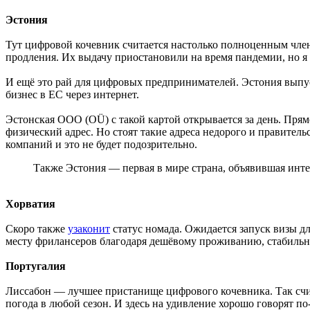
Эстония
Тут цифровой кочевник считается настолько полноценным чле
продления. Их выдачу приостановили на время пандемии, но я н
И ещё это рай для цифровых предпринимателей. Эстония вып
бизнес в ЕС через интернет.
Эстонская ООО (OÜ) с такой картой открывается за день. Прямо
физический адрес. Но стоят такие адреса недорого и правител
компаний и это не будет подозрительно.
Также Эстония — первая в мире страна, объявившая инт
Хорватия
Скоро также
узаконит
статус номада. Ожидается запуск визы д
месту фрилансеров благодаря дешёвому проживанию, стабильно
Португалия
Лиссабон — лучшее пристанище цифрового кочевника. Так сч
погода в любой сезон. И здесь на удивление хорошо говорят по