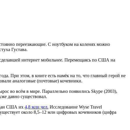
остоянно переезжающие. С ноутбуком на коленях можно
стуха Густава.
, сделавшей интернет мобильнее. Перемещаясь по США на
да. При этом, в книге есть намёк на то, что главный герой не
вовали аналоговые (почтовые) кочевники.
рос во всём в мире. Параллельно появились Skype (2003),
уже давно существовал.
аждан США их
4,8 млн чел.
Исследование Wyse Travel
 существует около 8,5–12 млн цифровых кочевников (цифра