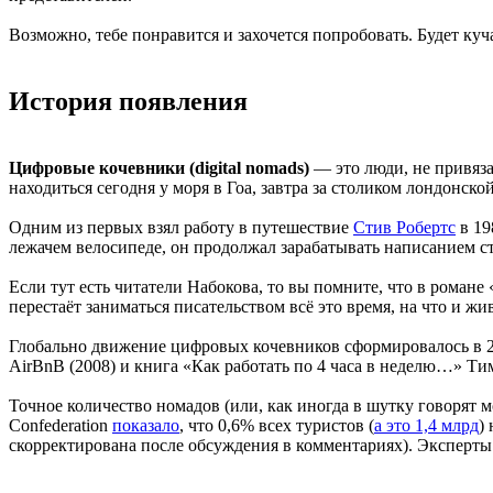
Возможно, тебе понравится и захочется попробовать. Будет куч
История появления
Цифровые кочевники (digital nomads)
— это люди, не привяза
находиться сегодня у моря в Гоа, завтра за столиком лондонско
Одним из первых взял работу в путешествие
Стив Робертс
в 19
лежачем велосипеде, он продолжал зарабатывать написанием ст
Если тут есть читатели Набокова, то вы помните, что в романе
перестаёт заниматься писательством всё это время, на что и
Глобально движение цифровых кочевников сформировалось в 20
AirBnB (2008) и книга «Как работать по 4 часа в неделю…» Ти
Точное количество номадов (или, как иногда в шутку говорят
Confederation
показало
, что 0,6% всех туристов (
а это 1,4 млрд
)
скорректирована после обсуждения в комментариях). Эксперты 