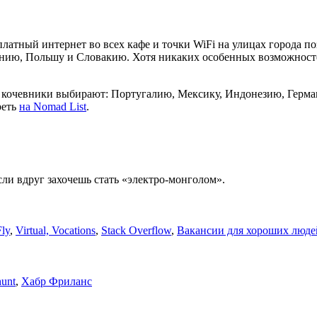
латный интернет во всех кафе и точки WiFi на улицах города п
нию, Польшу и Словакию. Хотя никаких особенных возможностей
е кочевники выбирают: Португалию, Мексику, Индонезию, Герма
реть
на Nomad List
.
сли вдруг захочешь стать «электро-монголом».
Fly
,
Virtual, Vocations
,
Stack Overflow
,
Вакансии для хороших люде
hunt
,
Хабр Фриланс