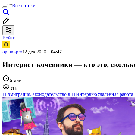
Все потоки
Войти
opium-pro
12 дек 2020 в 04:47
Интернет-кочевники — кто это, сколько
6 мин
31K
IT-эмиграция
Законодательство в IT
Интервью
Удалённая работа