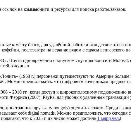
а ссылок на коммьюнити и ресурсы для поиска работы/заказов.
нные к месту благодаря удалённой работе и вследствие этого п
й кофейни, послезавтра на веранде рядом с сараем венгерского па
83 г. Почти одновременно с запуском спутниковой сети Motosat
атей в журнал.
 «Лолита» (1953 г.) персонажи путешествуют по Америке больше го
 живёт. Можно предположить, что цифровым кочевникам предшест
08 – 2010 гг., когда доступ к широкополосному подключению вы
моти Ферриса (2007). PayPal для удобных удаленных транзакций 
 мои иностранные друзья, e-mongols) оценить сложно. Среди гр
 называет себя digital nomads. Можно предположить, что сегодня
полагают, что к 2035 г. их число может достичь
1 млрд чел.
!