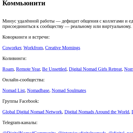
Коммьюнити
Минус удалённой работы — дефицит общения с коллегами и ед
присоединиться к сообществу — реальному или виртуальному. 
Коворкинги и встречи:
Coworker
,
Workfrom
,
Creative Mornings
Коливинги:
Roam
,
Remote Year
,
Be Unsettled
,
Digital Nomad Girls Retreat
,
Nom
Онлайн-сообщества:
Nomad List
,
Nomadbase
,
Nomad Soulmates
Группы Facebook:
Global Digital Nomad Network
,
Digital Nomads Around the World
,
Telegram-каналы: