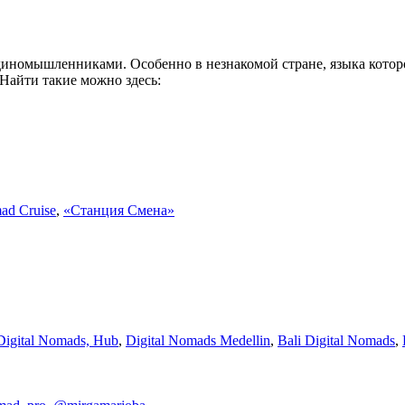
иномышленниками. Особенно в незнакомой стране, языка которо
Найти такие можно здесь:
ad Cruise
,
«Станция Смена»
Digital Nomads, Hub
,
Digital Nomads Medellin
,
Bali Digital Nomads
,