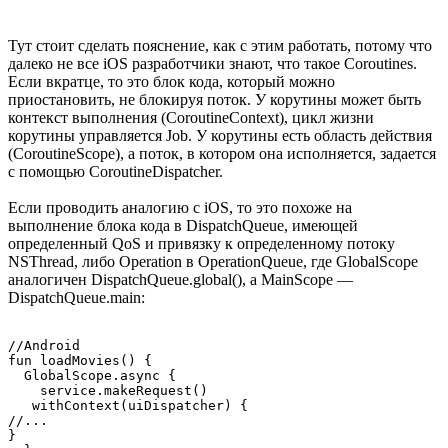
Тут стоит сделать пояснение, как с этим работать, потому что
далеко не все iOS разработчики знают, что такое Coroutines.
Если вкратце, то это блок кода, который можно
приостановить, не блокируя поток. У корутины может быть
контекст выполнения (CoroutineContext), цикл жизни
корутины управляется Job. У корутины есть область действия
(CoroutineScope), а поток, в котором она исполняется, задается
с помощью CoroutineDispatcher.
Если проводить аналогию с iOS, то это похоже на
выполнение блока кода в DispatchQueue, имеющей
определенный QoS и привязку к определенному потоку
NSThread, либо Operation в OperationQueue, где GlobalScope
аналогичен DispatchQueue.global(), а MainScope —
DispatchQueue.main:
//Android

fun loadMovies() {

  GlobalScope.async {

    service.makeRequest()

   withContext(uiDispatcher) {

//...

}
