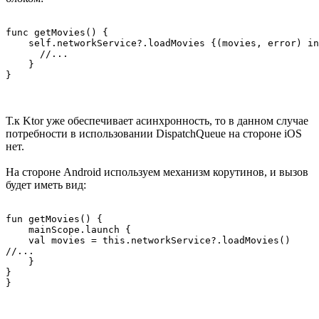
func getMovies() {

    self.networkService?.loadMovies {(movies, error) in
      //...

    }

Т.к Ktor уже обеспечивает асинхронность, то в данном случае
потребности в использовании DispatchQueue на стороне iOS
нет.
На стороне Android используем механизм корутинов, и вызов
будет иметь вид:
fun getMovies() {

    mainScope.launch {

    val movies = this.networkService?.loadMovies()

//...

    }

}
