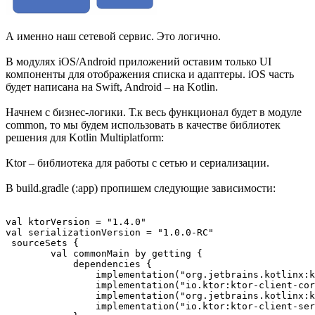
А именно наш сетевой сервис. Это логично.
В модулях iOS/Android приложений оставим только UI
компоненты для отображения списка и адаптеры. iOS часть
будет написана на Swift, Android – на Kotlin.
Начнем с бизнес-логики. Т.к весь функционал будет в модуле
common, то мы будем использовать в качестве библиотек
решения для Kotlin Multiplatform:
Ktor – библиотека для работы с сетью и сериализации.
В build.gradle (:app) пропишем следующие зависимости:
val ktorVersion = "1.4.0"

val serializationVersion = "1.0.0-RC"

 sourceSets {

        val commonMain by getting {

            dependencies {

                implementation("org.jetbrains.kotlinx:k
                implementation("io.ktor:ktor-client-cor
                implementation("org.jetbrains.kotlinx:k
                implementation("io.ktor:ktor-client-ser