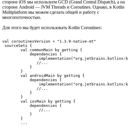
стороне iOS мы используем GCD (Grand Central Dispatch), а на
стороне Android — JVM Threads и Coroutines. Однако, в Kotlin
Multiplatform мы можем сделать общей и работу с
многопоточностью.
Для этого мы будет использовать Kotlin Coroutines:
val coroutinesVersion = "1.3.9-native-mt"

 sourceSets {

        val commonMain by getting {

            dependencies {

                implementation("org.jetbrains.kotlinx:k
               //...

            }

        }

        val androidMain by getting {

            dependencies {

                implementation("org.jetbrains.kotlinx:k
               //...

            }

        }

        val iosMain by getting {

            dependencies {

                //...

            }

        }
