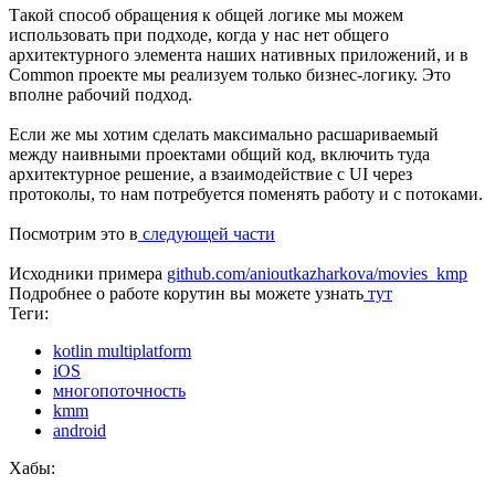
Такой способ обращения к общей логике мы можем
использовать при подходе, когда у нас нет общего
архитектурного элемента наших нативных приложений, и в
Common проекте мы реализуем только бизнес-логику. Это
вполне рабочий подход.
Если же мы хотим сделать максимально расшариваемый
между наивными проектами общий код, включить туда
архитектурное решение, а взаимодействие с UI через
протоколы, то нам потребуется поменять работу и с потоками.
Посмотрим это в
следующей части
Исходники примера
github.com/anioutkazharkova/movies_kmp
Подробнее о работе корутин вы можете узнать
тут
Теги:
kotlin multiplatform
iOS
многопоточность
kmm
android
Хабы: