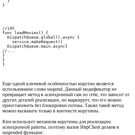
  }

//iOS

func loadMovies() {

  DispatchQueue.global().async {

    service.makeRequest()

  DispatchQueue.main.async{

//...

}

}

Еще одной ключевой особенностью корутин является
использование слова suspend. Данный модификатор не
превращает метод в асинхронный сам по себе, это зависит от
других деталей реализации, но маркирует, что его можно
приостановить без блокировки потока. Также такой метод
можно вызывать только в контексте корутины.
Ktor использует механизм корутины для реализации
асинхронной работы, поэтому вызов HttpClient делаем в
suspended функции: