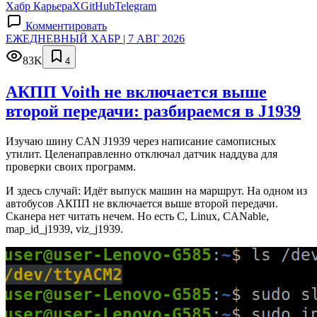
Хабр Карьера
X
GitHub
Telegram
Комментировать
ЕЖЕДНЕВНЫЙ ХАБР | 7 АВГ 2026
83K
4
АКПП Voith не включается выше
второй передачи: разбираемся в J1939
Изучаю шину CAN J1939 через написание самописных
утилит. Целенаправленно отключал датчик наддува для
проверки своих программ.
И здесь случай: Идёт выпуск машин на маршрут. На одном из
автобусов АКПП не включается выше второй передачи.
Сканера нет читать нечем. Но есть C, Linux, CANable,
map_id_j1939, viz_j1939.