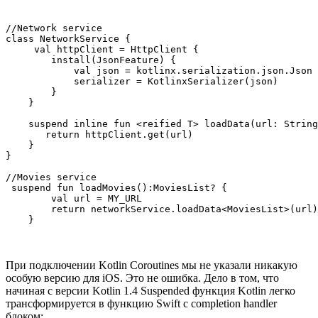
//Network service

class NetworkService {

     val httpClient = HttpClient {

        install(JsonFeature) {

            val json = kotlinx.serialization.json.Json 
            serializer = KotlinxSerializer(json)

        }

    }

    suspend inline fun <reified T> loadData(url: String
       return httpClient.get(url)

    }

}

//Movies service

 suspend fun loadMovies():MoviesList? {

        val url = MY_URL

        return networkService.loadData<MoviesList>(url)

При подключении Kotlin Coroutines мы не указали никакую
особую версию для iOS. Это не ошибка. Дело в том, что
начиная с версии Kotlin 1.4 Suspended функция Kotlin легко
трансформируется в функцию Swift c completion handler
блоком: