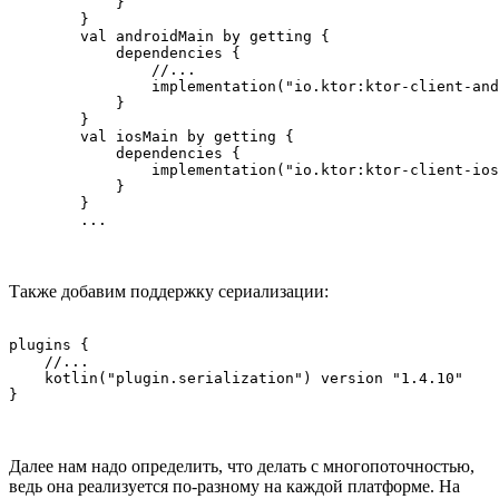
            }

        }

        val androidMain by getting {

            dependencies {

                //...

                implementation("io.ktor:ktor-client-and
            }

        }

        val iosMain by getting {

            dependencies {

                implementation("io.ktor:ktor-client-ios
            }

        }

Также добавим поддержку сериализации:
plugins {

    //...

    kotlin("plugin.serialization") version "1.4.10"

Далее нам надо определить, что делать с многопоточностью,
ведь она реализуется по-разному на каждой платформе. На