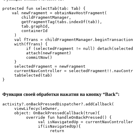
protected fun selectTab(tab: Tab) {    

    val newFragment = obtainNavHostFragment(        

        childFragmentManager,        

        getFragmentTag(tabs.indexOf(tab)),        

        tab.graphId,        

        containerId    

     )    

     val fTrans = childFragmentManager.beginTransaction
     with(fTrans) {        

          if (selectedFragment != null) detach(selected
          attach(newFragment)       

          commitNow()    

     }    

     selectedFragment = newFragment    

     currentNavController = selectedFragment!!.navContr
     tabSelected(tab)

}
Функция своей обработки нажатия на кнопку “Back”:
activity?.onBackPressedDispatcher?.addCallback(    

     viewLifecycleOwner,    

     object: OnBackPressedCallback(true){        

          override fun handleOnBackPressed() {         
               val isNavigatedUp = currentNavController
               if(isNavigatedUp){                

                    return            
