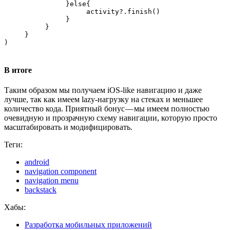
               }else{                

                    activity?.finish()            

               }        

          }    

     }

)
В итоге
Таким образом мы получаем iOS-like навигацию и даже
лучше, так как имеем lazy-нагрузку на стеках и меньшее
количество кода. Приятный бонус — мы имеем полностью
очевидную и прозрачную схему навигации, которую просто
масштабировать и модифицировать.
Теги:
android
navigation component
navigation menu
backstack
Хабы:
Разработка мобильных приложений