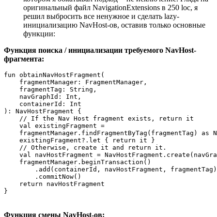
оригинальный файл NavigationExtensions в 250 loc, я
решил выбросить все ненужное и сделать lazy-
инициализацию NavHost-ов, оставив только основные
функции:
Функция поиска / инициализации требуемого NavHost-
фрагмента:
fun obtainNavHostFragment(    

    fragmentManager: FragmentManager,    

    fragmentTag: String,    

    navGraphId: Int,    

    containerId: Int

): NavHostFragment {    

    // If the Nav Host fragment exists, return it    

    val existingFragment =    

    fragmentManager.findFragmentByTag(fragmentTag) as N
    existingFragment?.let { return it }    

    // Otherwise, create it and return it.    

    val navHostFragment = NavHostFragment.create(navGra
    fragmentManager.beginTransaction()        

        .add(containerId, navHostFragment, fragmentTag)
        .commitNow()    

    return navHostFragment

}
Функция смены NavHost-ов: