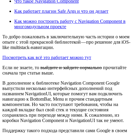
Что такое Navigation Component
Как работает плагин Safe Args и что он делает
Как можно построить работу с Navigation Component в
многомодульном проекте
То добро пожаловать в заключительную часть истории о моем
опыте с этой прекрасной библиотекой — про решение для iOS-
like multistack-навигации.
Посмотреть как всё это работает можно тут
Если не знаете, то
выйдите и зайдите нормально
прочитайте
сначала три статьи выше.
В дополнение к библиотеке Navigation Component Google
выпустили несколько интерфейсных дополнений под
названием NavigationUI, которые помогут вам подключить
навигацию к BottomBar, Menu и прочим стандартным
компонентам. Но часто поступают требования, чтобы на
каждой вкладке был свой стек и текущие состояния
сохранялись при переходе между ними. К сожалению, из
коробки Navigation Component и NavigationUI так не умеют.
Поддержку такого подхода представили сами Google в своем