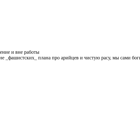
нение и вне работы
не _фашистских_ плана про арийцев и чистую расу, мы сами бог