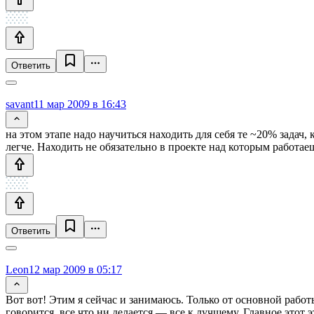
Ответить
savant
11 мар 2009 в 16:43
на этом этапе надо научиться находить для себя те ~20% задач
легче. Находить не обязательно в проекте над которым работае
Ответить
Leon
12 мар 2009 в 05:17
Вот вот! Этим я сейчас и занимаюсь. Только от основной работ
говорится, все что ни делается — все к лучшему. Главное этот э