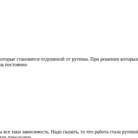
, которые становятся отдушиной от рутины. При решении которых
шь постоянно
ы все таки зависимость. Надо сказать, то что работа стала рути
тап преодолеть.