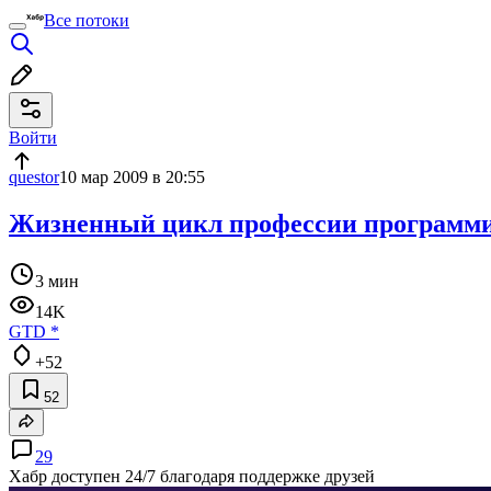
Все потоки
Войти
questor
10 мар 2009 в 20:55
Жизненный цикл профессии программис
3 мин
14K
GTD
*
+52
52
29
Хабр доступен 24/7 благодаря поддержке друзей