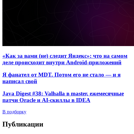
«Как за вами (не) следит Яндекс»: что на самом
деле происходит внутри Android-приложений
Я фанател от MDT. Потом его не стало — и я
написал свой
Java Digest #38: Valhalla в master, ежемесячные
патчи Oracle и AI-скиллы в IDEA
В подборку
Публикации