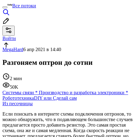
Все потоки
Войти
MegaHard
6 апр 2021 в 14:40
Разгоняем оптрон до сотни
2 мин
50K
Системы связи
*
Производство и разработка электроники
*
Робототехника
DIY или Сделай сам
Из песочницы
Если поискать в интернете схемы подключения оптронов, то
можно обнаружить, что в подавляющем большинстве случаев
предлагается просто добавить резистор. Это самая простая
схема, она же и самая медленная. Когда скорость реакции не
устраивает, предлагается ставить более быстрый оптрон, но,