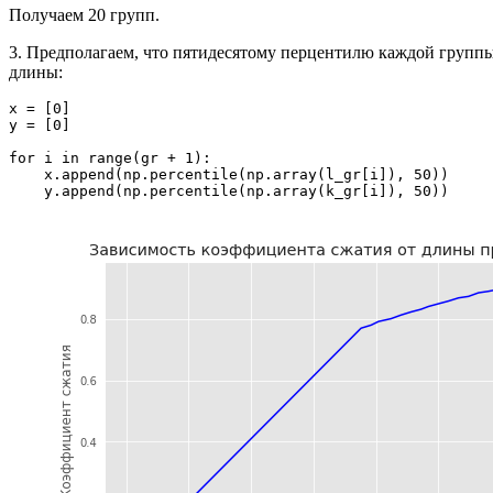
Получаем 20 групп.
3. Предполагаем, что пятидесятому перцентилю каждой группы
длины:
x = [0]

y = [0]

for i in range(gr + 1):

    x.append(np.percentile(np.array(l_gr[i]), 50))

    y.append(np.percentile(np.array(k_gr[i]), 50))