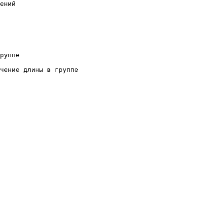
ений

руппе

чение длины в группе
