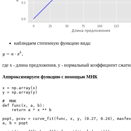
наблюдаем степенную функцию вида:
где x - длина предложения, y - нормальный коэффициент сжати
Аппроксимируем функцию с помощью МНК
x = np.array(x)

y = np.array(y)

#  МНК

def func(x, a, b):

    return a * x ** b

popt, pcov = curve_fit(func, x, y, (0.27, 0.24), maxfev
a, b = popt
