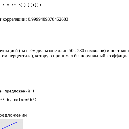
 * x ** b)[0][1]))
т корреляции: 0.9999489378452683
нкцией (на всём диапазоне длин 50 - 280 символов) и постоянн
ятом перцентиле), которую принимал бы нормальный коэффициент
ы предложений')

** b, color='b')