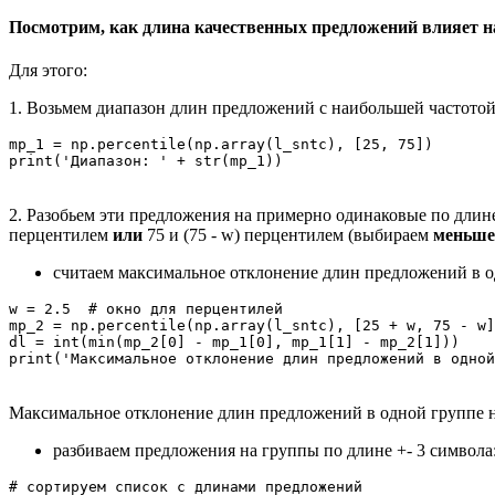
Посмотрим, как длина качественных предложений влияет 
Для этого:
1. Возьмем диапазон длин предложений с наибольшей частотой (
mp_1 = np.percentile(np.array(l_sntc), [25, 75])

print('Диапазон: ' + str(mp_1))
2. Разобьем эти предложения на примерно одинаковые по длин
перцентилем
или
75 и (75 - w) перцентилем (выбираем
меньше
считаем максимальное отклонение длин предложений в о
w = 2.5  # окно для перцентилей

mp_2 = np.percentile(np.array(l_sntc), [25 + w, 75 - w]
dl = int(min(mp_2[0] - mp_1[0], mp_1[1] - mp_2[1]))

print('Максимальное отклонение длин предложений в одной
Максимальное отклонение длин предложений в одной группе н
разбиваем предложения на группы по длине +- 3 символа
# сортируем список с длинами предложений
