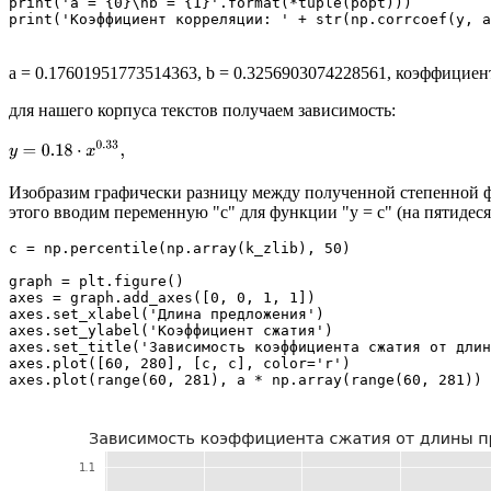
print('a = {0}\nb = {1}'.format(*tuple(popt)))

print('Коэффициент корреляции: ' + str(np.corrcoef(y, a
a = 0.17601951773514363, b = 0.3256903074228561, коэффициен
для нашего корпуса текстов получаем зависимость:
Изобразим графически разницу между полученной степенной фу
этого вводим переменную "c" для функции "y = с" (на пятидес
c = np.percentile(np.array(k_zlib), 50)

graph = plt.figure()

axes = graph.add_axes([0, 0, 1, 1])

axes.set_xlabel('Длина предложения')

axes.set_ylabel('Коэффициент сжатия')

axes.set_title('Зависимость коэффициента сжатия от длин
axes.plot([60, 280], [c, c], color='r')

axes.plot(range(60, 281), a * np.array(range(60, 281)) 