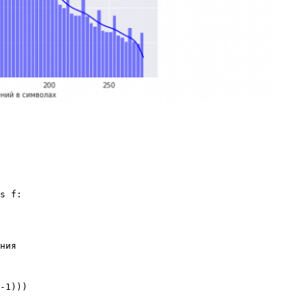
s f:

ния

-1)))