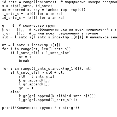
id_sntc = range(len(sntc))  # порядковые номера предлож
x = zip(l_sntc, id_sntc)

xs = sorted(x, key = lambda tup: tup[0])

l_sntc_s = [x[0] for x in xs]

id_sntс_s = [x[1] for x in xs]

gr = 0  # количество групп

k_gr = [[]]  # коэффициенты сжатия всех предложений в г
l_gr = [[]]  # длины всех предложений в группе

sl0 = l_sntc_s[l_sntc_s.index(mp_1[0])] # начальное зна
nt = l_sntc_s.index(mp_1[1])

for i in range(nt, len(l_sntc_s)):

    if l_sntc_s[i] > l_sntc_s[nt]:

        nt = i

        break

for i in range(l_sntc_s.index(mp_1[0]), nt):

    if l_sntc_s[i] > sl0 + dl:

        sl0 = l_sntc_s[i]

        k_gr.append([])

        l_gr.append([])

        gr += 1

    else:

        k_gr[gr].append(k_zlib[id_sntс_s[i]])

        l_gr[gr].append(l_sntc_s[i])

print('Количество групп: ' + str(gr))