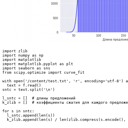
import zlib

import numpy as np

import matplotlib

import matplotlib.pyplot as plt

import seaborn as sns

from scipy.optimize import curve_fit

with open('/content/test.txt', 'r', encoding='utf-8') a
  text = f.read()

sntc = text.split('\n')

l_sntc = []  # длины предложений

k_zlib = []  # коэффициенты сжатия для каждого предложе
for s in sntc:

  l_sntc.append(len(s))

  k_zlib.append(len(s) / len(zlib.compress(s.encode(), 