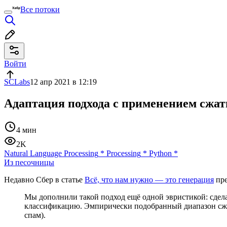
Все потоки
Войти
SCLabs
12 апр 2021 в 12:19
Адаптация подхода с применением сжат
4 мин
2K
Natural Language Processing
*
Processing
*
Python
*
Из песочницы
Недавно Сбер в статье
Всё, что нам нужно — это генерация
пре
Мы дополнили такой подход ещё одной эвристикой: сдела
классификацию. Эмпирически подобранный диапазон сжа
спам).