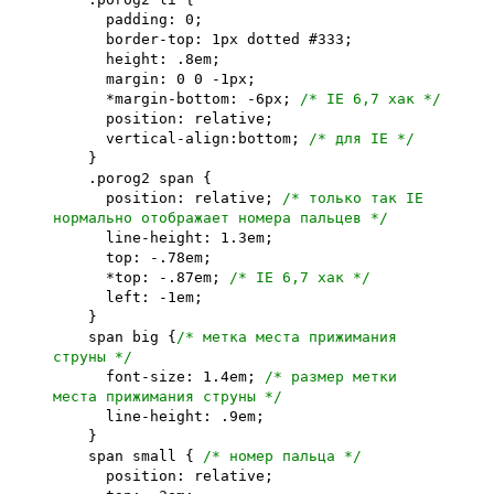
padding: 0;
border-top: 1px dotted #333;
height: .8em;
margin: 0 0 -1px;
*margin-bottom: -6px;
/* IE 6,7 хак */
position: relative;
vertical-align:bottom;
/* для IE */
}
.porog2 span {
position: relative;
/* только так IE
нормально отображает номера пальцев */
line-height: 1.3em;
top: -.78em;
*top: -.87em;
/* IE 6,7 хак */
left: -1em;
}
span big {
/* метка места прижимания
струны */
font-size: 1.4em;
/* размер метки
места прижимания струны */
line-height: .9em;
}
span small {
/* номер пальца */
position: relative;