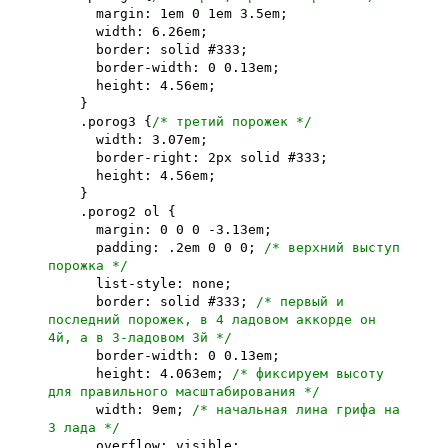
margin: 1em 0 1em 3.5em;
width: 6.26em;
border: solid #333;
border-width: 0 0.13em;
height: 4.56em;
}
.porog3 {
/* третий порожек */
width: 3.07em;
border-right: 2px solid #333;
height: 4.56em;
}
.porog2 ol {
margin: 0 0 0 -3.13em;
padding: .2em 0 0 0;
/* верхний выcтуп
порожка */
list-style: none;
border: solid #333;
/* первый и
последний порожек, в 4 ладовом аккорде он
4й, а в 3-ладовом 3й */
border-width: 0 0.13em;
height: 4.063em;
/* фиксируем высоту
для правильного масштабирования */
width: 9em;
/* начальная лина грифа на
3 лада */
overflow: visible;