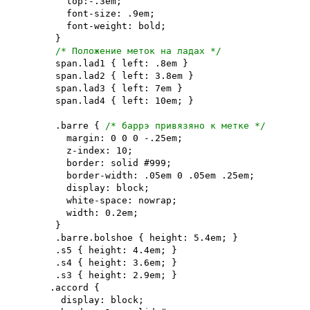
top:-.3em;
font-size: .9em;
font-weight: bold;
}
/* Положение меток на ладах */
span.lad1 { left: .8em }
span.lad2 { left: 3.8em }
span.lad3 { left: 7em }
span.lad4 { left: 10em; }
.barre {
/* баррэ привязяно к метке */
margin: 0 0 0 -.25em;
z-index: 10;
border: solid #999;
border-width: .05em 0 .05em .25em;
display: block;
white-space: nowrap;
width: 0.2em;
}
.barre.bolshoe { height: 5.4em; }
.s5 { height: 4.4em; }
.s4 { height: 3.6em; }
.s3 { height: 2.9em; }
.accord {
display: block;