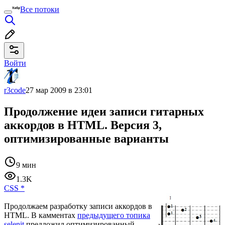
Все потоки
Войти
r3code
27 мар 2009 в 23:01
Продолжение идеи записи гитарных
аккордов в HTML. Версия 3,
оптимизированные варианты
9 мин
1.3K
CSS
*
Продолжаем разработку записи аккордов в
HTML. В камментах
предыдущего топика
selenit
предложил оптимизированный