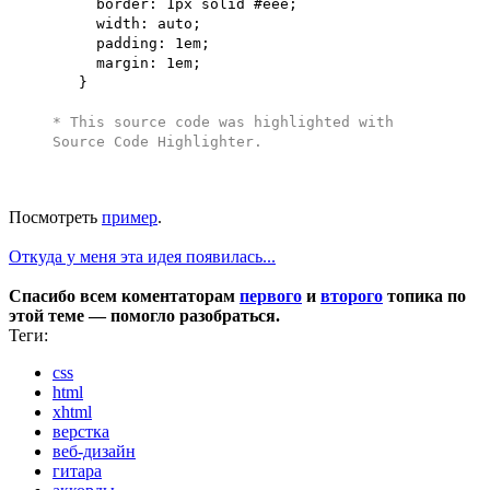
border: 1px solid #eee;
width: auto;
padding: 1em;
margin: 1em;
}
* This source code was highlighted with
Source Code Highlighter
.
Посмотреть
пример
.
Откуда у меня эта идея появилась...
Спасибо всем коментаторам
первого
и
второго
топика по
этой теме — помогло разобраться.
Теги:
css
html
xhtml
верстка
веб-дизайн
гитара