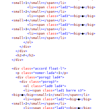
<
small
>
1
</
small
></
span
></
li
>
<
li
><
span
class
="lad2"
><
big
>
●
</
big
>
<
small
>
2
</
small
></
span
></
li
>
<
li
><
span
class
="lad3"
><
big
>
●
</
big
>
<
small
>
4
</
small
></
span
></
li
>
<
li
><
span
class
="lad3"
><
big
>
●
</
big
>
<
small
>
3
</
small
></
span
></
li
>
<
li
><
span
class
="lad1"
><
big
>
●
</
big
>
<
small
>
1
</
small
></
span
></
li
>
</
ol
>
</
div
>
</
div
>
<
h2
>
F
</
h2
>
</
div
>
<
div
class
="accord float-l"
>
<
p
class
="nomer-lada"
>
I
</
p
>
<
div
class
="porog2 lad4"
>
<
div
class
="porog3"
>
<
ol
class
="lad0 lad4"
>
<
li
><
span
class
="lad1 barre s3"
>
<
big
>
●
</
big
><
small
>
1
</
small
></
span
></
li
>
<
li
><
span
class
="lad2"
><
big
>
●
</
big
>
<
small
>
2
</
small
></
span
></
li
>
<
li
><
span
class
="lad1"
><
big
>
●
</
big
>