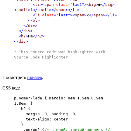
<
li
><
span
class
="lad1"
><
big
>
●
</
big
>
<
small
>
1
</
small
></
span
></
li
>
<
li
class
="last"
><
span
>
x
</
span
></
li
>
</
ol
>
</
div
>
</
div
>
<
h2
>
Hm
</
h2
>
</
div
>
* This source code was highlighted with
Source Code Highlighter
.
Посмотреть
пример
.
CSS код:
p.nomer-lada { margin: 0em 1.5em 0.5em
1.8em; }
h2 {
margin: 0; padding: 0;
text-align: center;
}
.porog2 {
/* второй, третий порожек */