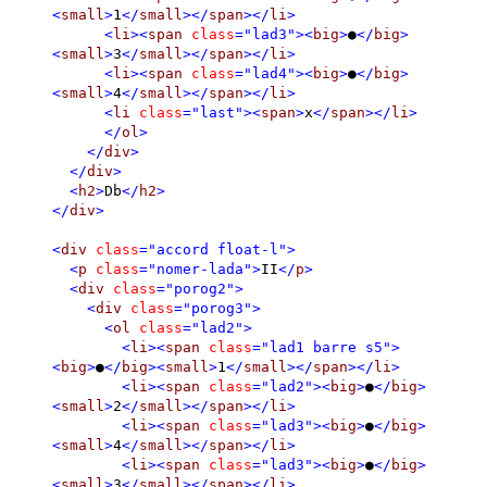
<
small
>
1
</
small
></
span
></
li
>
<
li
><
span
class
="lad3"
><
big
>
●
</
big
>
<
small
>
3
</
small
></
span
></
li
>
<
li
><
span
class
="lad4"
><
big
>
●
</
big
>
<
small
>
4
</
small
></
span
></
li
>
<
li
class
="last"
><
span
>
x
</
span
></
li
>
</
ol
>
</
div
>
</
div
>
<
h2
>
Db
</
h2
>
</
div
>
<
div
class
="accord float-l"
>
<
p
class
="nomer-lada"
>
II
</
p
>
<
div
class
="porog2"
>
<
div
class
="porog3"
>
<
ol
class
="lad2"
>
<
li
><
span
class
="lad1 barre s5"
>
<
big
>
●
</
big
><
small
>
1
</
small
></
span
></
li
>
<
li
><
span
class
="lad2"
><
big
>
●
</
big
>
<
small
>
2
</
small
></
span
></
li
>
<
li
><
span
class
="lad3"
><
big
>
●
</
big
>
<
small
>
4
</
small
></
span
></
li
>
<
li
><
span
class
="lad3"
><
big
>
●
</
big
>
<
small
>
3
</
small
></
span
></
li
>