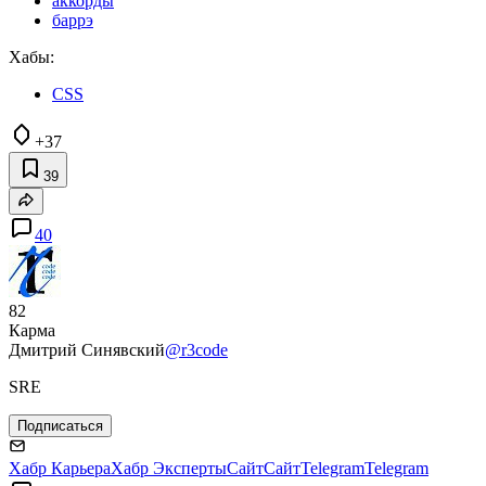
аккорды
баррэ
Хабы:
CSS
+37
39
40
82
Карма
Дмитрий Синявский
@r3code
SRE
Подписаться
Хабр Карьера
Хабр Эксперты
Сайт
Сайт
Telegram
Telegram