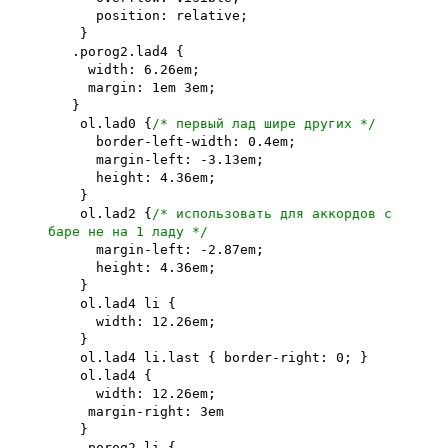
position: relative;
}
.porog2.lad4 {
width: 6.26em;
margin: 1em 3em;
}
ol.lad0 {
/* первый лад шире других */
border-left-width: 0.4em;
margin-left: -3.13em;
height: 4.36em;
}
ol.lad2 {
/* использовать для аккордов с
баре не на 1 ладу */
margin-left: -2.87em;
height: 4.36em;
}
ol.lad4 li {
width: 12.26em;
}
ol.lad4 li.last { border-right: 0; }
ol.lad4 {
width: 12.26em;
margin-right: 3em
}
.porog2 li {