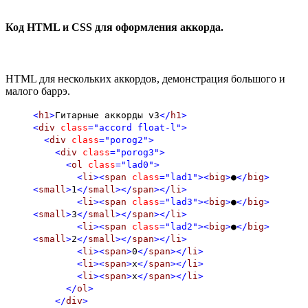
Код HTML и CSS для оформления аккорда.
HTML для нескольких аккордов, демонстрация большого и
малого баррэ.
<
h1
>
Гитарные аккорды v3
</
h1
>
<
div
class
="accord float-l"
>
<
div
class
="porog2"
>
<
div
class
="porog3"
>
<
ol
class
="lad0"
>
<
li
><
span
class
="lad1"
><
big
>
●
</
big
>
<
small
>
1
</
small
></
span
></
li
>
<
li
><
span
class
="lad3"
><
big
>
●
</
big
>
<
small
>
3
</
small
></
span
></
li
>
<
li
><
span
class
="lad2"
><
big
>
●
</
big
>
<
small
>
2
</
small
></
span
></
li
>
<
li
><
span
>
0
</
span
></
li
>
<
li
><
span
>
x
</
span
></
li
>
<
li
><
span
>
x
</
span
></
li
>
</
ol
>
</
div
>