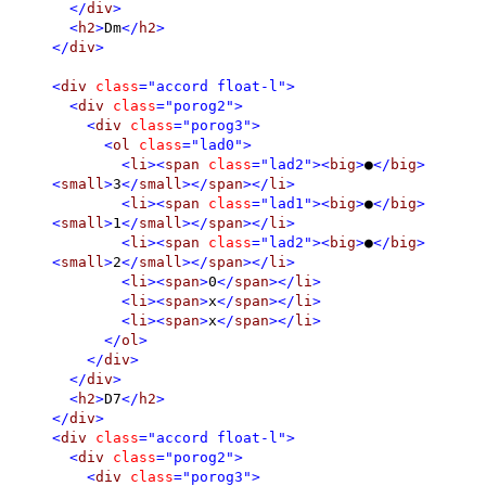
</
div
>
<
h2
>
Dm
</
h2
>
</
div
>
<
div
class
="accord float-l"
>
<
div
class
="porog2"
>
<
div
class
="porog3"
>
<
ol
class
="lad0"
>
<
li
><
span
class
="lad2"
><
big
>
●
</
big
>
<
small
>
3
</
small
></
span
></
li
>
<
li
><
span
class
="lad1"
><
big
>
●
</
big
>
<
small
>
1
</
small
></
span
></
li
>
<
li
><
span
class
="lad2"
><
big
>
●
</
big
>
<
small
>
2
</
small
></
span
></
li
>
<
li
><
span
>
0
</
span
></
li
>
<
li
><
span
>
x
</
span
></
li
>
<
li
><
span
>
x
</
span
></
li
>
</
ol
>
</
div
>
</
div
>
<
h2
>
D7
</
h2
>
</
div
>
<
div
class
="accord float-l"
>
<
div
class
="porog2"
>
<
div
class
="porog3"
>