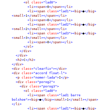
<
ol
class
="lad0"
>
<
li
><
span
>
0
</
span
></
li
>
<
li
><
span
class
="lad1"
><
big
>
●
</
big
>
<
small
>
1
</
small
></
span
></
li
>
<
li
><
span
>
0
</
span
></
li
>
<
li
><
span
class
="lad2"
><
big
>
●
</
big
>
<
small
>
2
</
small
></
span
></
li
>
<
li
><
span
class
="lad3"
><
big
>
●
</
big
>
<
small
>
3
</
small
></
span
></
li
>
<
li
><
span
>
0
</
span
></
li
>
</
ol
>
</
div
>
</
div
>
<
h2
>
C
</
h2
>
</
div
>
<
div
class
="clearfix"
></
div
>
<
div
class
="accord float-l"
>
<
p
class
="nomer-lada"
>
I
</
p
>
<
div
class
="porog2"
>
<
div
class
="porog3"
>
<
ol
class
="lad0"
>
<
li
><
span
class
="lad1 barre
bolshoe"
><
big
>
●
</
big
><
small
>
1
</
small
></
span
>
</
li
>
<
li
><
span
class
="lad1"
><
big
>
●
</
big
>