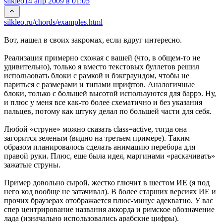
silkleo
14 апр 2009 в 01:05
silkleo.ru/chords/examples.html
Вот, нашел в своих закромах, если вдруг интересно.
Реализация примерно схожая с вашей (что, в общем-то не
удивительно), только я вместо текстовых буллетов решил
использовать блоки с рамкой и бэкграундом, чтобы не
париться с размерами и типами шрифтов. Аналогичные
блоки, только с большей высотой используются для баррэ. Ну,
и плюс у меня все как-то более схематично и без указания
пальцев, потому как штуку делал по большей части для себя.
Любой «струне» можно сказать class=active, тогда она
загорится зеленым (видно на третьем примере). Таким
образом планировалось сделать анимацию перебора для
правой руки. Плюс, еще была идея, маргинами «раскачивать»
зажатые струны.
Пример довольно сырой, жестко глючит в шестом ИЕ (я под
него код вообще не затачивал). В более старших версиях ИЕ и
прочих браузерах отображается плюс-минус адекватно. У вас
спер центрирование названия аккорда и римское обозначение
лада (изначально использовались арабские цифры).