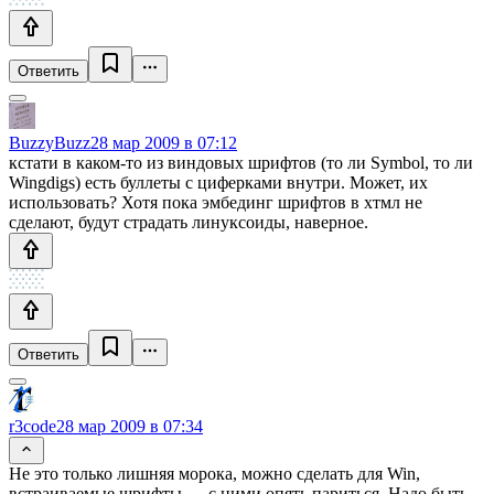
Ответить
BuzzyBuzz
28 мар 2009 в 07:12
кстати в каком-то из виндовых шрифтов (то ли Symbol, то ли
Wingdigs) есть буллеты с циферками внутри. Может, их
использовать? Хотя пока эмбединг шрифтов в хтмл не
сделают, будут страдать линуксоиды, наверное.
Ответить
r3code
28 мар 2009 в 07:34
Не это только лишняя морока, можно сделать для Win,
встраиваемые шрифты — с ними опять париться. Надо быть