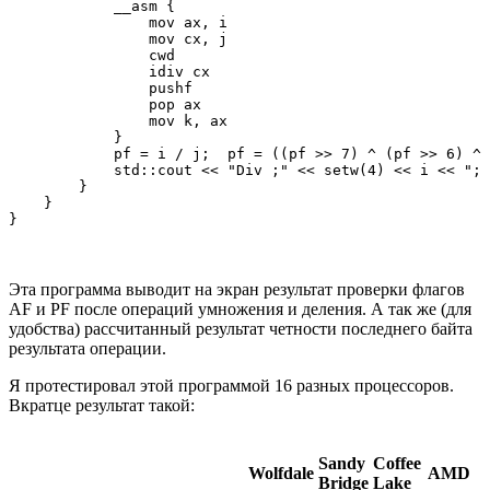
            __asm {

                mov ax, i

                mov cx, j

                cwd

                idiv cx

                pushf                

                pop ax

                mov k, ax

            }

            pf = i / j;  pf = ((pf >> 7) ^ (pf >> 6) ^ 
            std::cout << "Div ;" << setw(4) << i << "; 
        }

    }

}

Эта программа выводит на экран результат проверки флагов
AF и PF после операций умножения и деления. А так же (для
удобства) рассчитанный результат четности последнего байта
результата операции.
Я протестировал этой программой 16 разных процессоров.
Вкратце результат такой:
Sandy
Coffee
Wolfdale
AMD
Bridge
Lake