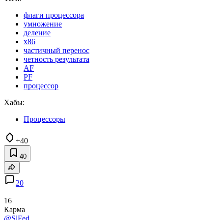
флаги процессора
умножение
деление
x86
частичный перенос
четность результата
AF
PF
процессор
Хабы:
Процессоры
+40
40
20
16
Карма
@SlFed