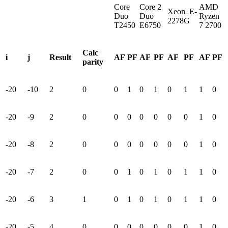
Core
Core 2
AMD
Xeon_E-
Duo
Duo
Ryzen
2278G
T2450
E6750
7 2700
Calc
i
j
Result
AF
PF
AF
PF
AF
PF
AF
PF
parity
-20
-10
2
0
0
1
0
1
0
1
1
0
-20
-9
2
0
0
0
0
0
0
0
1
0
-20
-8
2
0
0
0
0
0
0
0
1
0
-20
-7
2
0
0
1
0
1
0
1
1
0
-20
-6
3
1
0
1
0
1
0
1
1
0
-20
-5
4
0
0
0
0
0
0
0
1
0