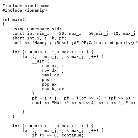
#include <iostream>

#include <iomanip> 

int main()

{

    using namespace std;

    const int min_i = -20, max_i = 50,min_j=-10, max_j 
    short int i, j, k, pf;

    cout << "Name;i;j;Result;AF;PF;Calculated parity\n"
    for (i = min_i; i < max_i; i++) {

        for (j = min_j; j < max_j; j++) {

            __asm {

                mov ax, i

                mov dx, j

                imul dx

                pushf

                pop ax

                mov k, ax

            }

            pf = i * j;  pf = ((pf >> 7) ^ (pf >> 6) ^ 
            cout << "Mul ;" << setw(4) << i << "; " << 
        }

    }

    for (i = min_i; i < max_i; i++) {

        for (j = min_j; j < max_j; j++) {

            if (j == 0) continue;
