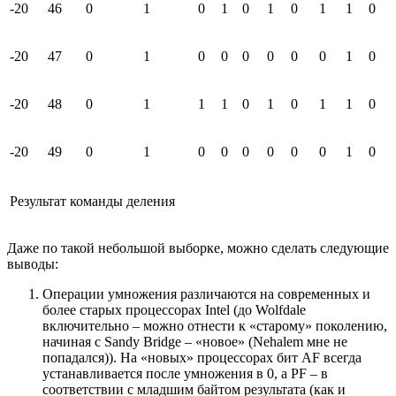
-20
46
0
1
0
1
0
1
0
1
1
0
-20
47
0
1
0
0
0
0
0
0
1
0
-20
48
0
1
1
1
0
1
0
1
1
0
-20
49
0
1
0
0
0
0
0
0
1
0
Результат команды деления
Даже по такой небольшой выборке, можно сделать следующие
выводы:
Операции умножения различаются на современных и
более старых процессорах Intel (до Wolfdale
включительно – можно отнести к «старому» поколению,
начиная с Sandy Bridge – «новое» (Nehalem мне не
попадался)). На «новых» процессорах бит AF всегда
устанавливается после умножения в 0, а PF – в
соответствии с младшим байтом результата (как и