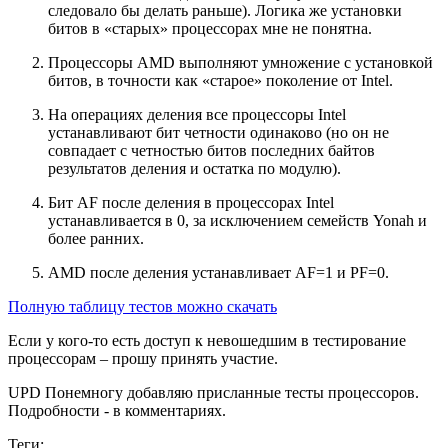
следовало бы делать раньше). Логика же установки
битов в «старых» процессорах мне не понятна.
Процессоры AMD выполняют умножение с установкой
битов, в точности как «старое» поколение от Intel.
На операциях деления все процессоры Intel
устанавливают бит четности одинаково (но он не
совпадает с четностью битов последних байтов
результатов деления и остатка по модулю).
Бит AF после деления в процессорах Intel
устанавливается в 0, за исключением семейств Yonah и
более ранних.
AMD после деления устанавливает AF=1 и PF=0.
Полную таблицу тестов можно скачать
Если у кого-то есть доступ к невошедшим в тестирование
процессорам – прошу принять участие.
UPD Понемногу добавляю присланные тесты процессоров.
Подробности - в комментариях.
Теги: