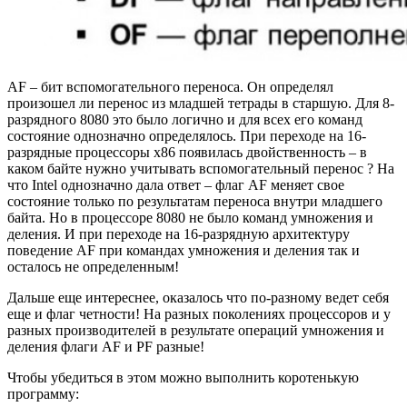
AF – бит вспомогательного переноса. Он определял
произошел ли перенос из младшей тетрады в старшую. Для 8-
разрядного 8080 это было логично и для всех его команд
состояние однозначно определялось. При переходе на 16-
разрядные процессоры x86 появилась двойственность – в
каком байте нужно учитывать вспомогательный перенос ? На
что Intel однозначно дала ответ – флаг AF меняет свое
состояние только по результатам переноса внутри младшего
байта. Но в процессоре 8080 не было команд умножения и
деления. И при переходе на 16-разрядную архитектуру
поведение AF при командах умножения и деления так и
осталось не определенным!
Дальше еще интереснее, оказалось что по-разному ведет себя
еще и флаг четности! На разных поколениях процессоров и у
разных производителей в результате операций умножения и
деления флаги AF и PF разные!
Чтобы убедиться в этом можно выполнить коротенькую
программу: