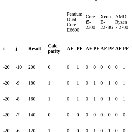
Pentium
Core
Xeon
AMD
Dual-
i5-
E-
Ryzen
Core
2300
2278G
7 2700
E6600
Calс
i
j
Result
AF
PF
AF
PF
AF
PF
AF
PF
parity
-20
-10
200
0
0
1
0
0
0
0
0
1
-20
-9
180
1
0
1
0
1
0
1
0
1
-20
-8
160
1
0
1
0
1
0
1
0
1
-20
-7
140
0
0
0
0
0
0
0
0
0
-20
-6
120
1
0
0
0
1
0
1
0
0