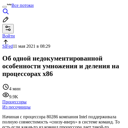
Все потоки
Войти
SlFed
11 мая 2021 в 08:29
Об одной недокументированной
особенности умножения и деления на
процессорах x86
4 мин
9.9K
Процессоры
Из песочницы
Начиная с процессора 80286 компания Intel поддерживала
полную совместимость «снизу-вверх» в системе команд. То
есть если какая-то из команд процессора дает такой-то