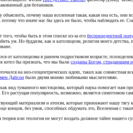
пакованный для ботаников.
 объяснить, почему наша вселенная такая, какая она есть, они 
, потому что иначе нас бы здесь не было, чтобы наблюдать ее. 
т того, чтобы быть в этом списке из-за его
беспрецедентной попу
лабить ум. Но буддизм, как и католицизм, религия моего детства
рване.
лся от католицизма в раннем подростковом возрасте, психоделик
 я хотел бы признать, что мы были
созданы Богом, страдающим р
оточился на нео-геоцентрических идеях, таких как совместная вс
мен Дайсон
были двумя моими любимыми мыслителями.
 как вид туманного мистицизма, который наука помогает нам пр
. Его растущая популярность, возможно, является симптомом са
ствующий материализм и атеизм, которые принижают нашу тягу 
це концов, без умов, способных обдумать это, Вселенная с таки
я теория или теология не могут воздать должное тайне нашего с