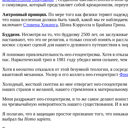
о симуляции, который представляет собой креационизм, переу
Антропный принцип.
По мере того как физики теряют надежду
что наша вселенная должна быть такой, какой мы ее наблюдаем
включают
Стивена Хокинга
, Шона Кэрролла и Брайана Грина.
Буддизм.
Несмотря на то, что буддизму 2500 лет, он заслуживае
настаивают, что это не религия, а только способ понять и расс
космос служит сценой для нашего духовного путешествия к ни
Я понимаю привлекательность нео-геоцентризма. Хотя я отказа
нас. Наркотический трип в 1981 году убедил меня сильнее, чем
Хотя я неохотно отказался от этой безумной теологии, я сосред
квантовой механики. Уилер и его коллега нео-геоцентрист
Фри
Холодный, жесткий скептик во мне отвергает нео-геоцентризм
наших страхов и желаний, нашего стремления к материальному
Меня раздражает нео-геоцентризм, и то же самое делают воин
на чрезвычайную невероятность нашего существования. И в кон
Я полагаю, что я защищаю простое признание того, что никака
выбрал бы
Homo sapiens.