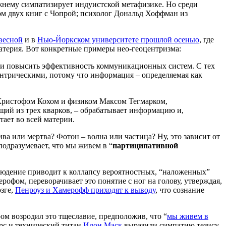
жнему симпатизирует индуистской метафизике. Но среди
ом двух книг с Чопрой; психолог Дональд Хоффман из
весной
и в
Нью-Йоркском университете прошлой осенью
, где
материя. Вот конкретные примеры нео-геоцентризма:
 и повысить эффективность коммуникационных систем. С тех
ентрическими, потому что информация – определяемая как
Кристофом Кохом и физиком Максом Тегмарком,
ящий из трех кварков, – обрабатывает информацию и,
итает во всей материи.
а или мертва? Фотон – волна или частица? Ну, это зависит от
подразумевает, что мы живем в “
партиципативной
людение приводит к коллапсу вероятностных, “наложенных”
фом, переворачивает это понятие с ног на голову, утверждая,
озге,
Пенроуз и Хамерофф приходят к выводу
, что сознание
ом возродил это тщеславие, предположив, что “
мы живем в
рс и технический титан
Илон Маск
выразили симпатию тезису