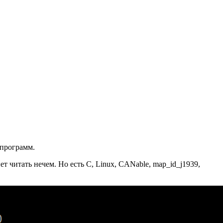
 программ.
 читать нечем. Но есть C, Linux, CANable, map_id_j1939,