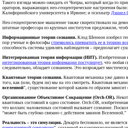
Такого взгляда можно ожидать от Чопры, который когда-то п
ораторов, выражающих нео-геоцентрические настроения были: 
Калифорнийского университета в Ирвине; и психиатр
Дэниел 
Нео-геоцентрическое мышление также свирепствовало на демон
штатные профессора из крупных институтов предложили, чтобы 
Информационные теории сознания.
Клод Шеннон изобрел тео
пор ученые и философы
стремились превратить ее в теорию вс
способность системы удивлять наблюдателя – предполагает сущ
Интегрированная теория информации (ИИТ).
Изобретенная 
интегрированная теория информации постулирует
, что любая 
следовательно, обладает сознанием. Это возрождает мистичес
Квантовые теории сознания.
Квантовая механика уже давно в
того, как (или, будем ли) мы на это смотреть. Квантовая меха
вселенной
”, существование которой каким-то образом зависит 
Организованное Объективное Сокращение (Orch-OR).
Некот
квантовых состояний в одно состояние. Orch-OR, изобретенна
что коллапс наложенных состояний вызывает сознание. Посколь
“может быть глубоко связано с действием законов Вселенной.”
Реальность
–
это симуляция.
Декарта беспокоило, не являетс
компьютерной симуляции
”, созданной высокотехнологичной 