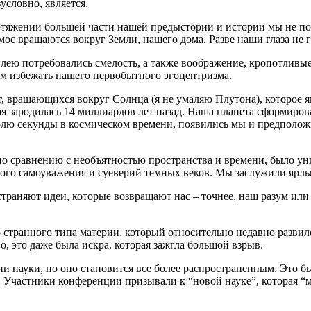
условно, является.
ротяжении большей части нашей предыстории и истории мы не п
смос вращаются вокруг Земли, нашего дома. Разве наши глаза не
илею потребовались смелость, а также воображение, кропотливы
ам избежать нашего первобытного эгоцентризма.
ет, вращающихся вокруг Солнца (я не умаляю Плутона), которое я
я зародилась 14 миллиардов лет назад. Наша планета сформирова
олю секунды в космическом времени, появились мы и предположил
по сравнению с необъятностью пространства и времени, было у
ового самоуважения и суеверий темных веков. Мы заслужили ярл
раняют идеи, которые возвращают нас – точнее, наш разум или с
 странного типа материи, который относительно недавно развился
, это даже была искра, которая зажгла большой взрыв.
и науки, но оно становится все более распространенным. Это б
. Участники конференции призывали к “новой науке”, которая “м