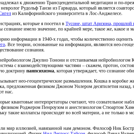
ринадлежал к движению Трансцендентальной медитации и по-пре
невролог Рудольф Танзи из Гарварда, который является соавтор
Сигел
из Калифорнийского университета в Лос-Анджелесе.
страциях, которые я посетил в
Тусоне, штат Аризона, прошлой 
сознание имело значение, по крайней мере, такое же, какое и 
рию информации в 1940-х годах, чтобы количественно оценить
его
. Все теории, основанные на информации, являются нео-геоц
ествование сознания.
нейробиологом Джулио Тонони и отстаиваемая нейробиологом 
система с взаимодействующими частями – скажем, протон, состо
кую доктрину
панпсихизма
, которая утверждает, что сознание об
ызывает нео-геоцентрические размышления. Кошка в коробке жив
ника, предложенная физиком Джоном Уилером десятилетия назад, 
от нас.
орые квантовые интерпретаторы считают, что сознательное наб
я физиком Роджером Пенроузом и анестезиологом Стюартом Хамеро
ку такие коллапсы происходят во всей материи, а не только в м
я ли мир иллюзией, навязанной нам демоном. Философ Ник Бостр
цивилизацией. Физик
Нил Деграсс Тайсон
, философ Дэвид Чалме