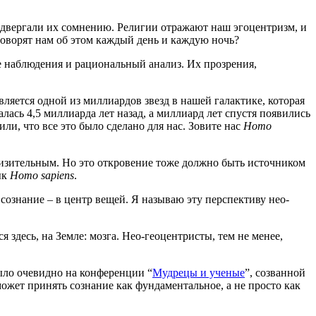
одвергали их сомнению. Религии отражают наш эгоцентризм, и
 говорят нам об этом каждый день и каждую ночь?
е наблюдения и рациональный анализ. Их прозрения,
вляется одной из миллиардов звезд в нашей галактике, которая
лась 4,5 миллиарда лет назад, а миллиард лет спустя появились
и, что все это было сделано для нас. Зовите нас
Homo
низительным. Но это откровение тоже должно быть источником
ык
Homo sapiens
.
ознание – в центр вещей. Я называю эту перспективу нео-
 здесь, на Земле: мозга. Нео-геоцентристы, тем не менее,
ыло очевидно на конференции “
Мудрецы и ученые
”, созванной
ожет принять сознание как фундаментальное, а не просто как