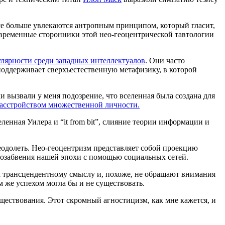
все больше увлекаются антропным принципом, который гласит,
Современные сторонники этой нео-геоцентрической тавтологии
лярности среди западных интеллектуалов
. Они часто
, поддерживает сверхъестественную метафизику, в которой
и вызвали у меня подозрение, что вселенная была создана для
асстройством множественной личности.
еленная Уилера и “it from bit”, слияние теории информации и
еодолеть. Нео-геоцентризм представляет собой проекцию
мозабвения нашей эпохи с помощью социальных сетей.
к трансцендентному смыслу и, похоже, не обращают внимания
м же успехом могла бы и не существовать.
уществования. Этот скромный агностицизм, как мне кажется, и