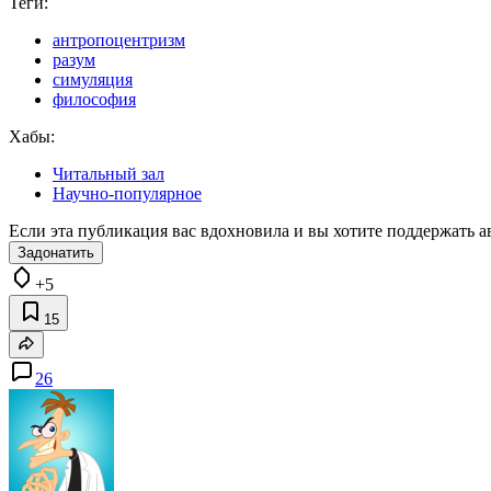
Теги:
антропоцентризм
разум
симуляция
философия
Хабы:
Читальный зал
Научно-популярное
Если эта публикация вас вдохновила и вы хотите поддержать а
Задонатить
+5
15
26