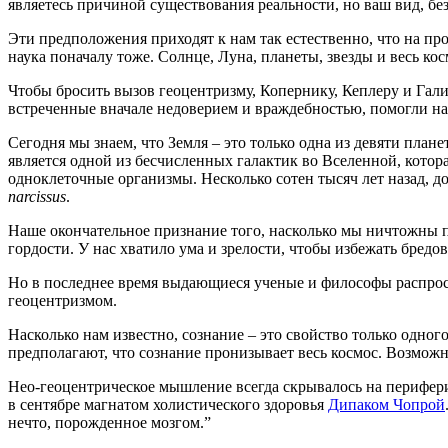
являетесь причиной существования реальности, но ваш вид, без
Эти предположения приходят к нам так естественно, что на п
наука поначалу тоже. Солнце, Луна, планеты, звезды и весь ко
Чтобы бросить вызов геоцентризму, Копернику, Кеплеру и Гал
встреченные вначале недоверием и враждебностью, помогли н
Сегодня мы знаем, что Земля – это только одна из девяти план
является одной из бесчисленных галактик во Вселенной, котора
одноклеточные организмы. Несколько сотен тысяч лет назад, д
narcissus
.
Наше окончательное признание того, насколько мы ничтожны 
гордости. У нас хватило ума и зрелости, чтобы избежать бред
Но в последнее время выдающиеся ученые и философы распрост
геоцентризмом.
Насколько нам известно, сознание – это свойство только одного
предполагают, что сознание пронизывает весь космос. Возможно
Нео-геоцентрическое мышление всегда скрывалось на перифери
в сентябре магнатом холистического здоровья
Дипаком Чопрой
нечто, порожденное мозгом.”