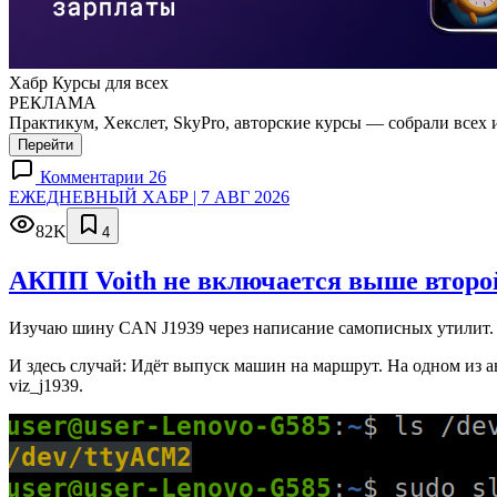
Хабр Курсы для всех
РЕКЛАМА
Практикум, Хекслет, SkyPro, авторские курсы — собрали всех 
Перейти
Комментарии 26
ЕЖЕДНЕВНЫЙ ХАБР | 7 АВГ 2026
82K
4
АКПП Voith не включается выше второй
Изучаю шину CAN J1939 через написание самописных утилит. 
И здесь случай: Идёт выпуск машин на маршрут. На одном из а
viz_j1939.