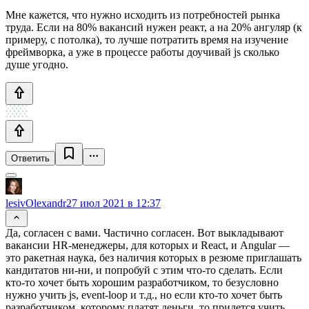
Мне кажется, что нужно исходить из потребностей рынка
труда. Если на 80% вакансий нужен реакт, а на 20% ангуляр (к
примеру, с потолка), то лучше потратить время на изучение
фреймворка, а уже в процессе работы доучивай js сколько
душе угодно.
Ответить
lesivOlexandr
27 июл 2021 в 12:37
Да, согласен с вами. Частично согласен. Вот выкладывают
вакансии HR-менеджеры, для которых и React, и Angular —
это ракетная наука, без наличия которых в резюме приглашать
кандитатов ни-ни, и попробуй с этим что-то сделать. Если
кто-то хочет быть хорошим разработчиком, то безусловно
нужно учить js, event-loop и т.д., но если кто-то хочет быть
разработчиком, которому платят деньги, то придется учить