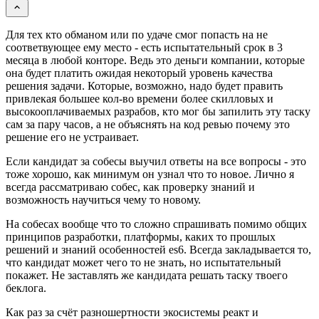
Для тех кто обманом или по удаче смог попасть на не
соответвующее ему место - есть испытательный срок в 3
месяца в любой конторе. Ведь это деньги компании, которые
она будет платить ожидая некоторый уровень качества
решения задачи. Которые, возможно, надо будет править
привлекая большее кол-во времени более скилловых и
высокооплачиваемых разрабов, кто мог бы запилить эту таску
сам за пару часов, а не объяснять на код ревью почему это
решение его не устраивает.
Если кандидат за собесы выучил ответы на все вопросы - это
тоже хорошо, как минимум он узнал что то новое. Лично я
всегда рассматриваю собес, как проверку знаний и
возможность научиться чему то новому.
На собесах вообще что то сложно спрашивать помимо общих
принципов разработки, платформы, каких то прошлых
решений и знаний особенностей es6. Всегда закладывается то,
что кандидат может чего то не знать, но испытательный
покажет. Не заставлять же кандидата решать таску твоего
беклога.
Как раз за счёт разношертности экосистемы реакт и