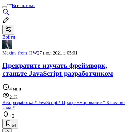
Все потоки
Войти
Maxim_from_HW
27 июл 2021 в 05:01
Прекратите изучать фреймворк,
станьте JavaScript-разработчиком
4 мин
21K
Веб-разработка
*
JavaScript
*
Программирование
*
Качество
кода
*
+2
64