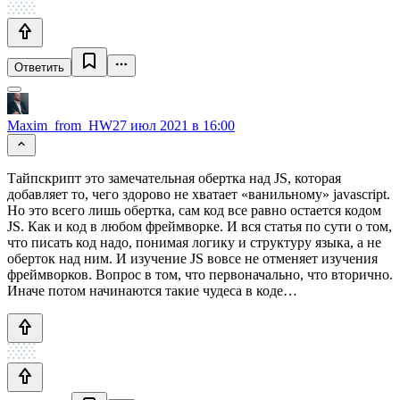
Ответить
Maxim_from_HW
27 июл 2021 в 16:00
Тайпскрипт это замечательная обертка над JS, которая
добавляет то, чего здорово не хватает «ванильному» javascript.
Но это всего лишь обертка, сам код все равно остается кодом
JS. Как и код в любом фреймворке. И вся статья по сути о том,
что писать код надо, понимая логику и структуру языка, а не
оберток над ним. И изучение JS вовсе не отменяет изучения
фреймворков. Вопрос в том, что первоначально, что вторично.
Иначе потом начинаются такие чудеса в коде…