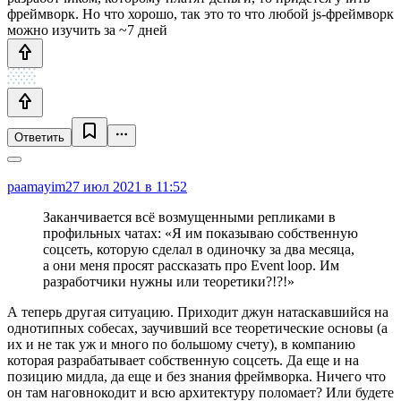
фреймворк. Но что хорошо, так это то что любой js-фреймворк
можно изучить за ~7 дней
Ответить
paamayim
27 июл 2021 в 11:52
Заканчивается всё возмущенными репликами в
профильных чатах: «Я им показываю собственную
соцсеть, которую сделал в одиночку за два месяца,
а они меня просят рассказать про Event loop. Им
разработчики нужны или теоретики?!?!»
А теперь другая ситуацию. Приходит джун натаскавшийся на
однотипных собесах, заучивший все теоретические основы (а
их и не так уж и много по большому счету), в компанию
которая разрабатывает собственную соцсеть. Да еще и на
позицию мидла, да еще и без знания фреймворка. Ничего что
он там наговнокодит и всю архитектуру поломает? Или будете