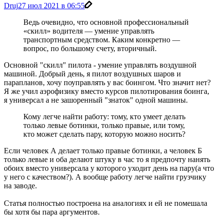
Druj
27 июл 2021 в 06:55
Ведь очевидно, что основной профессиональный
«скилл» водителя — умение управлять
транспортным средством. Каким конкретно —
вопрос, по большому счету, вторичный.
Основной "скилл" пилота - умение управлять воздушной
машиной. Добрый день, я пилот воздушных шаров и
парапланов, хочу поуправлять у вас боингом. Что значит нет?
Я же учил аэрофизику вместо курсов пилотирования боинга,
я универсал а не зашоренный "знаток" одной машины.
Кому легче найти работу: тому, кто умеет делать
только левые ботинки, только правые, или тому,
кто может сделать пару, которую можно носить?
Если человек А делает только правые ботинки, а человек Б
только левые и оба делают штуку в час то я предпочту нанять
обоих вместо универсала у которого уходит день на пару(а что
у него с качеством?). А вообще работу легче найти грузчику
на заводе.
Статья полностью построена на аналогиях и ей не помешала
бы хотя бы пара аргументов.