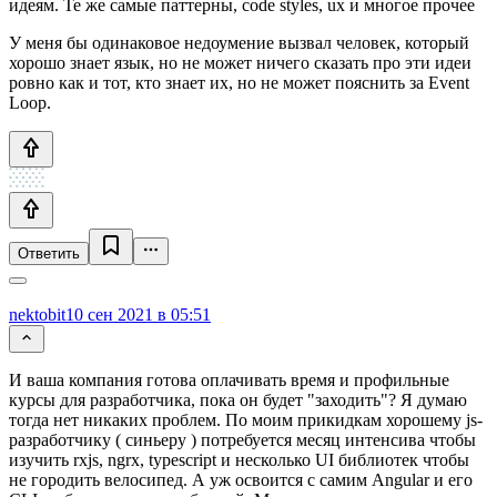
идеям. Те же самые паттерны, code styles, ux и многое прочее
У меня бы одинаковое недоумение вызвал человек, который
хорошо знает язык, но не может ничего сказать про эти идеи
ровно как и тот, кто знает их, но не может пояснить за Event
Loop.
Ответить
nektobit
10 сен 2021 в 05:51
И ваша компания готова оплачивать время и профильные
курсы для разработчика, пока он будет "заходить"? Я думаю
тогда нет никаких проблем. По моим прикидкам хорошему js-
разработчику ( синьеру ) потребуется месяц интенсива чтобы
изучить rxjs, ngrx, typescript и несколько UI библиотек чтобы
не городить велосипед. А уж освоится с самим Angular и его