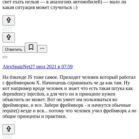
свет ехать нельзя — в аналогиях автомобилей) — мало ли
какая ситуация может случиться :-)
Ответить
AlexSpaizNet
27 июл 2021 в 07:59
На бэкенде JS тоже самое. Приходит человек который работал
с фреймворком X. Начинаешь спрашивать че да как там. Ну
вот например вроде человек и знает что есть такая штука как
dependency injection, а для чего он в принципе нужен
объяснить не может. Вот он умеет им пользоваться во
фреймворке, и все. Забери фреймворк - и начнутся обычные
require() везде и вся... потому что человек учил фреймворк а не
общие принципы и практики.