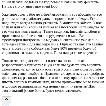
с ним часами бодаться на код ревью и баги за ним фиксить?
Ну да, зато он знает про event loop...
Уже много лет работаю с фреймворками и вот абсолютно все
равно мне что сработает раньше промис или таймаут. Если
надо будет всегда можно уточнить. 5 минут это займет. А вот
если ui или асинхронная логика вся построена на таймаутах то
это уже извините шляпа. Такие вещи как Imediate functions и
прототипы вообще я считаю рудименты языка. Все
фреймворки построены на модулях и синтаксис уже давно
есть адекватный для наследования. Однако так как это важная
часть js core то на собесах вас будут 80% времени будут об
спрашивать и задавать задачки. Пока наизусть не выучите.
Только что это даст если вы идете на позицию react
разработчика к примеру? И уж если вы думаете что выучить
фреймворк легко, то как насчет всего сопутствующего? Либы,
state management выбрать. Правильную архитектуру подобрать
для проекта, раскидать бизнес и ui логику правильно чтобы не
писать лапшу в компонентах, чтобы приложение было гибким
и хорошо расширяемым, код понятным и читаемым? Для
этого знаний js core боюсь будет недостаточным.