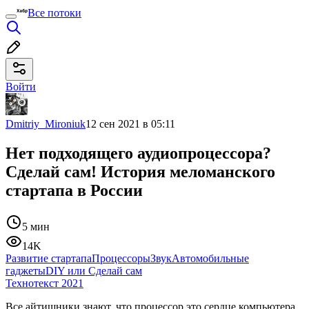
Все потоки
Войти
Dmitriy_Mironiuk
12 сен 2021 в 05:11
Нет подходящего аудиопроцессора?
Сделай сам! История меломанского
стартапа в России
5 мин
14K
Развитие стартапа
Процессоры
Звук
Автомобильные
гаджеты
DIY или Сделай сам
Технотекст 2021
Все айтишники знают, что процессор это сердце компьютера,