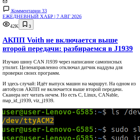
Комментарии 33
ЕЖЕДНЕВНЫЙ ХАБР | 7 АВГ 2026
42K
3
АКПП Voith не включается выше
второй передачи: разбираемся в J1939
Изучаю шину CAN J1939 через написание самописных
утилит. Целенаправленно отключал датчик наддува для
проверки своих программ.
И здесь случай: Идёт выпуск машин на маршрут. На одном из
автобусов АКПП не включается выше второй передачи.
Сканера нет читать нечем. Но есть C, Linux, CANable,
map_id_j1939, viz_j1939.