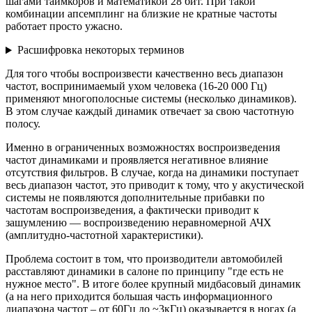
шагами таймкоров и математикой 28 бит. При такой
комбинации апсемплинг на близкие не кратные частоты
работает просто ужасно.
Расшифровка некоторых терминов
Для того чтобы воспроизвести качественно весь диапазон
частот, воспринимаемый ухом человека (16-20 000 Гц)
применяют многополосные системы (несколько динамиков).
В этом случае каждый динамик отвечает за свою частотную
полосу.
Именно в ограниченных возможностях воспроизведения
частот динамиками и проявляется негативное влияние
отсутствия фильтров. В случае, когда на динамики поступает
весь диапазон частот, это приводит к тому, что у акустической
системы не появляются дополнительные прибавки по
частотам воспроизведения, а фактически приводит к
зашумлению — воспроизведению неравномерной АЧХ
(амплитудно-частотной характеристики).
Проблема состоит в том, что производители автомобилей
расставляют динамики в салоне по принципу "где есть не
нужное место". В итоге более крупный мидбасовый динамик
(а на него приходится большая часть информационного
диапазона частот – от 60Гц до ~3кГц) оказывается в ногах (а