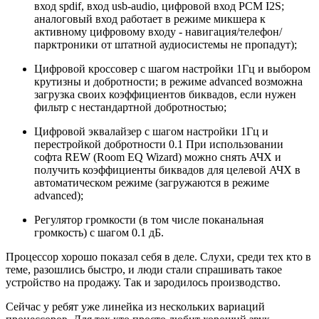
вход spdif, вход usb-audio, цифровой вход PCM I2S;
аналоговый вход работает в режиме микшера к
активному цифровому входу - навигация/телефон/
парктроники от штатной аудиосистемы не пропадут);
Цифровой кроссовер с шагом настройки 1Гц и выбором
крутизны и добротности; в режиме advanced возможна
загрузка своих коэффициентов биквадов, если нужен
фильтр с нестандартной добротностью;
Цифровой эквалайзер с шагом настройки 1Гц и
перестройкой добротности 0.1 При использовании
софта REW (Room EQ Wizard) можно снять АЧХ и
получить коэффициенты биквадов для целевой АЧХ в
автоматическом режиме (загружаются в режиме
advanced);
Регулятор громкости (в том числе поканальная
громкость) с шагом 0.1 дБ.
Процессор хорошо показал себя в деле. Слухи, среди тех кто в
теме, разошлись быстро, и люди стали спрашивать такое
устройство на продажу. Так и зародилось производство.
Сейчас у ребят уже линейка из нескольких вариаций