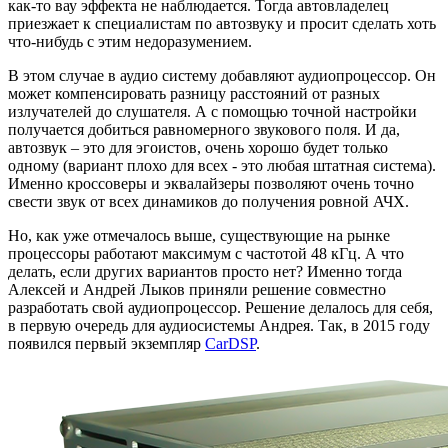
как-то вау эффекта не наблюдается. Тогда автовладелец
приезжает к специалистам по автозвуку и просит сделать хоть
что-нибудь с этим недоразумением.
В этом случае в аудио систему добавляют аудиопроцессор. Он
может компенсировать разницу расстояний от разных
излучателей до слушателя. А с помощью точной настройки
получается добиться равномерного звукового поля. И да,
автозвук – это для эгоистов, очень хорошо будет только
одному (вариант плохо для всех - это любая штатная система).
Именно кроссоверы и эквалайзеры позволяют очень точно
свести звук от всех динамиков до получения ровной АЧХ.
Но, как уже отмечалось выше, существующие на рынке
процессоры работают максимум с частотой 48 кГц. А что
делать, если других вариантов просто нет? Именно тогда
Алексей и Андрей Лыков приняли решение совместно
разработать свой аудиопроцессор. Решение делалось для себя,
в первую очередь для аудиосистемы Андрея. Так, в 2015 году
появился первый экземпляр
CarDSP
.