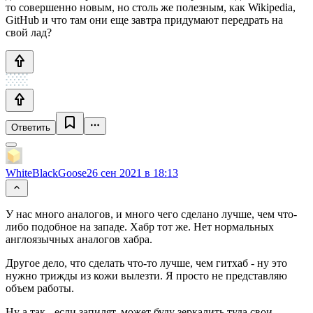
то совершенно новым, но столь же полезным, как Wikipedia,
GitHub и что там они еще завтра придумают передрать на
свой лад?
Ответить
WhiteBlackGoose
26 сен 2021 в 18:13
У нас много аналогов, и много чего сделано лучше, чем что-
либо подобное на западе. Хабр тот же. Нет нормальных
англоязычных аналогов хабра.
Другое дело, что сделать что-то лучше, чем гитхаб - ну это
нужно трижды из кожи вылезти. Я просто не представляю
объем работы.
Ну а так - если запилят, может буду зеркалить туда свои