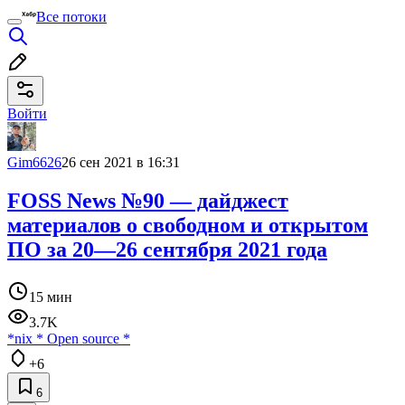
Все потоки
Войти
Gim6626
26 сен 2021 в 16:31
FOSS News №90 — дайджест
материалов о свободном и открытом
ПО за 20—26 сентября 2021 года
15 мин
3.7K
*nix
*
Open source
*
+6
6