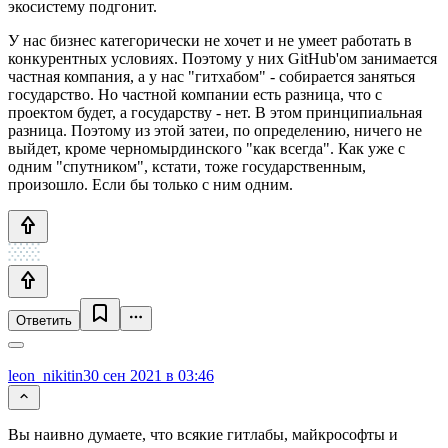
экосистему подгонит.
У нас бизнес категорически не хочет и не умеет работать в
конкурентных условиях. Поэтому у них GitHub'ом занимается
частная компания, а у нас "гитхабом" - собирается заняться
государство. Но частной компании есть разница, что с
проектом будет, а государству - нет. В этом принципиальная
разница. Поэтому из этой затеи, по определению, ничего не
выйдет, кроме черномырдинского "как всегда". Как уже с
одним "спутником", кстати, тоже государственным,
произошло. Если бы только с ним одним.
Ответить
leon_nikitin
30 сен 2021 в 03:46
Вы наивно думаете, что всякие гитлабы, майкрософты и