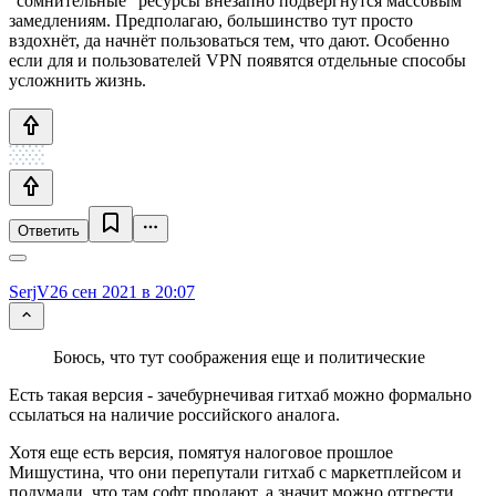
"сомнительные" ресурсы внезапно подвергнутся массовым
замедлениям. Предполагаю, большинство тут просто
вздохнёт, да начнёт пользоваться тем, что дают. Особенно
если для и пользователей VPN появятся отдельные способы
усложнить жизнь.
Ответить
SerjV
26 сен 2021 в 20:07
Боюсь, что тут соображения еще и политические
Есть такая версия - зачебурнечивая гитхаб можно формально
ссылаться на наличие российского аналога.
Хотя еще есть версия, помятуя налоговое прошлое
Мишустина, что они перепутали гитхаб с маркетплейсом и
подумали, что там софт продают, а значит можно отгрести