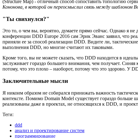
(Structure Map) - отличный способ сопоставить топологию сер
Кононова, в которой он переосмыслил связь между шаблоном Bo
"Ты свихнулся?"
Это то, о чем вы, вероятно, думаете прямо сейчас. Однако я н
конференции DDD Europe 2016 сам Эрик Эванс заявил, что реа
приняли ее за способ реализации DDD. Видите ли, тактически
выполнения DDD, но многие считают их таковыми.
Кроме того, вы не можете сказать, что DDD находится в идеал
заслуживает гораздо большего внимания, чем получает. Синяя к
потому, что это плохо – наоборот, потому что это здорово. У 
Заключительные мысли
Я никоим образом не собирался принижать важность тактическо
контексте. Помимо Domain Model существует гораздо больше ш
реализованы даже в проектах, не относящихся к DDD, и проект
Теги:
ddd
анализ и проектирование систем
программирование