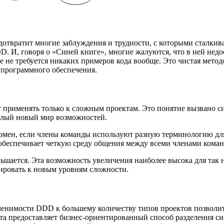
твратит многие заблуждения и трудности, с которыми сталкива
. И, говоря о «Синей книге», многие жалуются, что в ней недо
е не требуется никаких примеров кода вообще. Это чистая мето
 программного обеспечения.
ет применять только к сложным проектам. Это понятие вызвано
 целый новый мир возможностей.
-домен, если члены команды используют разную терминологию для
 обеспечивает четкую среду общения между всеми членами кома
ньшается. Эта возможность увеличения наиболее высока для так 
ировать к новым уровням сложности.
енимости DDD к большему количеству типов проектов позволит
 предоставляет бизнес-ориентированный способ разделения сис