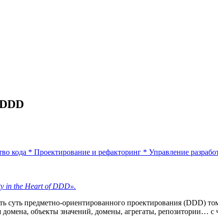
е DDD
тво кода
*
Проектирование и рефакторинг
*
Управление разрабо
y in the Heart of DDD».
 суть предметно-ориентированного проектирования (DDD) тому, 
 домена, объекты значений, домены, агрегаты, репозитории… с ч