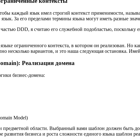
 ограниченные контексты
чтобы каждый язык имел строгий контекст применимости, назы
язык. За его пределами термины языка могут иметь разные знач
частью DDD, я считаю его служебной подобластью, поскольку е
языке ограниченного контекста, в котором он реализован. Но ка
пно несколько вариантов, и это наша следующая остановка. Име
omain): Реализация домена
гики бизнес-домена:
Domain Model)
 предметной области. Выбранный вами шаблон должен быть дос
ре развития бизнеса и роста сложности единого языка шаблон ре