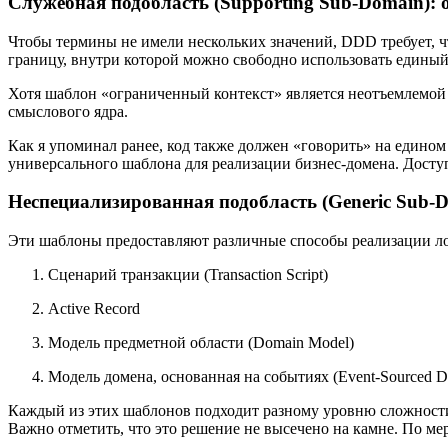
Служебная подобласть (Supporting Sub-Domain):
Чтобы термины не имели нескольких значений, DDD требует, 
границу, внутри которой можно свободно использовать единый 
Хотя шаблон «ограниченный контекст» является неотъемлемой 
смыслового ядра.
Как я упоминал ранее, код также должен «говорить» на едином 
универсального шаблона для реализации бизнес-домена. Досту
Неспециализированная подобласть (Generic Sub-D
Эти шаблоны предоставляют различные способы реализации ло
Сценарий транзакции (Transaction Script)
Active Record
Модель предметной области (Domain Model)
Модель домена, основанная на событиях (Event-Sourced 
Каждый из этих шаблонов подходит разному уровню сложности
Важно отметить, что это решение не высечено на камне. По ме