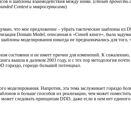
висов и шаблоны взаимодействия между ними. (
стоит прочесть 
unded Context и микросервисами
)
е думаю, что мое предложение – убрать тактические шаблоны из D
лизация Domain Model, описанная в «Синей книге», была задума
е шаблоны моделирования никогда не предназначались для того
ьном состоянии и не имеет причин для изменений. К сожалению, 
нига вышла в далеком 2003 году, и с тех пор методология почти
DDD гораздо, гораздо больший потенциал.
го моделирования. Напротив, эта тема заслуживает гораздо бол
аблонов и больше способов их реализации, чем может поместить
 может следовать принципам DDD, даже если в нем нет единого 