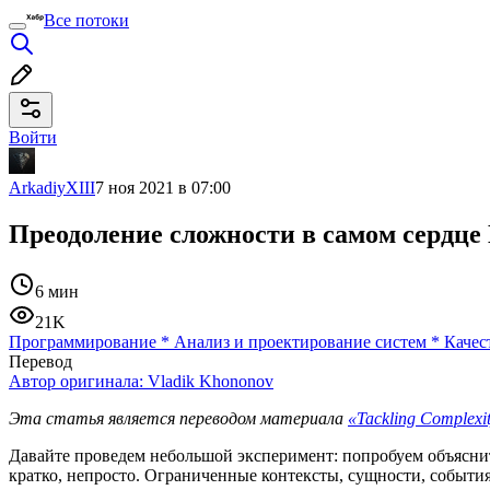
Все потоки
Войти
ArkadiyXIII
7 ноя 2021 в 07:00
Преодоление сложности в самом сердц
6 мин
21K
Программирование
*
Анализ и проектирование систем
*
Качес
Перевод
Автор оригинала:
Vladik Khononov
Эта статья является переводом материала
«Tackling Complexit
Давайте проведем небольшой эксперимент: попробуем объяснить
кратко, непросто. Ограниченные контексты, сущности, события