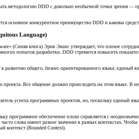
овать методологию DDD с довольно необычной точки зрения — 
ается основное конкурентное преимущество DDD и каковы средст
quitous Language)
Software» (Синяя книга) Эрик Эванс утверждает, что плохое сотр
многих попыток разработки. DDD стремится повысить показатели 
к развитию общего, бизнес-ориентированного языка: единый язы
о проекта. Все общение должно происходить на этом языке. В н
затель успеха программных проектов, но, поскольку единый язы
ольку программное обеспечение плохо справляется с неоднознач
 часто слова имеют разное значение в разных контекстах. Чтобы
й контекст (Bounded Context).