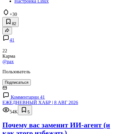
Настройка Linux
+30
82
41
22
Карма
@pax
Пользователь
Подписаться
Комментарии 41
ЕЖЕДНЕВНЫЙ ХАБР | 8 АВГ 2026
54K
5
Почему вас заменит ИИ‑агент (и
как этого избежать)