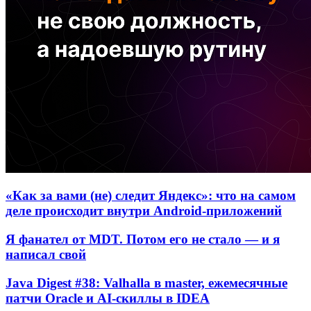
«Как за вами (не) следит Яндекс»: что на самом
деле происходит внутри Android-приложений
Я фанател от MDT. Потом его не стало — и я
написал свой
Java Digest #38: Valhalla в master, ежемесячные
патчи Oracle и AI-скиллы в IDEA