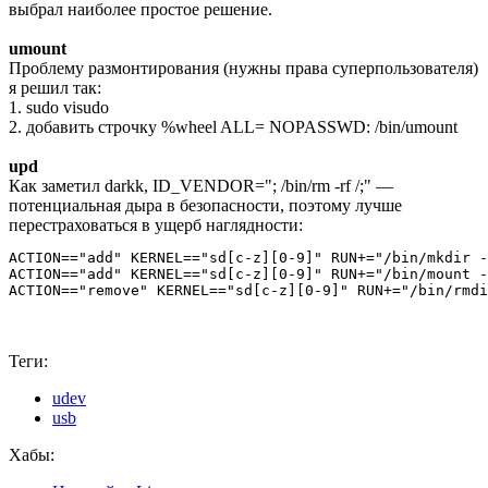
выбрал наиболее простое решение.
umount
Проблему размонтирования (нужны права суперпользователя)
я решил так:
1. sudo visudo
2. добавить строчку %wheel ALL= NOPASSWD: /bin/umount
upd
Как заметил darkk, ID_VENDOR="; /bin/rm -rf /;" —
потенциальная дыра в безопасности, поэтому лучше
перестраховаться в ущерб наглядности:
ACTION=="add" KERNEL=="sd[c-z][0-9]" RUN+="/bin/mkdir -
ACTION=="add" KERNEL=="sd[c-z][0-9]" RUN+="/bin/mount -
ACTION=="remove" KERNEL=="sd[c-z][0-9]" RUN+="/bin/rmdi
Теги:
udev
usb
Хабы: