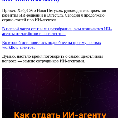
Привет, Хабр! Это Илья Петухов, руководитель проектов
развития ИИ-решений в Directum. Сегодня я продолжаю
серию статей про ИИ-агентов:
В первой части статьи мы разобрались, чем отличаются ИИ-
агенты от чат-ботов и ассистентов.
Во второй остановились подробнее на преимуществах
workflow-агентов.
Думаю, настало время поговорить о самом щекотливом
вопросе — замене сотрудников ИИ-агентами.