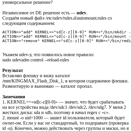
универсальное решение?
Независимое от DE решение есть —
udev
.
Создаём новый файл /etc/udev/rules.d/automount.rules со
следующим содержанием:
ACTION=="add" KERNEL=="sd[c-z][0-9]" RUN+="/bin/mkdir -
ACTION=="add" KERNEL=="sd[c-z][0-9]" RUN+="/bin/mount -
ACTION=="remove" KERNEL=="sd[c-z][0-9]" RUN+="/bin/rmdi
Укажем udev-у, что появилось новое правило:
sudo udevadm control --reload-rules
Результат
Вставляю флешку и вижу каталог
/mnt/KINGMAX_Flash_Disk_1, в котором содержимое флешки.
Размонтирую и вынимаю — каталог пропал.
Замечания
1. KERNEL==«sd[c-z][0-9]» — значит, что будет срабатывать
на все устройства вида /dev/sdc1 /dev/sdc2, /dev/sdg7. У меня 2
жестких диска: sda и sdb, поэтому я начал regex с «с».
2. mount -o uid=1000 — зашит id пользователя, который будет
owner-ом. Если у вас не стандартный, то подправьте (проверка
id -u). Конечно, можно действовать через группы и маски, но я