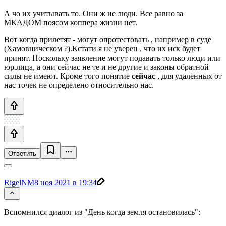
А чо их учитывать то. Они ж не люди. Все равно за
МКАДОМ
поясом коппера жизни нет.
Вот когда прилетят - могут опротестовать , например в суде
(Хамовническом ?).Кстати я не уверен , что их иск будет
принят. Поскольку заявление могут подавать только люди или
юр.лица, а они сейчас не те и не другие и законы обратной
силы не имеют. Кроме того понятие
сейчас
, для удаленных от
нас точек не определено относительно нас.
Ответить
RigelNM
8 ноя 2021 в 19:34
Вспомнился диалог из "День когда земля остановилась":