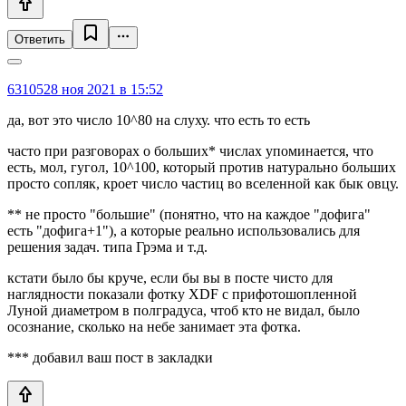
Ответить
631052
8 ноя 2021 в 15:52
да, вот это число 10^80 на слуху. что есть то есть
часто при разговорах о больших* числах упоминается, что
есть, мол, гугол, 10^100, который против натурально больших
просто сопляк, кроет число частиц во вселенной как бык овцу.
** не просто "большие" (понятно, что на каждое "дофига"
есть "дофига+1"), а которые реально использовались для
решения задач. типа Грэма и т.д.
кстати было бы круче, если бы вы в посте чисто для
наглядности показали фотку XDF с прифотошопленной
Луной диаметром в полградуса, чтоб кто не видал, было
осознание, сколько на небе занимает эта фотка.
*** добавил ваш пост в закладки