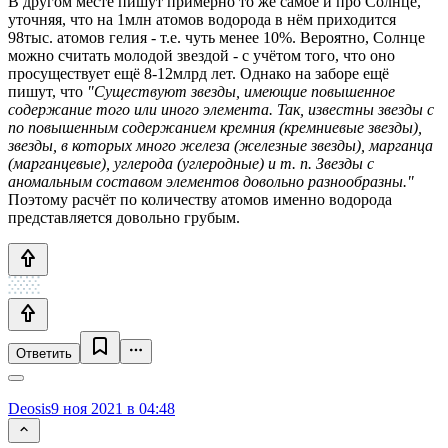
В другом месте пишут примерно то же самое и про Солнце,
уточняя, что на 1млн атомов водорода в нём приходится
98тыс. атомов гелия - т.е. чуть менее 10%. Вероятно, Солнце
можно считать молодой звездой - с учётом того, что оно
просуществует ещё 8-12млрд лет. Однако на заборе ещё
пишут, что
"Существуют звезды, имеющие повышенное
содержание того или иного элемента. Так, известны звезды с
по повышенным содержанием кремния (кремниевые звезды),
звезды, в которых много железа (железные звезды), марганца
(марганцевые), углерода (углеродные) и т. п. Звезды с
аномальным составом элементов довольно разнообразны."
Поэтому расчёт по количеству атомов именно водорода
представляется довольно грубым.
Ответить
Deosis
9 ноя 2021 в 04:48