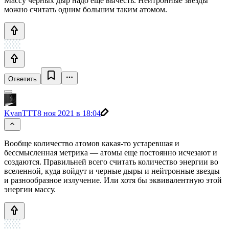
Массу чёрных дыр надо ещё вычесть. Нейтронные звёзды
можно считать одним большим таким атомом.
Ответить
KvanTTT
8 ноя 2021 в 18:04
Вообще количество атомов какая-то устаревшая и
бессмысленная метрика — атомы еще постоянно исчезают и
создаются. Правильней всего считать количество энергии во
вселенной, куда войдут и черные дыры и нейтронные звезды
и разнообразное излучение. Или хотя бы эквивалентную этой
энергии массу.