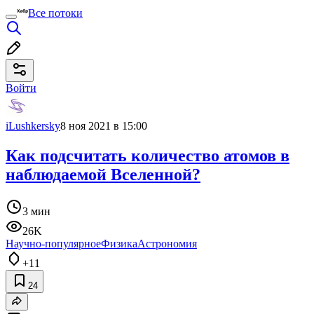
Все потоки
Войти
iLushkersky
8 ноя 2021 в 15:00
Как подсчитать количество атомов в
наблюдаемой Вселенной?
3 мин
26K
Научно-популярное
Физика
Астрономия
+11
24