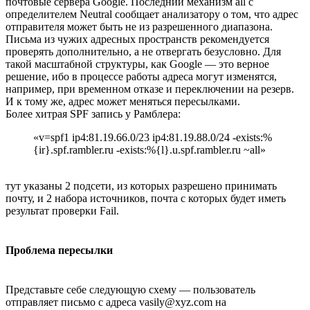
почтовые сервера Google. Последний механизм all c
определителем Neutral сообщает анализатору о том, что адрес
отправителя может быть не из разрешенного диапазона.
Письма из чужих адресных пространств рекомендуется
проверять дополнительно, а не отвергать безусловно. Для
такой масштабной структуры, как Google — это верное
решение, ибо в процессе работы адреса могут изменятся,
например, при временном отказе и переключении на резерв.
И к тому же, адрес может меняться пересылками.
Более хитрая SPF запись у Рамблера:
«v=spf1 ip4:81.19.66.0/23 ip4:81.19.88.0/24 -exists:%
{ir}.spf.rambler.ru -exists:%{l}.u.spf.rambler.ru ~all»
тут указаны 2 подсети, из которых разрешено принимать
почту, и 2 набора источников, почта с которых будет иметь
результат проверки Fail.
Проблема пересылки
Представьте себе следующую схему — пользователь
отправляет письмо с адреса vasily@xyz.com на