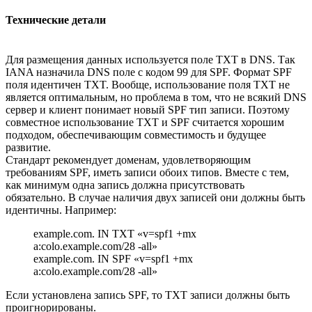
Технические детали
Для размещения данных используется поле TXT в DNS. Так
IANA назначила DNS поле с кодом 99 для SPF. Формат SPF
поля идентичен TXT. Вообще, использование поля TXT не
является оптимальным, но проблема в том, что не всякий DNS
сервер и клиент понимает новый SPF тип записи. Поэтому
совместное использование TXT и SPF считается хорошим
подходом, обеспечивающим совместимость и будущее
развитие.
Стандарт рекомендует доменам, удовлетворяющим
требованиям SPF, иметь записи обоих типов. Вместе с тем,
как минимум одна запись должна присутствовать
обязательно. В случае наличия двух записей они должны быть
идентичны. Например:
example.com. IN TXT «v=spf1 +mx
a:colo.example.com/28 -all»
example.com. IN SPF «v=spf1 +mx
a:colo.example.com/28 -all»
Если установлена запись SPF, то TXT записи должны быть
проигнорированы.