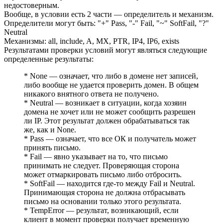
недостоверным.
Вообще, в условии есть 2 части — определитель и механизм.
Определители могут быть: "+" Pass, "-" Fail, "~" SoftFail, "?"
Neutral
Механизмы: all, include, A, MX, PTR, IP4, IP6, exists
Результатами проверки условий могут являться следующие
определенные результаты:
* None — означает, что либо в домене нет записей,
либо вообще не удается проверить домен. В общем
никакого внятного ответа не получено.
* Neutral — возникает в ситуации, когда хозяин
домена не хочет или не может сообщить разрешен
ли IP. Этот результат должен обрабатываться так
же, как и None.
* Pass — означает, что все ОК и получатель может
принять письмо.
* Fail — явно указывает на то, что письмо
принимать не следует. Проверяющая сторона
может отмаркировать письмо либо отбросить.
* SoftFail — находится где-то между Fail и Neutral.
Принимающая сторона не должна отбрасывать
письмо на основании только этого результата.
* TempError — результат, возникающий, если
клиент в момент проверки получает временную