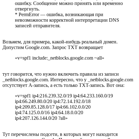
ошибку. Сообщение можно принять или временно
отвергнуть.
* PermError — ошибка, возникающая при
невозможности корректной интерпретации DNS
записей отправителя.
Возьмем, для примера, какой-нибудь реальный домен.
Допустим Google.com. Запрос TXT возвращает
«v=spf1 include:_netblocks.google.com ~all»
тут говорится, что нужно включить правила из записи
_netblocks.google.com. Интересно, что у _netblocks.google.com
отсутствует A-запись, а есть только TXT-запись. Вот она:
«v=spf1 ip4:216.239.32.0/19 ip4:64.233.160.0/19
ip4:66.249.80.0/20 ip4:72.14.192.0/18
ip4:209.85.128.0/17 ip4:66.102.0.0/20
ip4:74.125.0.0/16 ip4:64.18.0.0/20
ip4:207.126.144.0/20 ?all»
Тут перечислены подсети, в которых могут находится