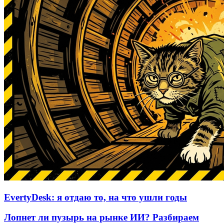
EvertyDesk: я отдаю то, на что ушли годы
Лопнет ли пузырь на рынке ИИ? Разбираем