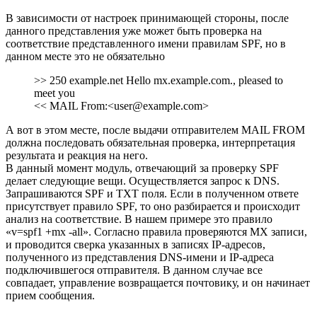
В зависимости от настроек принимающей стороны, после
данного представления уже может быть проверка на
соответствие представленного имени правилам SPF, но в
данном месте это не обязательно
>> 250 example.net Hello mx.example.com., pleased to
meet you
<< MAIL From:<user@example.com>
А вот в этом месте, после выдачи отправителем MAIL FROM
должна последовать обязательная проверка, интерпретация
результата и реакция на него.
В данный момент модуль, отвечающий за проверку SPF
делает следующие вещи. Осуществляется запрос к DNS.
Запрашиваются SPF и TXT поля. Если в полученном ответе
присутствует правило SPF, то оно разбирается и происходит
анализ на соответствие. В нашем примере это правило
«v=spf1 +mx -all». Согласно правила проверяются MX записи,
и проводится сверка указанных в записях IP-адресов,
полученного из представления DNS-имени и IP-адреса
подключившегося отправителя. В данном случае все
совпадает, управление возвращается почтовику, и он начинает
прием сообщения.