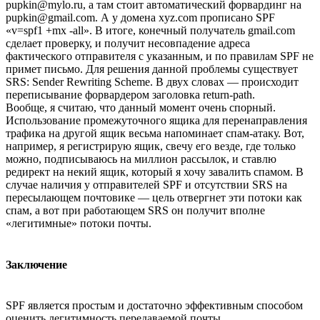
pupkin@mylo.ru, а там стоит автоматический форвардинг на
pupkin@gmail.com. А у домена xyz.com прописано SPF
«v=spf1 +mx -all». В итоге, конечный получатель gmail.com
сделает проверку, и получит несовпадение адреса
фактического отправителя с указанным, и по правилам SPF не
примет письмо. Для решения данной проблемы существует
SRS: Sender Rewriting Scheme. В двух словах — происходит
переписывание форвардером заголовка return-path.
Вообще, я считаю, что данный момент очень спорный.
Использование промежуточного ящика для перенаправления
трафика на другой ящик весьма напоминает спам-атаку. Вот,
например, я регистрирую ящик, свечу его везде, где только
можно, подписываюсь на миллион рассылок, и ставлю
редирект на некий ящик, который я хочу завалить спамом. В
случае наличия у отправителей SPF и отсутствии SRS на
пересылающем почтовике — цель отвергнет эти потоки как
спам, а вот при работающем SRS он получит вполне
«легитимные» потоки почты.
Заключение
SPF является простым и достаточно эффективным способом
оценить легитимность передаваемой почты.