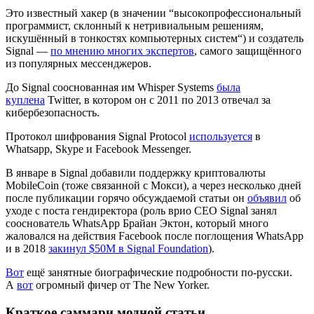
Это известный хакер (в значении “высокопрофессиональный
программист, склонный к нетривиальным решениям,
искушённый в тонкостях компьютерных систем“) и создатель
Signal —
по мнению многих экспертов
, самого защищённого
из популярных мессенджеров.
До Signal сооснованная им Whisper Systems
была
куплена
Twitter, в котором он с 2011 по 2013 отвечал за
кибербезопасность.
Протокол шифрования Signal Protocol
используется
в
Whatsapp, Skype и Facebook Messenger.
В январе в Signal добавили поддержку криптовалюты
MobileCoin (тоже связанной с Мокси), а через несколько дней
после публикации горячо обсуждаемой статьи он
объявил
об
уходе с поста гендиректора (роль врио CEO Signal занял
сооснователь WhatsApp Брайан Эктон, который много
жаловался на действия Facebook после поглощения WhatsApp
и в 2018
закинул $50M в Signal Foundation
).
Вот
ещё занятные биографические подробности по-русски.
А
вот
огромный фичер от The New Yorker.
Краткое саммари модной статьи