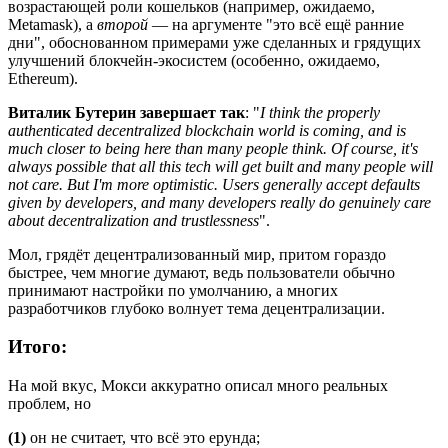
возрастающей роли кошельков (например, ожидаемо,
Metamask), а
второй
— на аргументе "это всё ещё ранние
дни", обоснованном примерами уже сделанных и грядущих
улучшений блокчейн-экосистем (особенно, ожидаемо,
Ethereum).
Виталик Бутерин завершает так
: "
I think the properly
authenticated decentralized blockchain world is coming, and is
much closer to being here than many people think. Of course, it's
always possible that all this tech will get built and many people will
not care. But I'm more optimistic. Users generally accept defaults
given by developers, and many developers really do genuinely care
about decentralization and trustlessness
".
Мол, грядёт децентрализованный мир, притом гораздо
быстрее, чем многие думают, ведь пользователи обычно
принимают настройки по умолчанию, а многих
разработчиков глубоко волнует тема децентрализации.
Итого:
На мой вкус, Мокси аккуратно описал много реальных
проблем, но
(1)
он не считает, что всё это ерунда;