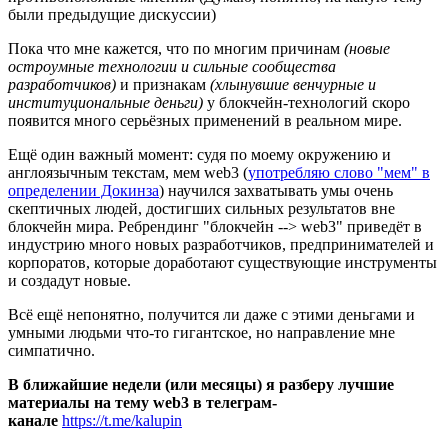
были предыдущие дискуссии)
Пока что мне кажется, что по многим причинам
(новые
остроумные технологии и сильные сообщества
разработчиков)
и признакам
(хлынувшие венчурные и
институциональные деньги)
у блокчейн-технологий скоро
появится много серьёзных применений в реальном мире.
Ещё один важный момент: судя по моему окружению и
англоязычным текстам, мем web3 (
употребляю слово "мем" в
определении Докинза
) научился захватывать умы очень
скептичных людей, достигших сильных результатов вне
блокчейн мира. Ребрендинг "блокчейн --> web3" приведёт в
индустрию много новых разработчиков, предпринимателей и
корпоратов, которые доработают существующие инструменты
и создадут новые.
Всё ещё непонятно, получится ли даже с этими деньгами и
умными людьми что-то гигантское, но направление мне
симпатично.
В ближайшие недели (или месяцы) я разберу лучшие
материалы на тему web3 в телеграм-
канале
https://t.me/kalupin