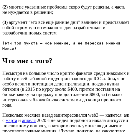
(2)
многие указанные проблемы скоро будут решены, а часть
не нуждается в решении;
(3)
аргумент “это всё ещё ранние дни” валиден и представляет
собой огромную возможность для разработчиков и
разработчиц новых систем
(эти три пункта — моё мнение, а не пересказ мнения
Мокси)
Что мне с того?
Несмотря на большое число крипто-фанатов среди знакомых и
работу в сей забавной индустрии задолго до ICO-хайпа
,
я не
особо верил в потенциал децентрализации, поздно купил
биткоин (в 2015 по курсу около $400, притом поставил на
бирже заявку на продажу при достижении $800, эх) и мало
интересовался блокчейн-экосистемами до конца прошлого
года.
Несколько месяцев назад заинтересовался web3 — кажется, аж
с
марта
и
апреля
2020 я не видел подобного накала дискуссий
по сложному вопросу, в котором очень умные люди имеют
противоположные мнения. (Думаю, понятно, на какую тему