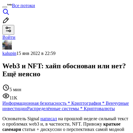
Все потоки
Войти
kalupin
15 янв 2022 в 22:59
Web3 и NFT: хайп обоснован или нет?
Ещё неясно
5 мин
11K
Информационная безопасность
*
Криптография
*
Венчурные
инвестиции
Распределённые системы
*
Криптовалюты
Основатель Signal
написал
на прошлой неделе сильный текст
о проблемах web3 и, в частности, NFT. Привожу
краткое
саммари
статьи + дискуссии о перспективах самой модной