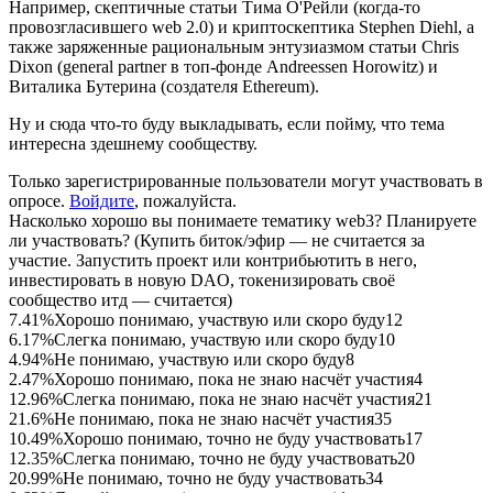
Например, скептичные статьи Тима О'Рейли (когда-то
провозгласившего web 2.0) и криптоскептика Stephen Diehl, а
также заряженные рациональным энтузиазмом статьи Chris
Dixon (general partner в топ-фонде Andreessen Horowitz) и
Виталика Бутерина (создателя Ethereum).
Ну и сюда что-то буду выкладывать, если пойму, что тема
интересна здешнему сообществу.
Только зарегистрированные пользователи могут участвовать в
опросе.
Войдите
, пожалуйста.
Насколько хорошо вы понимаете тематику web3? Планируете
ли участвовать? (Купить биток/эфир — не считается за
участие. Запустить проект или контрибьютить в него,
инвестировать в новую DAO, токенизировать своё
сообщество итд — считается)
7.41%
Хорошо понимаю, участвую или скоро буду
12
6.17%
Слегка понимаю, участвую или скоро буду
10
4.94%
Не понимаю, участвую или скоро буду
8
2.47%
Хорошо понимаю, пока не знаю насчёт участия
4
12.96%
Слегка понимаю, пока не знаю насчёт участия
21
21.6%
Не понимаю, пока не знаю насчёт участия
35
10.49%
Хорошо понимаю, точно не буду участвовать
17
12.35%
Слегка понимаю, точно не буду участвовать
20
20.99%
Не понимаю, точно не буду участвовать
34