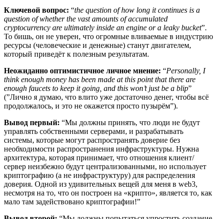
Ключевой вопрос:
“
the question of how long it continues is a
question of whether the vast amounts of accumulated
cryptocurrency are ultimately inside an engine or a leaky bucket
”.
То бишь, он не уверен, что огромные вливаемые в индустрию
ресурсы (человеческие и денежные) станут двигателем,
который приведёт к полезным результатам.
Неожиданно оптимистичное личное мнение:
“
Personally, I
think enough money has been made at this point that there are
enough faucets to keep it going, and this won’t just be a blip
”
(”Лично я думаю, что влито уже достаточно денег, чтобы всё
продолжалось, и это не окажется просто пузырём”).
Вывод первый:
“Мы должны принять, что люди не будут
управлять собственными серверами, и разрабатывать
системы, которые могут распространять доверие без
необходимости распространения инфраструктуры. Нужна
архитектура, которая принимает, что отношения клиент/
сервер неизбежно будут централизованными, но использует
криптографию (а не инфраструктуру) для распределения
доверия. Одной из удивительных вещей для меня в web3,
несмотря на то, что он построен на «крипто», является то, как
мало там задействовано криптографии!”
Вывод второй:
“Мы должны попытаться упростить создание