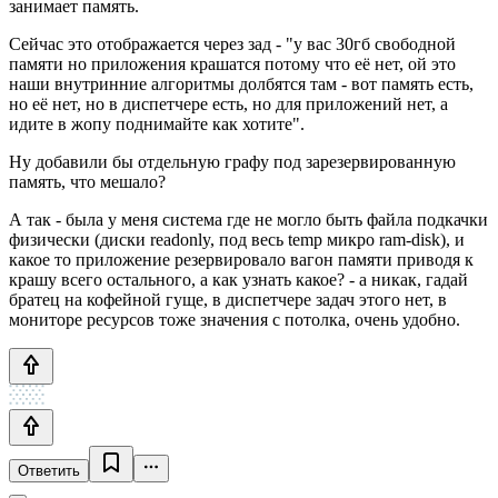
занимает память.
Сейчас это отображается через зад - "у вас 30гб свободной
памяти но приложения крашатся потому что её нет, ой это
наши внутринние алгоритмы долбятся там - вот память есть,
но её нет, но в диспетчере есть, но для приложений нет, а
идите в жопу поднимайте как хотите".
Ну добавили бы отдельную графу под зарезервированную
память, что мешало?
А так - была у меня система где не могло быть файла подкачки
физически (диски readonly, под весь temp микро ram-disk), и
какое то приложение резервировало вагон памяти приводя к
крашу всего остального, а как узнать какое? - а никак, гадай
братец на кофейной гуще, в диспетчере задач этого нет, в
мониторе ресурсов тоже значения с потолка, очень удобно.
Ответить