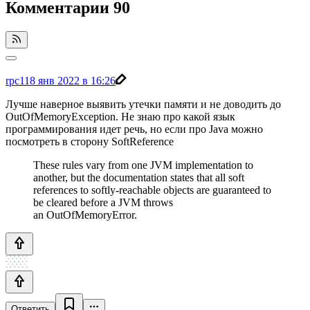
Комментарии
90
rpc1
18 янв 2022 в 16:26
Лучше наверное выявить утечки памяти и не доводить до
OutOfMemoryException. Не знаю про какой язык
программирования идет речь, но если про Java можно
посмотреть в сторону SoftReference
These rules vary from one JVM implementation to
another, but the documentation states that all soft
references to softly-reachable objects are guaranteed to
be cleared before a JVM throws
an OutOfMemoryError.
Ответить