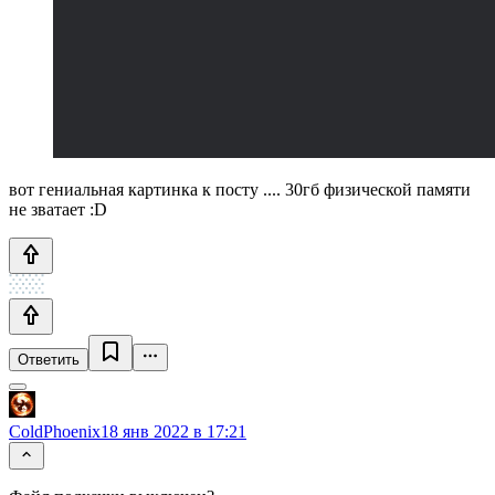
вот гениальная картинка к посту .... 30гб физической памяти
не зватает :D
Ответить
ColdPhoenix
18 янв 2022 в 17:21