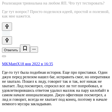
Реализация тривиальна на любом ЯП. Что тут тестировать?
Где тут вопрос? Просто поделился идеей, простой и полезной,
как мне кажется.
Ответить
MKMatriX
18 янв 2022 в 16:35
Где-то тут была подобная история. Еще про приставки. Один
джун перед релизом нашел баг, исправить смог, но оперативки
не хватало. Пошел к лиду, говорит так и так, вот никак не
хватает. Лид посмотрел, спросил все ли тот попробовал, и
удовлетворившись ответом удалил маллок на пару килобайт в
самом начале инициализации. Джун офигевши посмотрел, а
лид и говорит, всегда не хватает под конец, поэтому в начале
немного мусора закладываю.