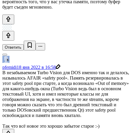
вероятность того, что у вас утечка памяти, поэтому буфер
будет съеден мгновенно.
Ответить
pfemidi
18 янв 2022 в 16:58
В незабываемом Turbo Vision для DOS именно так и делалось,
называлось AFAIR «safety pool». Память резервировалась в
этот safety pool при старте, а когда возникало «Out of memory»
для какого-нибудь окна (Turbo Vision ведь был в основном
текстовый UI, хотя и имел некоторые классы не для
отображения на экране, в частности те же streams, короче
говоря можно сказать что это был древний текстовый и
только DOSовский предшественник Qt) этот safety pool
освобождался и памяти вновь хватало.
Так что всё новое это хорошо забытое старое :-)