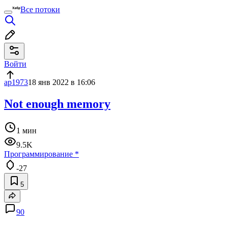
Все потоки
Войти
ap1973
18 янв 2022 в 16:06
Not enough memory
1 мин
9.5K
Программирование
*
-27
5
90