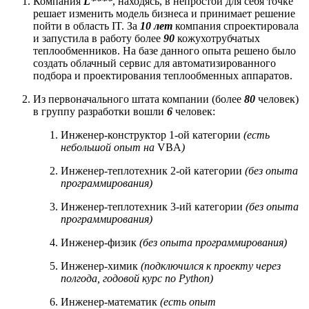
Компания
L****
, находясь, в непростой для себя точке
решает изменить модель бизнеса и принимает решение
пойти в область IT. За
10 лет
компания спроектировала
и запустила в работу более
90
кожухотрубчатых
теплообменников. На базе данного опыта решено было
создать облачный сервис для автоматизированного
подбора и проектирования теплообменных аппаратов.
Из первоначального штата компании (более
80
человек)
в группу разработки вошли
6
человек:
Инженер-конструктор 1-ой категории
(есть
небольшой опыт на
VBA
)
Инженер-теплотехник 2-ой категории
(без опыта
программирования)
Инженер-теплотехник 3-ий категории
(без опыта
программирования)
Инженер-физик
(без опыта программирования)
Инженер-химик
(подключился к проекту через
полгода, годовой курс по Python)
Инженер-математик
(есть опыт