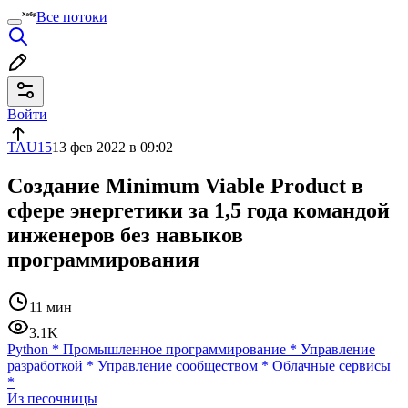
Все потоки
Войти
TAU15
13 фев 2022 в 09:02
Создание Minimum Viable Product в
сфере энергетики за 1,5 года командой
инженеров без навыков
программирования
11 мин
3.1K
Python
*
Промышленное программирование
*
Управление
разработкой
*
Управление сообществом
*
Облачные сервисы
*
Из песочницы