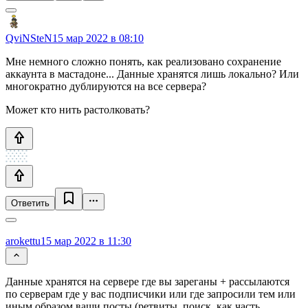
QviNSteN
15 мар 2022 в 08:10
Мне немного сложно понять, как реализовано сохранение
аккаунта в мастадоне... Данные хранятся лишь локально? Или
многократно дублируются на все сервера?
Может кто нить растолковать?
Ответить
arokettu
15 мар 2022 в 11:30
Данные хранятся на сервере где вы зареганы + рассылаются
по серверам где у вас подписчики или где запросили тем или
иным образом ваши посты (ретвиты, поиск, как часть