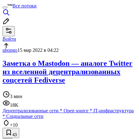
Все потоки
Войти
ubongo
15 мар 2022 в 04:22
Заметка о Mastodon — аналоге Twitter
из вселенной децентрализованных
соцсетей Fediverse
3 мин
18K
Децентрализованные сети
*
Open source
*
IT-инфраструктура
*
Социальные сети
+10
43