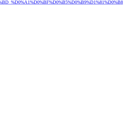
8%D0%BD_%D0%A1%D0%BF%D0%B5%D0%B9%D1%81%D0%B8