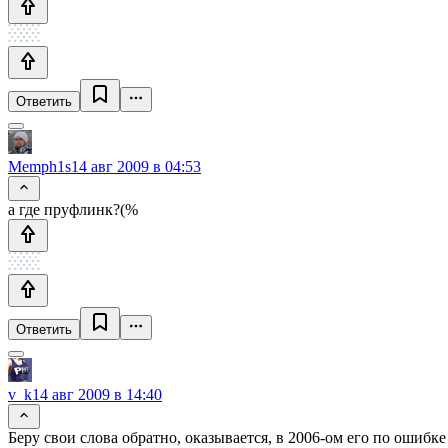
Ответить
Memph1s
14 авг 2009 в 04:53
а где пруфлинк?(%
Ответить
v_k
14 авг 2009 в 14:40
Беру свои слова обратно, оказывается, в 2006-ом его по ошибк