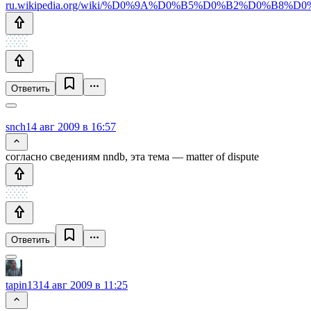
ru.wikipedia.org/wiki/%D0%9A%D0%B5%D0%B2%D0%B
Ответить
snch
14 авг 2009 в 16:57
согласно сведениям nndb, эта тема — matter of dispute
Ответить
tapin13
14 авг 2009 в 11:25