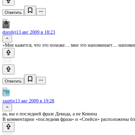
Ответить
dorofej
13 авг 2009 в 18:23
«Мне кажется, что это похоже… мне это напоминает… напомин
Ответить
zaartix
13 авг 2009 в 19:28
аа, вы о последней фразе Девида, а не Кевина
В комментарии «последняя фраза» и «Спейси» расположены близ