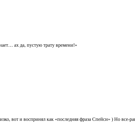
ает… ах да, пустую трату времени!»
ко, вот и воспринял как «последняя фраза Спейси» ) Но все-ра