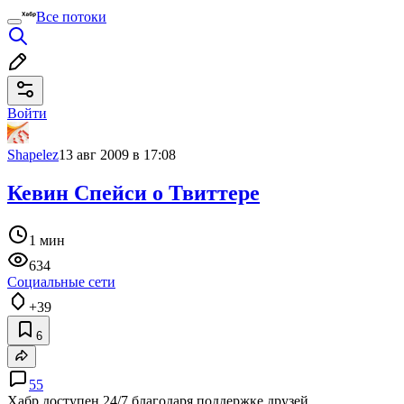
Все потоки
Войти
Shapelez
13 авг 2009 в 17:08
Кевин Спейси о Твиттере
1 мин
634
Социальные сети
+39
6
55
Хабр доступен 24/7 благодаря поддержке друзей