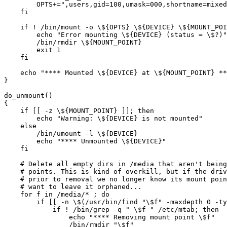
        OPTS+=",users,gid=100,umask=000,shortname=mixed
    fi

    if ! /bin/mount -o \${OPTS} \${DEVICE} \${MOUNT_POI
        echo "Error mounting \${DEVICE} (status = \$?)"

        /bin/rmdir \${MOUNT_POINT}

        exit 1

    fi

    echo "**** Mounted \${DEVICE} at \${MOUNT_POINT} **
}

do_unmount()

{

    if [[ -z \${MOUNT_POINT} ]]; then

        echo "Warning: \${DEVICE} is not mounted"

    else

        /bin/umount -l \${DEVICE}

        echo "**** Unmounted \${DEVICE}"

    fi

    # Delete all empty dirs in /media that aren't being
    # points. This is kind of overkill, but if the driv
    # prior to removal we no longer know its mount poin
    # want to leave it orphaned...

    for f in /media/* ; do

        if [[ -n \$(/usr/bin/find "\$f" -maxdepth 0 -ty
            if ! /bin/grep -q " \$f " /etc/mtab; then

                echo "**** Removing mount point \$f"

                /bin/rmdir "\$f"
