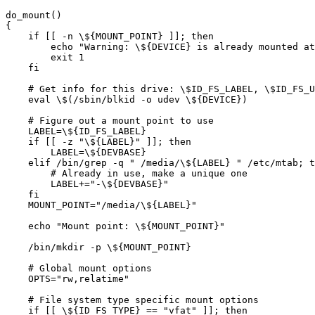
do_mount()

{

    if [[ -n \${MOUNT_POINT} ]]; then

        echo "Warning: \${DEVICE} is already mounted at
        exit 1

    fi

    # Get info for this drive: \$ID_FS_LABEL, \$ID_FS_U
    eval \$(/sbin/blkid -o udev \${DEVICE})

    # Figure out a mount point to use

    LABEL=\${ID_FS_LABEL}

    if [[ -z "\${LABEL}" ]]; then

        LABEL=\${DEVBASE}

    elif /bin/grep -q " /media/\${LABEL} " /etc/mtab; t
        # Already in use, make a unique one

        LABEL+="-\${DEVBASE}"

    fi

    MOUNT_POINT="/media/\${LABEL}"

    echo "Mount point: \${MOUNT_POINT}"

    /bin/mkdir -p \${MOUNT_POINT}

    # Global mount options

    OPTS="rw,relatime"

    # File system type specific mount options

    if [[ \${ID_FS_TYPE} == "vfat" ]]; then
