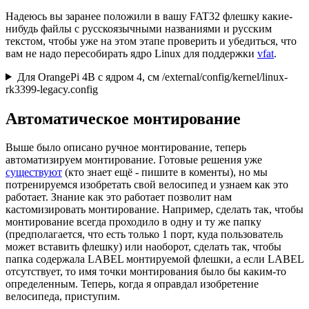
Надеюсь вы заранее положили в вашу FAT32 флешку какие-
нибудь файлы с русскоязычными названиями и русским
текстом, чтобы уже на этом этапе проверить и убедиться, что
вам не надо пересобирать ядро Linux для поддержки
vfat
.
Для OrangePi 4B с ядром 4, см /external/config/kernel/linux-
rk3399-legacy.config
Автоматическое монтирование
Выше было описано ручное монтирование, теперь
автоматизируем монтирование. Готовые решения уже
существуют
(кто знает ещё - пишите в коменты), но мы
потренируемся изобретать свой велосипед и узнаем как это
работает. Знание как это работает позволит нам
кастомизировать монтирование. Например, сделать так, чтобы
монтирование всегда проходило в одну и ту же папку
(предполагается, что есть только 1 порт, куда пользователь
может вставить флешку) или наоборот, сделать так, чтобы
папка содержала LABEL монтируемой флешки, а если LABEL
отсутствует, то имя точки монтирования было бы каким-то
определенным. Теперь, когда я оправдал изобретение
велосипеда, приступим.