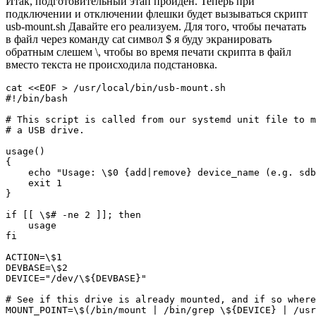
Итак, подготовительный этап пройден. Теперь при
подключении и отключении флешки будет вызываться скрипт
usb-mount.sh Давайте его реализуем. Для того, чтобы печатать
в файл через команду cat символ $ я буду экранировать
обратным слешем \, чтобы во время печати скрипта в файл
вместо текста не происходила подстановка.
cat <<EOF > /usr/local/bin/usb-mount.sh

#!/bin/bash

# This script is called from our systemd unit file to m
# a USB drive.

usage()

{

    echo "Usage: \$0 {add|remove} device_name (e.g. sdb
    exit 1

}

if [[ \$# -ne 2 ]]; then

    usage

fi

ACTION=\$1

DEVBASE=\$2

DEVICE="/dev/\${DEVBASE}"

# See if this drive is already mounted, and if so where

MOUNT_POINT=\$(/bin/mount | /bin/grep \${DEVICE} | /usr