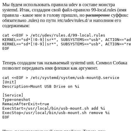
Мы будем использовать правила udev в составе монстра
systemd. Итак, создадим свой файл-правило 99-local.rules (имя
правила - какое мне в голову пришло, но
расширение
суффикс
обязательно .rules) по пути /etc/udev/rules.d/ и наполним его
содержимым:
cat <<EOF > /etc/udev/rules.d/99-local.rules

KERNEL=="sd*[!0-9]|sr*", SUBSYSTEMS=="usb", ACTION=="ad
KERNEL=="sd*[!0-9]|sr*", SUBSYSTEMS=="usb", ACTION=="re
EOF
Теперь создадим так называемый systemd unit. Символ Собака
позволит передавать имя флешки как аргумент.
cat <<EOF > /etc/systemd/system/usb-mount@.service

[Unit]

Description=Mount USB Drive on %i

[Service]

Type=oneshot

RemainAfterExit=true

ExecStart=/usr/local/bin/usb-mount.sh add %i

ExecStop=/usr/local/bin/usb-mount.sh remove %i

EOF