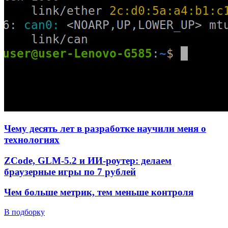
Чему десять лет в разработке научили меня о
технологиях
ZCode, GLM-5.2 и ИИ-роутер: делаем
браузерные игры по 7 рублей
Чем больше метрик, тем меньше контроля
В подборку