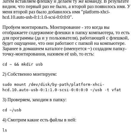
Затем вставляем флешку и делаем ту же команду. В результате
видим, что первый раз не было, а второй раз появилось имя. У
меня второй раз было добавилось имя "platform-xhci-
hcd.10.auto-usb-0:1:1.0-scsi-0:0:0:0".
Пробуем монтировать. Монтирование - это когда вы
отображаете содержимое флешки в папку компьютера, то есть
для программы (да и у пользователя), работающей с флешкой,
будет ощущение, что они работают с папкой на компьютере.
Заранее в домашнем каталоге (именуется ~) создадим папку-
точку-монтирования, назовем её usb, то есть:
cd ~ && mkdir usb
2) Собственно монтируем:
sudo mount /dev/disk/by-path/platform-xhci-
hcd.10.auto-usb-0:1:1.0-scsi-0:0:0:0 ~/usb -t vfat
3) Проверяем, заходим в папку:
cd ~/usb
4) Смотрим какие есть файлы в ней:
ls