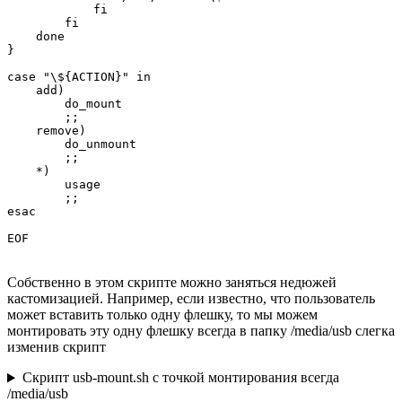
            fi

        fi

    done

}

case "\${ACTION}" in

    add)

        do_mount

        ;;

    remove)

        do_unmount

        ;;

    *)

        usage

        ;;

esac

EOF
Собственно в этом скрипте можно заняться недюжей
кастомизацией. Например, если известно, что пользователь
может вставить только одну флешку, то мы можем
монтировать эту одну флешку всегда в папку /media/usb слегка
изменив скрипт
Скрипт usb-mount.sh с точкой монтирования всегда
/media/usb