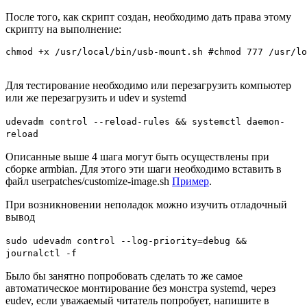
После того, как скрипт создан, необходимо дать права этому
скрипту на выполнение:
chmod +x /usr/local/bin/usb-mount.sh #chmod 777 /usr/l
Для тестирование необходимо или перезагрузить компьютер
или же перезагрузить и udev и systemd
udevadm control --reload-rules && systemctl daemon-
reload
Описанные выше 4 шага могут быть осуществлены при
сборке armbian. Для этого эти шаги необходимо вставить в
файл userpatches/customize-image.sh
Пример
.
При возникновении неполадок можно изучить отладочный
вывод
sudo udevadm control --log-priority=debug &&
journalctl -f
Было бы занятно попробовать сделать то же самое
автоматическое монтирование без монстра systemd, через
eudev, если уважаемый читатель попробует, напишите в