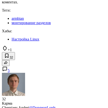
коментах.
Теги:
armbian
монтирование разделов
Хабы:
Настройка Linux
+1
32
5
32
Карма
Cherniaev Andrei
@DungeonLords