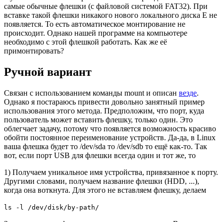
самые обычные флешки (с файловой системой FAT32). При
вставке такой флешки никакого нового локального диска E не
появляется. То есть автоматическое монтирование не
происходит. Однако нашей программе на компьютере
необходимо с этой флешкой работать. Как же её
примонтировать?
Ручной вариант
Связан с использованием команды mount и описан
везде
.
Однако я постараюсь привести довольно занятный пример
использования этого метода. Предположим, что порт, куда
пользователь может вставить флешку, только один. Это
облегчает задачу, потому что появляется возможность красиво
обойти постоянное переименование устройств. Да-да, в Linux
ваша флешка будет то /dev/sda то /dev/sdb то ещё как-то. Так
вот, если порт USB для флешки всегда один и тот же, то
1) Получаем уникальное имя устройства, привязанное к порту.
Другими словами, получаем название флешки (HDD, ...),
когда она воткнута. Для этого не вставляем флешку, делаем
ls -l /dev/disk/by-path/