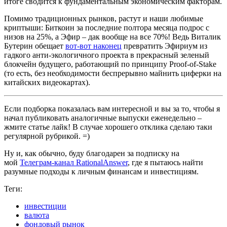
итоге сводится к фундаментальным экономическим факторам.
Помимо традиционных рынков, растут и наши любимые
криптыши: Биткоин за последние полтора месяца подрос с
низов на 25%, а Эфир – дак вообще на все 70%! Ведь Виталик
Бутерин обещает
вот-вот наконец
превратить Эфириум из
гадкого анти-экологичного проекта в прекрасный зеленый
блокчейн будущего, работающий по принципу Proof-of-Stake
(то есть, без необходимости беспрерывно майнить циферки на
китайских видеокартах).
Если подборка показалась вам интересной и вы за то, чтобы я
начал публиковать аналогичные выпуски еженедельно –
жмите статье лайк! В случае хорошего отклика сделаю таки
регулярной рубрикой. =)
Ну и, как обычно, буду благодарен за подписку на
мой
Телеграм-канал RationalAnswer
, где я пытаюсь найти
разумные подходы к личным финансам и инвестициям.
Теги:
инвестиции
валюта
фондовый рынок