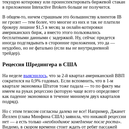
текущую котировку или проинспектировать биржевой стакан
в приложении Interactive Brokers больше не получится.
В общем-то, ничем страшным это большинству клиентов IB
не грозит — тем более, что многие из них и так не платили
брокеру лишние $1,5 в месяц за онлайн-котировки
американских бирж, а вместо этого пользовались
бесплатными данными с задержкой. Ну, сейчас придется
иногда подглядывать в сторонние приложения, это да —
неудобно, но не фатально (если вы не внутридневной
трейдер).
Рецессия Шредингера в США
На неделе
выяснилось
, что за 2-й квартал американский ВВП
сократился на 0,9% годовых. Если вспомнить, что в 1-м
квартале экономика Штатов тоже падала — то по факту мы
имеем на руках рецессию (которую чаще всего определяют
как падение экономики в течение минимум двух кварталов
подряд).
Но с этим тезисом согласны далеко не все! Например, Джанет
Йеллен (глава Минфина США) заявила, что никакой рецессии
нет — а есть только
«необходимое замедление после роста»
.
Видимо, в скором времени стоит ждать от ребят пассажей