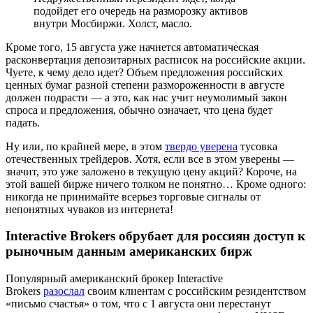
подойдет его очередь на разморозку активов
внутри Мосбиржи. Холст, масло.
Кроме того, 15 августа уже начнется автоматическая
расконвертация депозитарных расписок на российские акции.
Чуете, к чему дело идет? Объем предложения российских
ценных бумаг разной степени размороженности в августе
должен подрасти — а это, как нас учит неумолимый закон
спроса и предложения, обычно означает, что цена будет
падать.
Ну или, по крайней мере, в этом
твердо уверена
тусовка
отечественных трейдеров. Хотя, если все в этом уверены —
значит, это уже заложено в текущую цену акций? Короче, на
этой вашей бирже ничего толком не понятно… Кроме одного:
никогда не принимайте всерьез торговые сигналы от
непонятных чуваков из интернета!
Interactive Brokers обрубает для россиян доступ к
рыночным данным американских бирж
Популярный американский брокер Interactive
Brokers
разослал
своим клиентам с российским резидентством
«письмо счастья» о том, что с 1 августа они перестанут