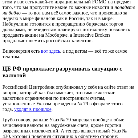
этом у вас есть какой-то иррациональный FOMO на предмет
того, что вы пропустите какие-то важные новости и
попадете
на бабло
— то вот вам всё самое важное, что произошло за
неделю в мире финансов как в России, так и в мире:
Набиуллина готовится к прекращению биржевых торгов
долларами, нерезидентам планируют потихоньку позволить
продавать акции на Мосбирже, а Interactive Brokers
продолжает щемить российских клиентов.
Видеоверсия есть
вот здесь
, а под катом — всё то же самое
текстом.
ЦБ РФ продолжает разруливать ситуацию с
валютой
Российский Центробанк опубликовал у себя на сайте ответ на
вопрос, который как бы намекает, что самые жесткие
валютные ограничения по иностранным счетам,
установленные Указом президента № 79 в феврале этого
года,
уходят в прошлое
.
Грубо говоря, раньше Указ № 79 запрещал вообще любые
зачисления валюты на зарубежные счета, кроме горстки
разрешенных исключений. А теперь вышел новый Указ №
430, который повернул ситуацию в обратную сторону: