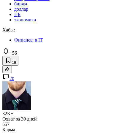
биржа
доллар
ЦБ
экономика
Хабы:
Финансы в IT
+56
19
20
32K+
Охват за 30 дней
557
Карма