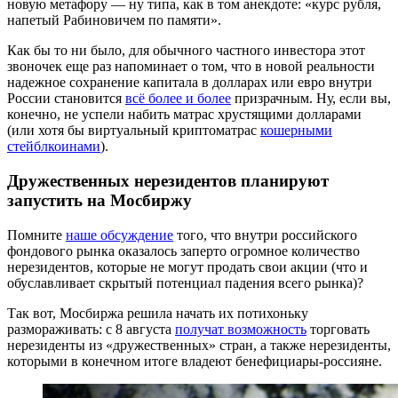
новую метафору — ну типа, как в том анекдоте: «курс рубля,
напетый Рабиновичем по памяти».
Как бы то ни было, для обычного частного инвестора этот
звоночек еще раз напоминает о том, что в новой реальности
надежное сохранение капитала в долларах или евро внутри
России становится
всё более и более
призрачным. Ну, если вы,
конечно, не успели набить матрас хрустящими долларами
(или хотя бы виртуальный криптоматрас
кошерными
стейблкоинами
).
Дружественных нерезидентов планируют
запустить на Мосбиржу
Помните
наше обсуждение
того, что внутри российского
фондового рынка оказалось заперто огромное количество
нерезидентов, которые не могут продать свои акции (что и
обуславливает скрытый потенциал падения всего рынка)?
Так вот, Мосбиржа решила начать их потихоньку
размораживать: с 8 августа
получат возможность
торговать
нерезиденты из «дружественных» стран, а также нерезиденты,
которыми в конечном итоге владеют бенефициары-россияне.