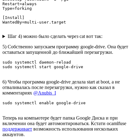
Restart=always

Type=forking

[Install]

WantedBy=multi-user.target
Шаг 4) можно было сделать через cat вот так:
5) Собственно запускаем программу google-drive. Она будет
оставаться запущенной до ближайшей перезагрузки.
sudo systemctl daemon-reload 

sudo systemctl start google-drive
6) Чтобы программа google-drive делала start at boot, а не
отваливалась после перезагрузки, нужно как сказал в
комментариях
@Anubis_I
sudo systemctl enable google-drive 
Теперь на компьютере будет папка Google Диска и при
включении она будет автомонтироваться. Кстати ocamlfuse
поддерживает
возможность использования нескольких
аккаунтов.