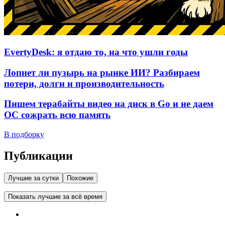
EvertyDesk: я отдаю то, на что ушли годы
Лопнет ли пузырь на рынке ИИ? Разбираем
потери, долги и производительность
Пишем терабайты видео на диск в Go и не даем
ОС сожрать всю память
В подборку
Публикации
Лучшие за сутки
Похожие
Показать лучшие за всё время