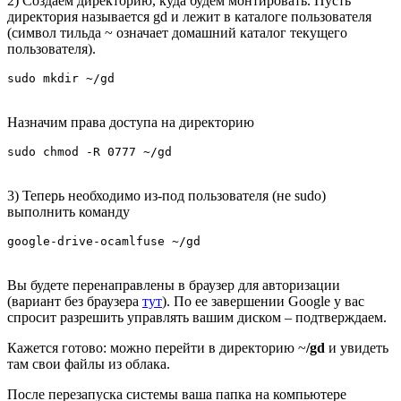
2) Создаем директорию, куда будем монтировать. Пусть
директория называется gd и лежит в каталоге пользователя
(символ тильда ~ означает домашний каталог текущего
пользователя).
sudo mkdir ~/gd
Назначим права доступа на директорию
sudo chmod -R 0777 ~/gd
3) Теперь необходимо из-под пользователя (не sudo)
выполнить команду
google-drive-ocamlfuse ~/gd
Вы будете перенаправлены в браузер для авторизации
(вариант без браузера
тут
). По ее завершении Google у вас
спросит разрешить управлять вашим диском – подтверждаем.
Кажется готово: можно перейти в директорию ~
/gd
и увидеть
там свои файлы из облака.
После перезапуска системы ваша папка на компьютере