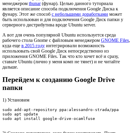
менеджером
thunar
(фунар). Целью данного туториала
является описание способа подключения Google Диска к
фунару. Этот же способ
с небольшими доработками
может
быть использован и для подключения Google Диск папки у
серверного дистрибутива вроде Ubuntu server.
А вот для очень популярной Ubuntu используется среда
рабочего стола Gnome с файловым менеджером
GNOME Files
,
куда еще
в 2015 году
интегрировали возможность
использовать свой Google Диск непосредственно из
приложения GNOME Files. Так что кто хочет всё и сразу,
ставьте Ubuntu (лично у меня комп не тянет) и не читайте
дальше.
Перейдем к созданию Google Drive
папки
1) Установим
sudo add-apt-repository ppa:alessandro-strada/ppa

sudo apt update

sudo apt install google-drive-ocamlfuse