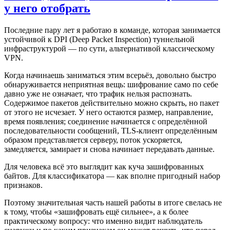
у него отобрать
Последние пару лет я работаю в команде, которая занимается
устойчивой к DPI (Deep Packet Inspection) туннельной
инфраструктурой — по сути, альтернативой классическому
VPN.
Когда начинаешь заниматься этим всерьёз, довольно быстро
обнаруживается неприятная вещь: шифрование само по себе
давно уже не означает, что трафик нельзя распознать.
Содержимое пакетов действительно можно скрыть, но пакет
от этого не исчезает. У него остаются размер, направление,
время появления; соединение начинается с определённой
последовательности сообщений, TLS-клиент определённым
образом представляется серверу, поток ускоряется,
замедляется, замирает и снова начинает передавать данные.
Для человека всё это выглядит как куча зашифрованных
байтов. Для классификатора — как вполне пригодный набор
признаков.
Поэтому значительная часть нашей работы в итоге свелась не
к тому, чтобы «зашифровать ещё сильнее», а к более
практическому вопросу: что именно видит наблюдатель