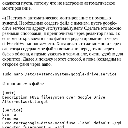
окажется пуста, потому что не настроено автоматическое
монтирование.
4) Настроим автоматическое монтирование с помощью
systemd. Необходимо создать файл с именем, пусть google-
drive.service по адресу /etc/systemd/system/ Сделать это можно
разными способами, я предпочитаю через редактор nano. То
есть мы открываем в nano файл на редактирование и через
ctrl+c ctrl+v наполняем его. Хотя делать то же можно и через
cat, тогда содержимое файла возможно передать не через
буфер обмена, а прямо указать в терминале, очень удобно для
скриптов. Далее я покажу и этот способ, а пока (создадим и)
откроем файл через nano.
sudo nano /etc/systemd/system/google-drive.service
И пропишем в файле
[Unit]

Description=FUSE filesystem over Google Drive

After=network.target

[Service]

User=a

Group=a

ExecStart=google-drive-ocamlfuse -label default ~/gd

ExecStop=fusermount -u ~/gd
