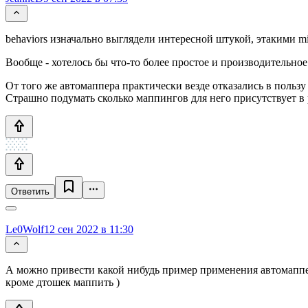
behaviors изначально выглядели интересной штукой, этакими mi
Вообще - хотелось бы что-то более простое и производительное
От того же автомаппера практически везде отказались в поль
Страшно подумать сколько маппингов для него присутствует в 
Ответить
Le0Wolf
12 сен 2022 в 11:30
А можно привести какой нибудь пример применения автомаппер
кроме дтошек маппить )