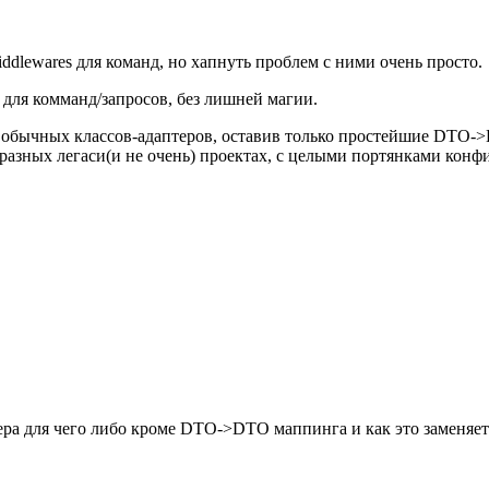
ddlewares для команд, но хапнуть проблем с ними очень просто.
 для комманд/запросов, без лишней магии.
зу обычных классов-адаптеров, оставив только простейшие DTO->
разных легаси(и не очень) проектах, с целыми портянками конфи
а для чего либо кроме DTO->DTO маппинга и как это заменяетс