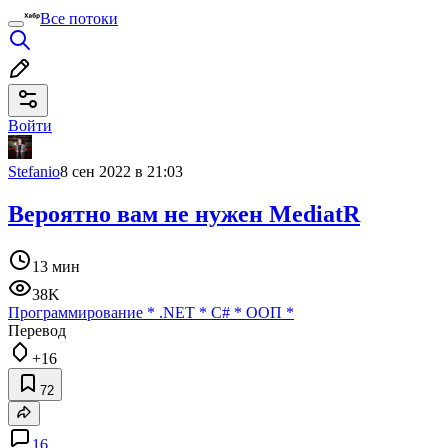
Все потоки
Войти
Stefanio
8 сен 2022 в 21:03
Вероятно вам не нужен MediatR
13 мин
38K
Программирование
*
.NET
*
C#
*
ООП
*
Перевод
+16
72
16