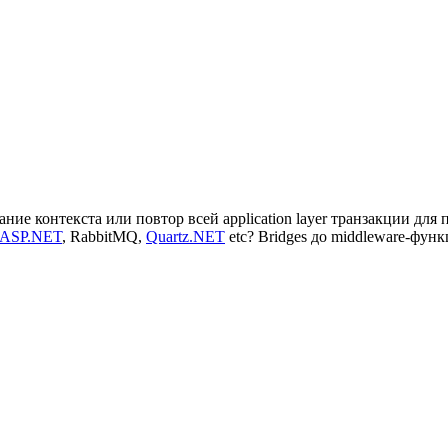
рование контекста или повтор всей application layer транзакции 
ASP.NET
, RabbitMQ,
Quartz.NET
etc? Bridges до middleware-фун