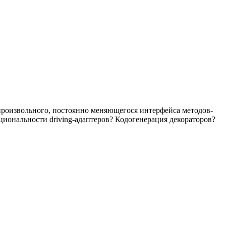
для произвольного, постоянно меняющегося интерфейса методов-
кциональности driving-адаптеров? Кодогенерация декораторов?