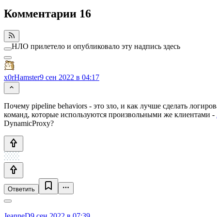
Комментарии
16
НЛО прилетело и опубликовало эту надпись здесь
x0rHamster
9 сен 2022 в 04:17
Почему pipeline behaviors - это зло, и как лучше сделать логи
команд, которые используются произвольными же клиентами -
DynamicProxy?
Ответить
JeanneD
9 сен 2022 в 07:39