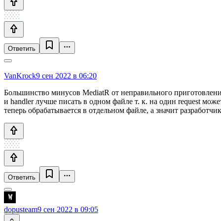
Ответить
VanKrock
9 сен 2022 в 06:20
Большинство минусов MediatR от неправильного приготовления. 
и handler лучше писать в одном файле т. к. на один request мо
теперь обрабатывается в отдельном файле, а значит разработч
Ответить
dopusteam
9 сен 2022 в 09:05