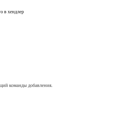
о в хендлер
ющий команды добавления.