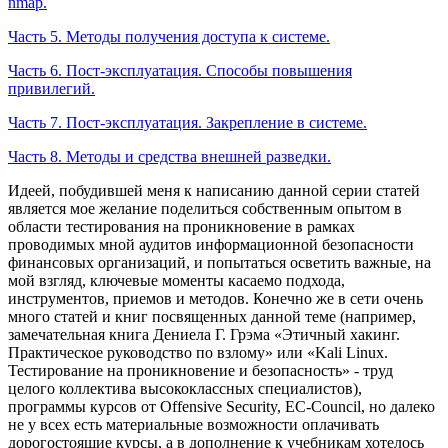
nmap.
Часть 5. Методы получения доступа к системе.
Часть 6. Пост-эксплуатация. Способы повышения
привилегий.
Часть 7. Пост-эксплуатация. Закрепление в системе.
Часть 8. Методы и средства внешней разведки.
Идеей, побудившей меня к написанию данной серии статей
является мое желание поделиться собственным опытом в
области тестирования на проникновение в рамках
проводимых мной аудитов информационной безопасности
финансовых организаций, и попытаться осветить важные, на
мой взгляд, ключевые моменты касаемо подхода,
инструментов, приемов и методов. Конечно же в сети очень
много статей и книг посвященных данной теме (например,
замечательная книга Дениела Г. Грэма «Этичный хакинг.
Практическое руководство по взлому» или «Kali Linux.
Тестирование на проникновение и безопасность» - труд
целого коллектива высококлассных специалистов),
программы курсов от Offensive Security, EC-Council, но далеко
не у всех есть материальные возможности оплачивать
дорогостоящие курсы, а в дополнение к учебникам хотелось