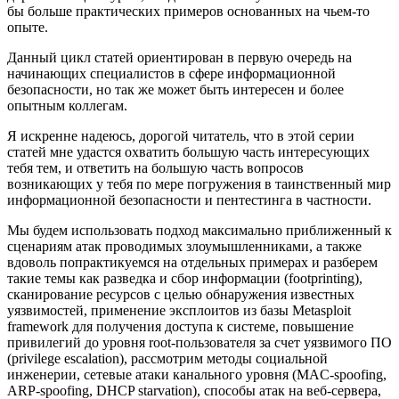
бы больше практических примеров основанных на чьем-то
опыте.
Данный цикл статей ориентирован в первую очередь на
начинающих специалистов в сфере информационной
безопасности, но так же может быть интересен и более
опытным коллегам.
Я искренне надеюсь, дорогой читатель, что в этой серии
статей мне удастся охватить большую часть интересующих
тебя тем, и ответить на большую часть вопросов
возникающих у тебя по мере погружения в таинственный мир
информационной безопасности и пентестинга в частности.
Мы будем использовать подход максимально приближенный к
сценариям атак проводимых злоумышленниками, а также
вдоволь попрактикуемся на отдельных примерах и разберем
такие темы как разведка и сбор информации (footprinting),
сканирование ресурсов с целью обнаружения известных
уязвимостей, применение эксплоитов из базы Metasploit
framework для получения доступа к системе, повышение
привилегий до уровня root-пользователя за счет уязвимого ПО
(privilege escalation), рассмотрим методы социальной
инженерии, сетевые атаки канального уровня (MAC-spoofing,
ARP-spoofing, DHCP starvation), способы атак на веб-сервера,