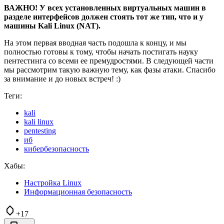
ВАЖНО! У всех установленных виртуальных машин в
разделе интерфейсов должен стоять тот же тип, что и у
машины Kali Linux (NAT).
На этом первая вводная часть подошла к концу, и мы
полностью готовы к тому, чтобы начать постигать науку
пентестинга со всеми ее премудростями. В следующей части
мы рассмотрим такую важную тему, как фазы атаки. Спасибо
за внимание и до новых встреч! :)
Теги:
kali
kali linux
pentesting
иб
кибербезопасность
Хабы:
Настройка Linux
Информационная безопасность
+17