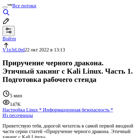
Все потоки
Войти
V1p3rL0rd
22 окт 2022 в 13:13
Приручение черного дракона.
Этичный хакинг с Kali Linux. Часть 1.
Подготовка рабочего стенда
5 мин
147K
Настройка Linux
*
Информационная безопасность
*
Из песочницы
Приветствую тебя, дорогой читатель в самой первой вводной
части серии статей «Приручение черного дракона. Этичный
хакинг с Kali Linux».