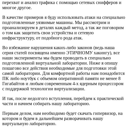
перехват и анализ трафика с помощью сетевых снифферов и
многое другое.
В качестве примеров я буду использовать атаки на специально
подготовленные уязвимые машины. Мы рассмотрим и
проанализируем в деталях каждый метод, а так же поговорим
о том как защитить свои устройства и сетевую
инфраструктуру, от подобного рода атак.
Во избежание нарушения каких-либо законов (ведь наша
серия статей посвящена именно ЭТИЧНОМУ хакингу), все
наши эксперименты мы будем проводить в специально
подготовленной виртуальной лаборатории. Ниже я опишу
пошагово все действия необходимые для подготовки этой
самой лаборатории. Для комфортной работы нам понадобится
ПК либо ноутбук с объемом оперативной памяти не менее 8
Гигабайтов и любым современным 4-х ядерным процессором
с поддержкой технологии виртуализации.
И так, после недолгого вступления, перейдем к практической
части и начнем собирать нашу лабораторию.
Первым делом, нам необходимо будет скачать гипервизор, на
котором и будем в дальнейшем разворачивать нашу
виртуальную лабораторию.