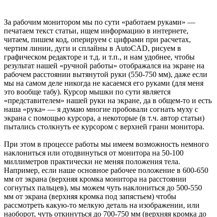
За рабочим монитором мы по сути «работаем руками» —
печатаем текст статьи, ищем информацию в интернете,
читаем, пишем код, оперируем с цифрами при расчетах,
чертим линии, дуги и сплайны в AutoCAD, рисуем в
графическом редакторе и т.д. и т.п., и нам удобнее, чтобы
результат нашей «ручной работы» отображался на экране на
рабочем расстоянии вытянутой руки (550-750 мм), даже если
мы на самом деле никогда не касаемся его руками (для меня
это вообще табу). Курсор мышки по сути является
«представителем» нашей руки на экране, да в общем-то и есть
наша «рука» — я думаю многие пробовали согнать муху с
экрана с помощью курсора, а некоторые (в т.ч. автор статьи)
пытались столкнуть ее курсором с верхней грани монитора.
При этом в процессе работы мы имеем возможность немного
наклониться или отодвинуться от монитора на 50-100
миллиметров практически не меняя положения тела.
Например, если наше основное рабочее положение в 600-650
мм от экрана (верхняя кромка монитора на расстоянии
согнутых пальцев), мы можем чуть наклониться до 500-550
мм от экрана (верхняя кромка под запястьем) чтобы
рассмотреть какую-то мелкую деталь на изображении, или
наоборот, чуть откинуться до 700-750 мм (верхняя кромка до