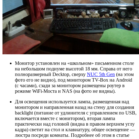
Монитор установлен на «школьном» письменном столе
на небольшом подиуме высотой 18 мм. Справа от него
полноразмерный Decktop, сверху
NUC 5th Gen
(на этом
фото его не видно), под монитором TV-Box на Android
(с часами), cзади за монитором размещены роутер в
режиме WiFi-Моста и NAS (на фото не видны).
Для освещения используется лампа, размещенная над
монитором и направленная назад на стену для создания
backlight (питание от удлинителя с управлением по USB,
включается вместе с монитором), вторая лампа
практически над головой (видна в правом верхнем углу
кадра) светит на стол и клавиатуру, общее освещение —
люстра посреди комнаты. Подробнее об этом в статье