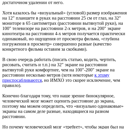
достаточном удалении от него.
Хотя казалось бы «визуальный» (угловой) размер изображения
на 12" планшете в руках на расстоянии 25 см от глаз, на 32"
мониторе в 65 сантиметрах (расстоянии вытянутой руки), на
100" телевизоре на расстоянии 2-х метров, и на 200" экране
кинотеатра на расстоянии 4-х метров получается практически
одинаковый, но ощущения от просмотра фильма, «глубина
погружения в просмотр» совершенно разные (качество
конкретного фильма оставим за скобками).
В свою очередь работать (писать статью, кодить, чертить,
рисовать, считать и т.п.) на 32" экране на расстоянии
вытянутой руки комфортнее, чем на 100"-200" экране на
расстоянии несколько метров (хотя некоторые
к этому
приспосабливаются
, но ИМХО это скорее исключение, чем
правило).
Конечно благодаря тому, что наше зрение бинокулярное,
человеческий мозг может оценить расстояние до экрана,
поэтому мы можем определить, что «визуально одинаковые»
экраны на самом деле разные, находящиеся на разном
расстоянии.
Но почему человеческий мозг «требует», чтобы экран был на