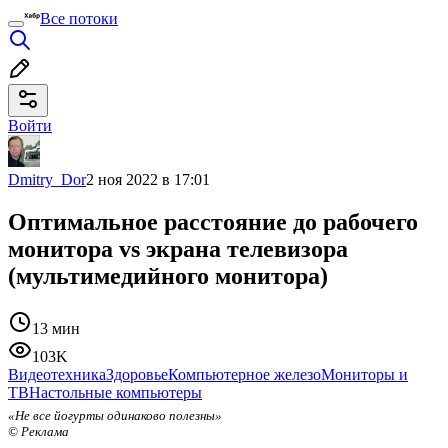
Все потоки
Войти
Dmitry_Dor
2 ноя 2022 в 17:01
Оптимальное расстояние до рабочего
монитора vs экрана телевизора
(мультимедийного монитора)
13 мин
103K
Видеотехника
Здоровье
Компьютерное железо
Мониторы и
ТВ
Настольные компьютеры
«Не все йогурты одинаково полезны»
© Реклама