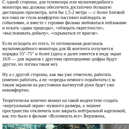
С одной стороны, для телевизора или мультимедийного
монитора мы должны обеспечить достаточно большую
дистанцию просмотра, хотя бы 1,5-2 метра — с более близкой
все-таки не столь комфортно пассивно наблюдать за
событиями, и вместе с героями фильма любоваться пейзажами
и искать «дары природы», «обзирать окрестности»,
«выслеживать добычу», «скрываться от врагов».
Если исходить из этого, то оптимальная диагональ
мультимедийного монитора для 4k контента получается
порядка 55"-75" и более (здесь и далее имеется в виду экран
16:9 — для экранов с другими пропорциями цифры будут
другие, но логика такая же).
Ну а с другой стороны, как мы уже отметили, работать
(именно работать, а не «изредка немного поработать») за
таким экраном на расстоянии вытянутой руки будет уже
некомфортно.
Теоретически конечно можно на такой видеостене создать
«виртуальный экран» нужного размера, а лишнее
пространство отключить или закрыть нейтральной картинкой,
как это было в фильме «Вспомнить все» Верховена,