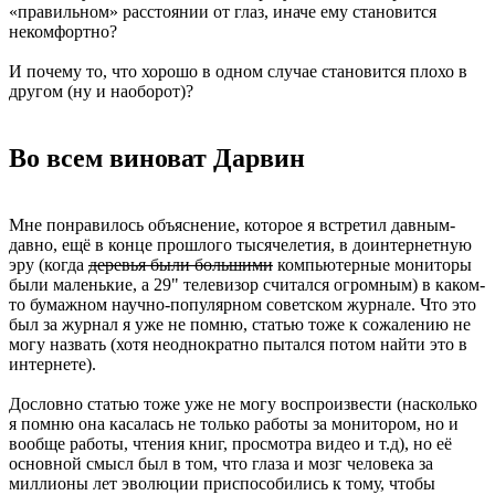
«правильном» расстоянии от глаз, иначе ему становится
некомфортно?
И почему то, что хорошо в одном случае становится плохо в
другом (ну и наоборот)?
Во всем виноват Дарвин
Мне понравилось объяснение, которое я встретил давным-
давно, ещё в конце прошлого тысячелетия, в доинтернетную
эру (когда
деревья были большими
компьютерные мониторы
были маленькие, а 29" телевизор считался огромным) в каком-
то бумажном научно-популярном советском журнале. Что это
был за журнал я уже не помню, статью тоже к сожалению не
могу назвать (хотя неоднократно пытался потом найти это в
интернете).
Дословно статью тоже уже не могу воспроизвести (насколько
я помню она касалась не только работы за монитором, но и
вообще работы, чтения книг, просмотра видео и т.д), но её
основной смысл был в том, что глаза и мозг человека за
миллионы лет эволюции приспособились к тому, чтобы