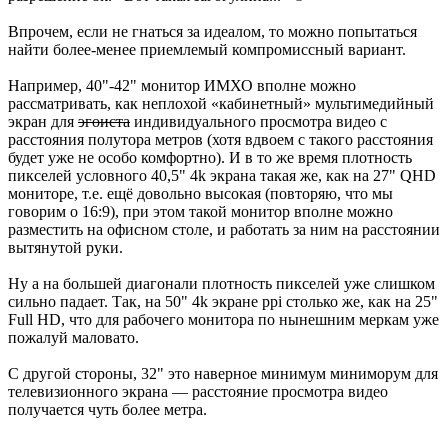
Впрочем, если не гнаться за идеалом, то можно попытаться
найти более-менее приемлемый компромиссный вариант.
Например, 40"-42" монитор ИМХО вполне можно
рассматривать, как неплохой «кабинетный» мультимедийный
экран для
эгоиста
индивидуального просмотра видео с
расстояния полутора метров (хотя вдвоем с такого расстояния
будет уже не особо комфортно). И в то же время плотность
пикселей условного 40,5" 4k экрана такая же, как на 27" QHD
мониторе, т.е. ещё довольно высокая (повторяю, что мы
говорим о 16:9), при этом такой монитор вполне можно
разместить на офисном столе, и работать за ним на расстоянии
вытянутой руки.
Ну а на большей диагонали плотность пикселей уже слишком
сильно падает. Так, на 50" 4k экране ppi столько же, как на 25"
Full HD, что для рабочего монитора по нынешним меркам уже
пожалуй маловато.
С другой стороны, 32" это наверное минимум миниморум для
телевизионного экрана — расстояние просмотра видео
получается чуть более метра.