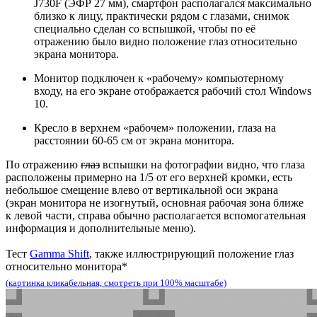
J730F (ЭФР 27 мм), смартфон располагался максимально
близко к лицу, практически рядом с глазами, снимок
специально сделан со вспышкой, чтобы по её
отражению было видно положение глаз относительно
экрана монитора.
Монитор подключен к «рабочему» компьютерному
входу, на его экране отображается рабочий стол Windows
10.
Кресло в верхнем «рабочем» положении, глаза на
расстоянии 60-65 см от экрана монитора.
По отражению
глаз
вспышки на фотографии видно, что глаза
расположены примерно на 1/5 от его верхней кромки, есть
небольшое смещение влево от вертикальной оси экрана
(экран монитора не изогнутый, основная рабочая зона ближе
к левой части, справа обычно располагается вспомогательная
информация и дополнительные меню).
Тест
Gamma Shift
, также иллюстрирующий положение глаз
относительно монитора*
(картинка кликабельная, смотреть при 100% масштабе)