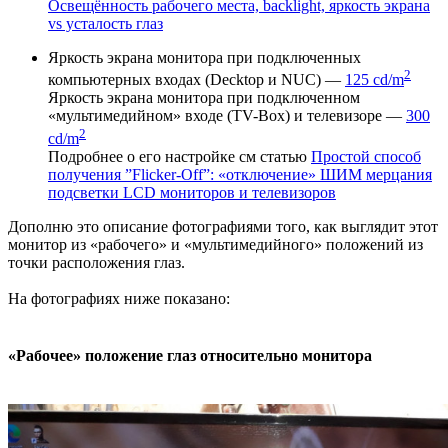
Освещённость рабочего места, backlight, яркость экрана
vs усталость глаз
Яркость экрана монитора при подключенных
2
компьютерных входах (Decktop и NUC) —
125 cd/m
Яркость экрана монитора при подключенном
«мультимедийном» входе (TV-Box) и телевизоре —
300
2
cd/m
Подробнее о его настройке см статью
Простой способ
получения ”Flicker-Off”: «отключение» ШИМ мерцания
подсветки LCD мониторов и телевизоров
Дополню это описание фотографиями того, как выглядит этот
монитор из «рабочего» и «мультимедийного» положений из
точки расположения глаз.
На фотографиях ниже показано:
«Рабочее» положение глаз относительно монитора