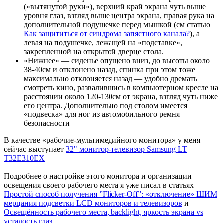
(«вытянутой руки»), верхний край экрана чуть выше
уровня глаз, взгляд выше центра экрана, правая рука на
дополнительной подушечке перед мышкой (см статью
Как защититься от синдрома запястного канала?
), а
левая на подушечке, лежащей на «подставке»,
закрепленной на открытой дверце стола.
«Нижнее» — сиденье опущено вниз, до высоты около
38-40см и отклонено назад, спинка при этом тоже
максимально отклоняется назад — удобно
дремать
смотреть кино, развалившись в компьютерном кресле на
расстоянии около 120-130см от экрана, взгляд чуть ниже
его центра. Дополнительно под столом имеется
«подвеска» для ног из автомобильного ремня
безопасности
В качестве «рабочие-мультимедийного монитора» у меня
сейчас выступает
32" монитор-телевизор Samsung LT
T32E310EX
Подробнее о настройке этого монитора и организации
освещения своего рабочего места я уже писал в статьях
Простой способ получения ”Flicker-Off”: «отключение» ШИМ
мерцания подсветки LCD мониторов и телевизоров
и
Освещённость рабочего места, backlight, яркость экрана vs
усталость глаз