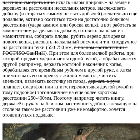
пассивно смотреть кино
искать «дары природы» на земле и
деревьях на расстоянии нескольких метров, выслеживать
добычу (и стараться самому не стать добычей) желательно еще
подальше, активно охотиться тоже на достаточно большом
расстоянии (удара камнем или броска копья), а вот
работать за
компьютером
разделывать добычу, готовить шашлык из
мамонтятины, собирать плоды, рубить дерево для древка
нового копья, рисовать наскальный рисунок и т.п. сподручнее
на расстоянии руки (550-750 мм,
в полном соответствии с
ГОСТ/ISO/СанПиН
). При этом для более мелкой работы, при
которой предмет удерживается одной рукой, а обрабатывается
другой (например, держать костяной наконечник копья,
обрабатывая его кремнёвым рубилом в другой руке, а затем
приматывать его к древку с жилой мамонта, чистить
апельсин, извлекать косточку из плода,
держать в руке
планшет, смартфон или книгу, перелистывая другой рукой
и
тому подобное) эргономичнее на еще более коротком
расстоянии 250-400мм. Поэтому например читать книгу,
держа её в руках на близком расстоянии удобно, а лежащую на
столе на таком же расстоянии уже не комфортно, хочется
отодвинуться подальше.