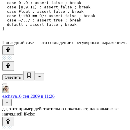
  case 0..9 : assert false ; break

  case [8,9,11] : assert false ; break

  case Float : assert false ; break

  case {it%3 == 0}: assert false ; break

  case ~/../ : assert true ; break

  default : assert false ; break

}
Последний case — это совпадение с регулярным выражением.
Ответить
eschava
16 сен 2009 в 11:26
да, этот пример действительно показывает, насколько case
наглядней if-else