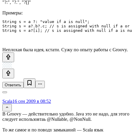
"?:", "?.", "?[]"
Примеры:
String s = a ?: "value if a is null";

String s = a?.b?.c; // s is assigned with null if a or 
String s = a?[i]; // s is assigned with null if a is nu
Неплохая была идея, кстати. Сужу по опыту работы с Groovy.
Ответить
Scala
16 сен 2009 в 08:52
В Groovy — действительно удобно. Java это не надо, для этого
следует использовтаь @Nullable, @NonNull.
То же самое и по поводу замыканий — Scala язык