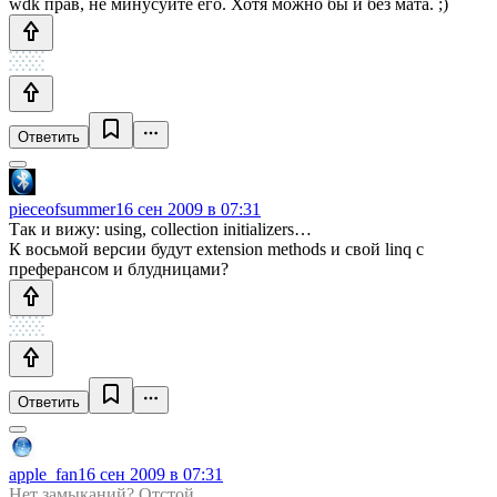
wdk прав, не минусуйте его. Хотя можно бы и без мата. ;)
Ответить
pieceofsummer
16 сен 2009 в 07:31
Так и вижу: using, collection initializers…
К восьмой версии будут extension methods и свой linq с
преферансом и блудницами?
Ответить
apple_fan
16 сен 2009 в 07:31
Нет замыканий? Отстой…