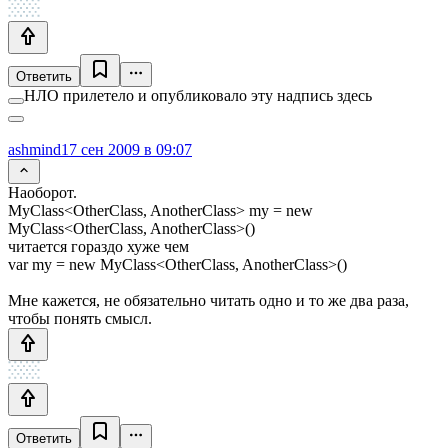
Ответить
НЛО прилетело и опубликовало эту надпись здесь
ashmind
17 сен 2009 в 09:07
Наоборот.
MyClass<OtherClass, AnotherClass> my = new
MyClass<OtherClass, AnotherClass>()
читается гораздо хуже чем
var my = new MyClass<OtherClass, AnotherClass>()
Мне кажется, не обязательно читать одно и то же два раза,
чтобы понять смысл.
Ответить