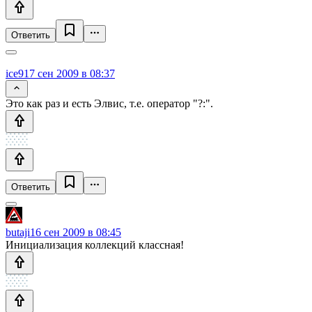
Ответить
ice9
17 сен 2009 в 08:37
Это как раз и есть Элвис, т.е. оператор "?:".
Ответить
butaji
16 сен 2009 в 08:45
Инициализация коллекций классная!