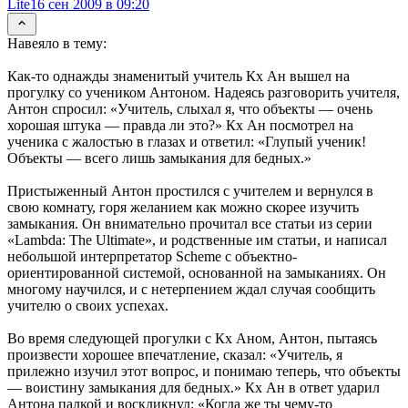
Lite
16 сен 2009 в 09:20
Навеяло в тему:
Как-то однажды знаменитый учитель Кх Ан вышел на
прогулку со учеником Антоном. Надеясь разговорить учителя,
Антон спросил: «Учитель, слыхал я, что объекты — очень
хорошая штука — правда ли это?» Кх Ан посмотрел на
ученика с жалостью в глазах и ответил: «Глупый ученик!
Объекты — всего лишь замыкания для бедных.»
Пристыженный Антон простился с учителем и вернулся в
свою комнату, горя желанием как можно скорее изучить
замыкания. Он внимательно прочитал все статьи из серии
«Lambda: The Ultimate», и родственные им статьи, и написал
небольшой интерпретатор Scheme с объектно-
ориентированной системой, основанной на замыканиях. Он
многому научился, и с нетерпением ждал случая сообщить
учителю о своих успехах.
Во время следующей прогулки с Кх Аном, Антон, пытаясь
произвести хорошее впечатление, сказал: «Учитель, я
прилежно изучил этот вопрос, и понимаю теперь, что объекты
— воистину замыкания для бедных.» Кх Ан в ответ ударил
Антона палкой и воскликнул: «Когда же ты чему-то