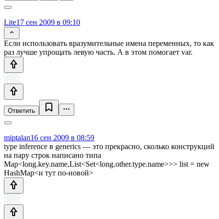
Lite
17 сен 2009 в 09:10
Если использовать вразумительные имена переменных, то как
раз лучше упрощать левую часть. А в этом помогает var.
Ответить
miptalan
16 сен 2009 в 08:59
type inference в generics — это прекрасно, сколько конструкций
на пару строк написано типа
Map<long.key.name,List<Set<long.other.type.name>>> list = new
HashMap<и тут по-новой>