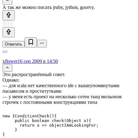
А так же можно писать jruby, jython, goorvy.
Ответить
xflower
16 сен 2009 в 14:50
Это распространённый совет.
Однако:
— для scala нет качественного ide с вышеупомянутыми
пасьянсом и проститутками
— у меня есть проект на несколько сотен тыщ мильонов
строчек с постоянными конструкциями типа
new IConditionCheck(){

     public boolean check(Object o){

       return o == objectIAmLookingFor;

     }
