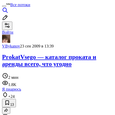
Все потоки
Войти
VBykanov
23 сен 2009 в 13:39
ProkatVsego — каталог проката и
аренды всего, что угодно
2 мин
1.8K
Я пиарюсь
+24
13