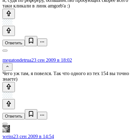
и, судя по рефереру, большинство пробующих скорее всего
таки кликали в линк amgorb'а :)
Ответить
megatondetrua
23 сен 2009 в 18:02
Чего уж там, я повелся. Так что одного из тех 154 вы точно
знаете)
Ответить
weiss
23 сен 2009 в 14:54