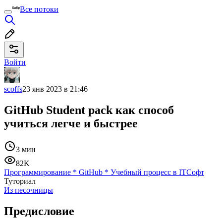
Все потоки
Войти
scoffs
23 янв 2023 в 21:46
GitHub Student pack как способ
учиться легче и быстрее
3 мин
82K
Программирование
*
GitHub
*
Учебный процесс в IT
Софт
Туториал
Из песочницы
Предисловие