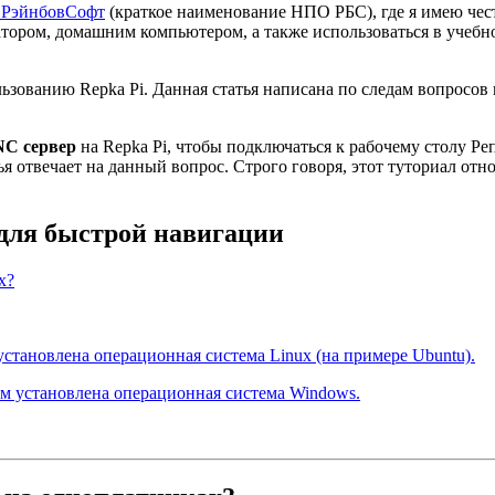
РэйнбовСофт
(краткое наименование НПО РБС), где я имею честь
затором, домашним компьютером, а также использоваться в учебн
зованию Repka Pi. Данная статья написана по следам вопросов 
NC сервер
на Repka Pi, чтобы подключаться к рабочему столу Р
отвечает на данный вопрос. Строго говоря, этот туториал относ
 для быстрой навигации
х?
становлена операционная система Linux (на примере Ubuntu).
ом установлена операционная система Windows.