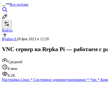
Все потоки
Войти
RyabovA
28 фев 2023 в 12:29
VNC сервер на Repka Pi — работаем с 
Средний
8 мин
8.2K
Настройка Linux
*
Системное администрирование
*
*nix
*
Ком