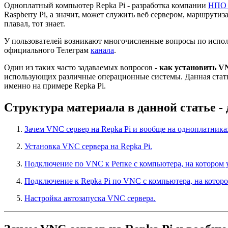
Одноплатный компьютер Repka Pi - разработка компании
НПО 
Raspberry Pi, а значит, может служить веб сервером, маршрути
плавал, тот знает.
У пользователей возникают многочисленные вопросы по исполь
официального Телеграм
канала
.
Один из таких часто задаваемых вопросов -
как установить V
использующих различные операционные системы. Данная статья 
именно на примере Repka Pi.
Структура материала в данной статье -
Зачем VNC сервер на Repka Pi и вообще на одноплатника
Установка VNC сервера на Repka Pi.
Подключение по VNC к Репке с компьютера, на котором у
Подключение к Repka Pi по VNC с компьютера, на котор
Настройка автозапуска VNC сервера.