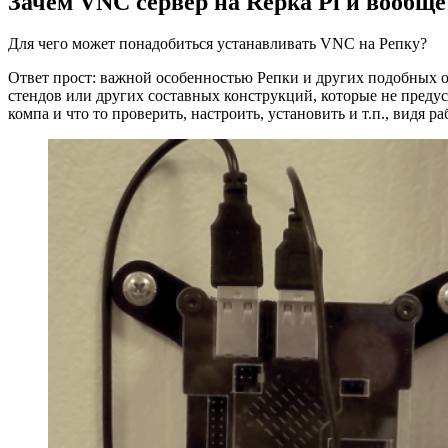
Зачем VNC сервер на Repka Pi и вообще
Для чего может понадобиться устанавливать VNC на Репку?
Ответ прост: важной особенностью Репки и других подобных о
стендов или других составных конструкций, которые не пред
компа и что то проверить, настроить, установить и т.п., видя р