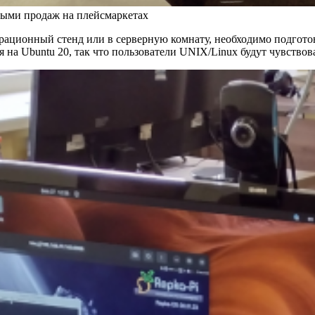
ными продаж на плейсмаркетах
страционный стенд или в серверную комнату, необходимо подгот
на Ubuntu 20, так что пользователи UNIX/Linux будут чувствоват